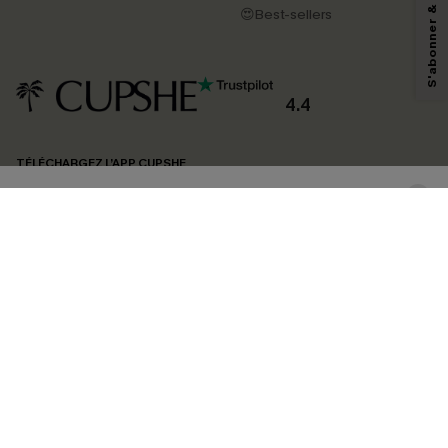
pouvons utiliser les données collectées sur notre site ainsi que des
😍Best-sellers
technologies de suivi, telles que des pixels intégrés à nos e-mails, afin de
savoir si ceux-ci ont été ouverts, de mesurer votre engagement, de
personnaliser nos contenus et nos offres, et de vous recommander des
produits susceptibles de vous intéresser, conformément à notre
Politique de
confidentialité
. Vous pouvez vous désabonner à tout moment.
4.4
S'ABONNER
TÉLÉCHARGEZ L’APP CUPSHE
SUIVEZ-NOUS
©2026 CUPSHE FRANCE
Voir nôtre
déclaration d'accessibilité
et notre
politique de confidentialité.