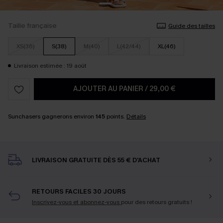
Taille française
Guide des tailles
XS(36)
S(38)
M(40)
L(42/44)
XL(46)
Livraison estimée : 19 août
AJOUTER AU PANIER
/
29,00 €
Sunchasers gagnerons environ
145
points.
Détails
LIVRAISON GRATUITE DÈS 55 € D'ACHAT
RETOURS FACILES 30 JOURS
Inscrivez-vous et abonnez-vous
pour des retours gratuits !