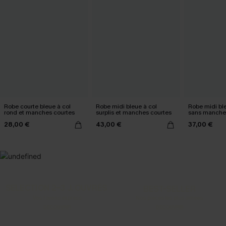
Robe courte bleue à col
Robe midi bleue à col
Robe midi ble
rond et manches courtes
surplis et manches courtes
sans manche
28,00 €
43,00 €
37,00 €
SELECTION 2-3 J. OUVRÉS
BEST-SELLER
Vos favoris express
Nos pièces les plus aimées
DÉCOUVRIR
DÉCOUVRIR