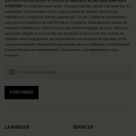
Inscrivez-vous maintenant et profitez de
-15% DÈS 2 ACHETÉS & -25% DÈS 4
ACHETÉS
! *Un code par commande. Chaque code est valable une seule fois.
En
soumettant votre adresse e-mail, vous acceptez de recevoir des e-mails
marketing (y compris du contenu généré par l'IA) de Cupshe et reconnaissez
avoir pris connaissance de nos
Termes & Conditions
. Nous pouvons utiliser les
données collectées sur notre site ainsi que des technologies de suivi, telles que
des pixels intégrés à nos e-mails, afin de savoir si ceux-ci ont été ouverts, de
mesurer votre engagement, de personnaliser nos contenus et nos offres, et de
vous recommander des produits susceptibles de vous intéresser, conformément
à notre
Politique de confidentialité
. Vous pouvez vous désabonner à tout
moment.
S'ABONNER
LA MARQUE
SERVICES