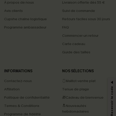
À propos de nous
Livraison offerte dès 55 €
Avis clients
Suivi de commande
Cupshe chaîne logistique
Retours faciles sous 30 jours
Programme ambassadeur
FAQ
Commencer un retour
Carte cadeau
Guide des tailles
PROFITEZ DE -15%
INFORMATIONS
NOS SÉLECTIONS
-15% dès 2 Achetés par E-mail
Contactez-nous
🩱Maillot ventre plat
*Un code par commande, valable une seule fois.
S'abonner & Recevoir le code
Affiliation
Tenue de plage
Politique de confidentialité
🎁Cadeau de bienvenue
Termes & Conditions
🔝Nouveautés
En soumettant votre adresse e-mail, vous acceptez de recevoir des e-mails
marketing (y compris du contenu généré par l'IA) de Cupshe et
hebdomadaires
Programme de fidélité
reconnaissez avoir pris connaissance de nos
Termes & Conditions
. Nous