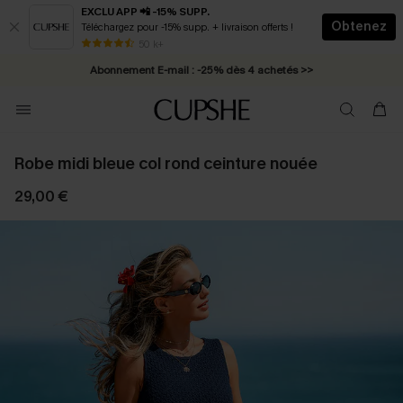
EXCLU APP 📲 -15% SUPP.
Obtenez
Téléchargez pour -15% supp. + livraison offerts !
* Livraison éclair 2-3 jours ouvrés >>
50 k+
Abonnement E-mail : -25% dès 4 achetés >>
Robe midi bleue col rond ceinture nouée
29,00 €