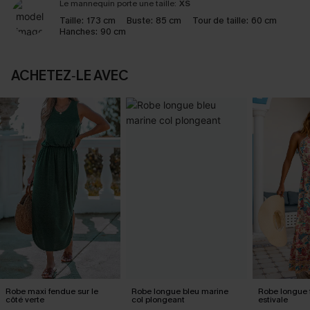
Le mannequin porte une taille:
XS
Taille:
173 cm
Buste:
85 cm
Tour de taille:
60 cm
Hanches:
90 cm
ACHETEZ‑LE AVEC
Robe maxi fendue sur le
Robe longue bleu marine
Robe longue f
côté verte
col plongeant
estivale