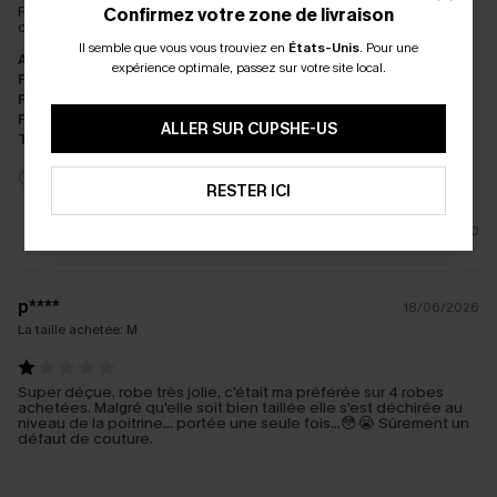
Robe très légère , tissus fin pour les étés chauds , robe sexy et
Confirmez votre zone de livraison
confortable
Il semble que vous vous trouviez en
États-Unis
.
Pour une
Apparence:
Neutre
expérience optimale, passez sur votre site local.
Performance:
Répond aux attentes
Rapport qualité/prix:
Rapport qualité/prix moyen
Fabrication:
Moyen
ALLER SUR CUPSHE-US
Tissu:
Qualité moyenne
Critique Incitative
RESTER ICI
0
p****
18/06/2026
La taille achetée:
M
Super déçue, robe très jolie, c'était ma préférée sur 4 robes
achetées. Malgré qu'elle soit bien taillée elle s'est déchirée au
niveau de la poitrine... portée une seule fois...😳😭 Sûrement un
défaut de couture.