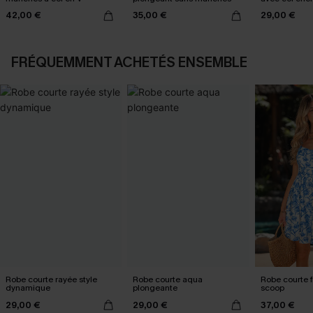
42,00 €
35,00 €
29,00 €
FRÉQUEMMENT ACHETÉS ENSEMBLE
Robe courte rayée style
Robe courte aqua
Robe courte f
dynamique
plongeante
scoop
29,00 €
29,00 €
37,00 €