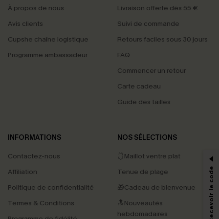
À propos de nous
Livraison offerte dès 55 €
Avis clients
Suivi de commande
Cupshe chaîne logistique
Retours faciles sous 30 jours
Programme ambassadeur
FAQ
Commencer un retour
Carte cadeau
Guide des tailles
PROFITEZ DE -15%
INFORMATIONS
NOS SÉLECTIONS
-15% dès 2 Achetés par E-mail
Contactez-nous
🩱Maillot ventre plat
*Un code par commande, valable une seule fois.
S'abonner & Recevoir le code
Affiliation
Tenue de plage
Politique de confidentialité
🎁Cadeau de bienvenue
Termes & Conditions
🔝Nouveautés
En soumettant votre adresse e-mail, vous acceptez de recevoir des e-mails
marketing (y compris du contenu généré par l'IA) de Cupshe et
hebdomadaires
Programme de fidélité