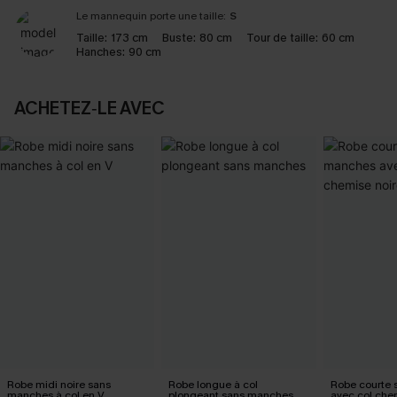
Le mannequin porte une taille:
S
Taille:
173 cm
Buste:
80 cm
Tour de taille:
60 cm
Hanches:
90 cm
ACHETEZ‑LE AVEC
Robe midi noire sans
Robe longue à col
Robe courte
manches à col en V
plongeant sans manches
avec col che