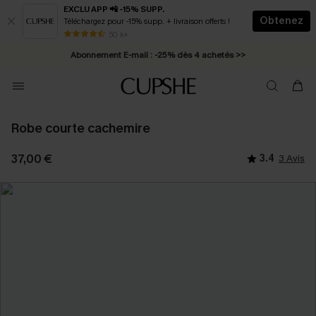
EXCLU APP 📲 -15% SUPP.
Obtenez
Téléchargez pour -15% supp. + livraison offerts !
* Livraison éclair 2-3 jours ouvrés >>
50 k+
Abonnement E-mail : -25% dès 4 achetés >>
Robe courte cachemire
37,00 €
3.4
3 Avis