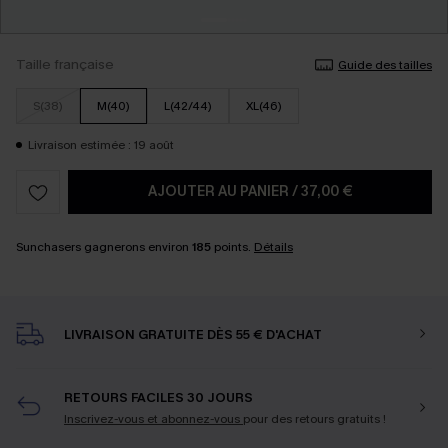
Taille française
Guide des tailles
S(38)
M(40)
L(42/44)
XL(46)
Livraison estimée : 19 août
AJOUTER AU PANIER
/
37,00 €
Sunchasers gagnerons environ
185
points.
Détails
LIVRAISON GRATUITE DÈS 55 € D'ACHAT
RETOURS FACILES 30 JOURS
Inscrivez-vous et abonnez-vous
pour des retours gratuits !