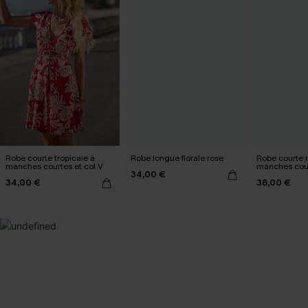
Robe courte tropicale à
Robe longue florale rose
Robe courte 
manches courtes et col V
manches cou
34,00 €
34,00 €
36,00 €
SELECTION 2-3 J. OUVRÉS
BEST-SELLER
Vos favoris express
Nos pièces les plus aimées
DÉCOUVRIR
DÉCOUVRIR