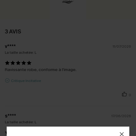
3 AVIS
v****
11/07/2026
La taille achetée:
L
Ravissante robe, conforme à l'image.
Critique Incitative
0
s****
17/06/2026
La taille achetée:
L