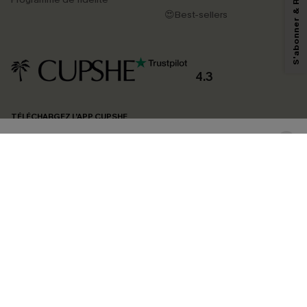
reconnaissez avoir pris connaissance de nos
Termes & Conditions
. Nous
pouvons utiliser les données collectées sur notre site ainsi que des
😍Best-sellers
technologies de suivi, telles que des pixels intégrés à nos e-mails, afin de
savoir si ceux-ci ont été ouverts, de mesurer votre engagement, de
personnaliser nos contenus et nos offres, et de vous recommander des
produits susceptibles de vous intéresser, conformément à notre
Politique de
confidentialité
. Vous pouvez vous désabonner à tout moment.
4.3
S'ABONNER
TÉLÉCHARGEZ L’APP CUPSHE
SUIVEZ-NOUS
©2026 CUPSHE FRANCE
Voir nôtre
déclaration d'accessibilité
et notre
politique de confidentialité.