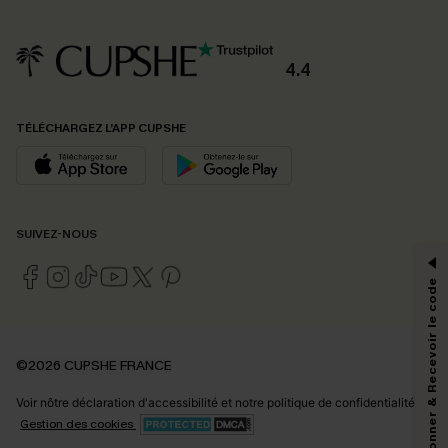
4.4
TÉLÉCHARGEZ L’APP CUPSHE
PROFITEZ DE -15%
SUIVEZ-NOUS
-15% dès 2 Achetés par E-mail
*Un code par commande, valable une seule fois.
S'abonner & Recevoir le code
En soumettant votre adresse e-mail, vous acceptez de recevoir des e-mails
©2026 CUPSHE FRANCE
marketing (y compris du contenu généré par l'IA) de Cupshe et
reconnaissez avoir pris connaissance de nos
Termes & Conditions
. Nous
Voir nôtre
déclaration d'accessibilité
et notre
politique de confidentialité.
pouvons utiliser les données collectées sur notre site ainsi que des
technologies de suivi, telles que des pixels intégrés à nos e-mails, afin de
Gestion des cookies
savoir si ceux-ci ont été ouverts, de mesurer votre engagement, de