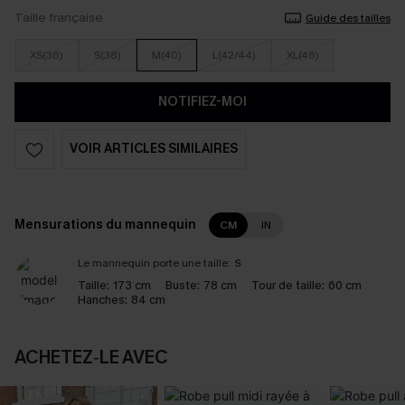
Taille française
Guide des tailles
XS(36)
S(38)
M(40)
L(42/44)
XL(46)
NOTIFIEZ-MOI
VOIR ARTICLES SIMILAIRES
Mensurations du mannequin
CM
IN
Le mannequin porte une taille:
S
Taille:
173 cm
Buste:
78 cm
Tour de taille:
60 cm
Hanches:
84 cm
ACHETEZ‑LE AVEC