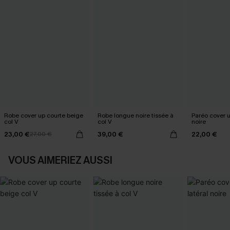
Robe cover up courte beige
Robe longue noire tissée à
Paréo cover 
col V
col V
noire
23,00 €
39,00 €
22,00 €
27,00 €
VOUS AIMERIEZ AUSSI