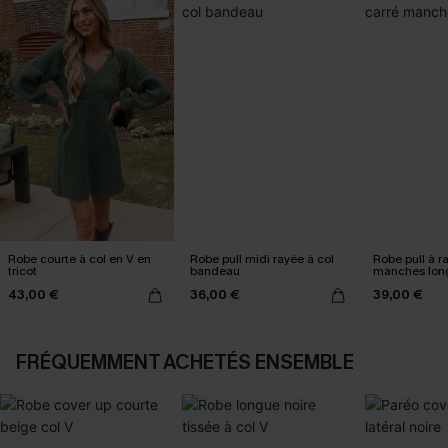
Robe courte à col en V en
Robe pull midi rayée à col
Robe pull à r
tricot
bandeau
manches lon
43,00 €
36,00 €
39,00 €
FRÉQUEMMENT ACHETÉS ENSEMBLE