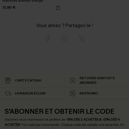
manches dolman orange
31,90 €
Vous aimez ? Partagez-le !
RETOURS GRATUITS
CARTE CATEAU
ABONNÉS
LIVRAISON ÉCLAIR
EN PROMO
S'ABONNER ET OBTENIR LE CODE
Inscrivez-vous maintenant et profitez de
-15% DÈS 2 ACHETÉS & -25% DÈS 4
ACHETÉS
! *Un code par commande. Chaque code est valable une seule fois.
En