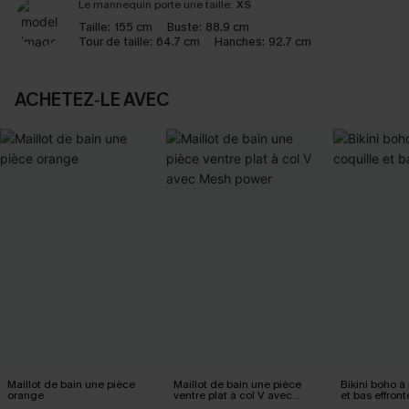
Le mannequin porte une taille:
XS
Taille:
155 cm
Buste:
88.9 cm
Tour de taille:
64.7 cm
Hanches:
92.7 cm
ACHETEZ‑LE AVEC
Maillot de bain une pièce
Maillot de bain une pièce
Bikini boho à 
orange
ventre plat à col V avec
et bas effront
Mesh power