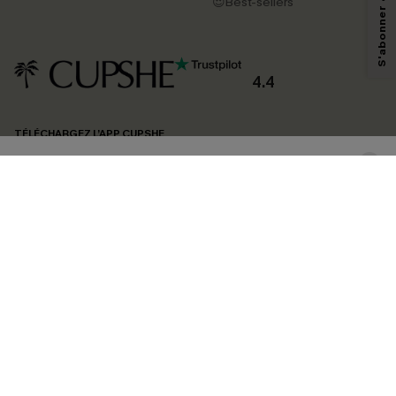
pouvons utiliser les données collectées sur notre site ainsi que des
😍Best-sellers
technologies de suivi, telles que des pixels intégrés à nos e-mails, afin de
savoir si ceux-ci ont été ouverts, de mesurer votre engagement, de
personnaliser nos contenus et nos offres, et de vous recommander des
produits susceptibles de vous intéresser, conformément à notre
Politique de
confidentialité
. Vous pouvez vous désabonner à tout moment.
4.4
S'ABONNER
TÉLÉCHARGEZ L’APP CUPSHE
SUIVEZ-NOUS
©2026 CUPSHE FRANCE
Voir nôtre
déclaration d'accessibilité
et notre
politique de confidentialité.
Gestion des cookies