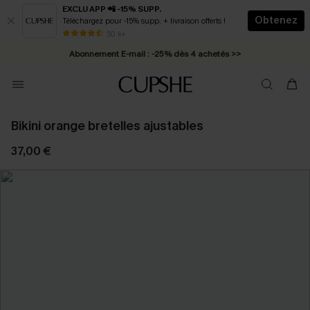
EXCLU APP 📲 -15% SUPP.
Obtenez
Téléchargez pour -15% supp. + livraison offerts !
* Livraison éclair 2-3 jours ouvrés >>
50 k+
Abonnement E-mail : -25% dès 4 achetés >>
Bikini orange bretelles ajustables
37,00 €