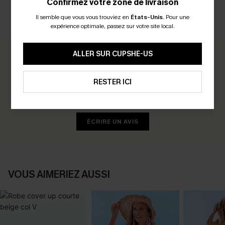
Confirmez votre zone de livraison
Il semble que vous vous trouviez en
États-Unis
.
Pour une
AVIS CLIENTS
expérience optimale, passez sur votre site local.
ALLER SUR CUPSHE-US
0.0
RESTER ICI
Soyez le Premier à Donner Votre Avis
Gagnez 30+ points pour chaque avis que vous laissez !
ÉCRIRE UN AVIS
VOUS AIMERIEZ AUSSI