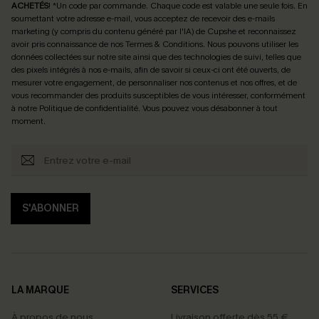
ACHETÉS
! *Un code par commande. Chaque code est valable une seule fois.
En
soumettant votre adresse e-mail, vous acceptez de recevoir des e-mails
marketing (y compris du contenu généré par l'IA) de Cupshe et reconnaissez
avoir pris connaissance de nos
Termes & Conditions
. Nous pouvons utiliser les
données collectées sur notre site ainsi que des technologies de suivi, telles que
des pixels intégrés à nos e-mails, afin de savoir si ceux-ci ont été ouverts, de
mesurer votre engagement, de personnaliser nos contenus et nos offres, et de
vous recommander des produits susceptibles de vous intéresser, conformément
à notre
Politique de confidentialité
. Vous pouvez vous désabonner à tout
moment.
S'ABONNER
LA MARQUE
SERVICES
À propos de nous
Livraison offerte dès 55 €