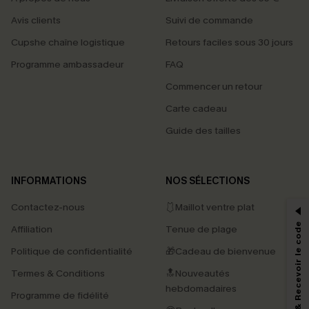
Avis clients
Suivi de commande
Cupshe chaîne logistique
Retours faciles sous 30 jours
Programme ambassadeur
FAQ
Commencer un retour
Carte cadeau
Guide des tailles
PROFITEZ DE -15%
INFORMATIONS
NOS SÉLECTIONS
-15% dès 2 Achetés par E-mail
Contactez-nous
🩱Maillot ventre plat
*Un code par commande, valable une seule fois.
S'abonner & Recevoir le code
Affiliation
Tenue de plage
Politique de confidentialité
🎁Cadeau de bienvenue
Termes & Conditions
🔝Nouveautés
En soumettant votre adresse e-mail, vous acceptez de recevoir des e-mails
marketing (y compris du contenu généré par l'IA) de Cupshe et
hebdomadaires
Programme de fidélité
reconnaissez avoir pris connaissance de nos
Termes & Conditions
. Nous