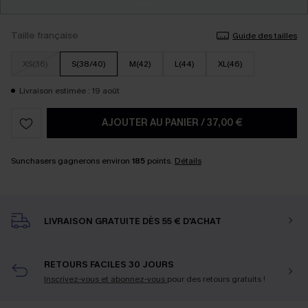
Taille française
Guide des tailles
XS(36)
S(38/40)
M(42)
L(44)
XL(46)
Livraison estimée : 19 août
AJOUTER AU PANIER
/
37,00 €
Sunchasers gagnerons environ
185
points.
Détails
LIVRAISON GRATUITE DÈS 55 € D'ACHAT
RETOURS FACILES 30 JOURS
Inscrivez-vous et abonnez-vous
pour des retours gratuits !