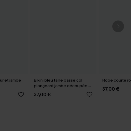
œur et jambe
Bikini bleu taille basse col
Robe courte ro
plongeant jambe découpée au
37,00 €
milieu
37,00 €