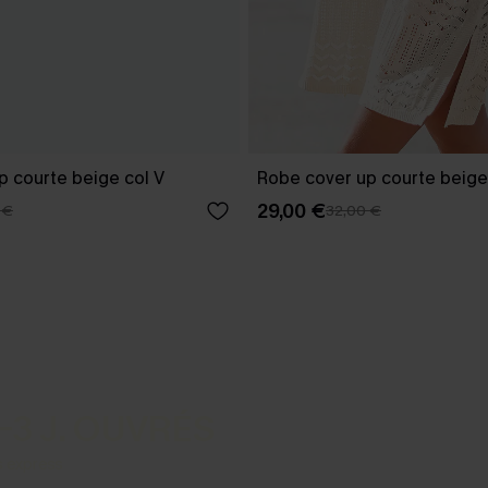
p courte beige col V
Robe cover up courte beige
29,00 €
 €
32,00 €
-3 J. OUVRÉS
s express