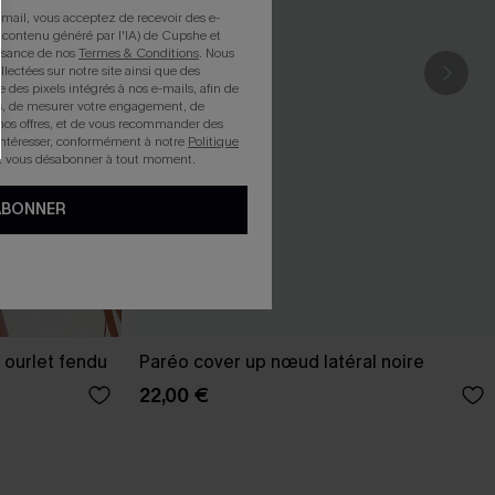
mail, vous acceptez de recevoir des e-
 contenu généré par l'IA) de Cupshe et
issance de nos
Termes & Conditions
. Nous
llectées sur notre site ainsi que des
e des pixels intégrés à nos e-mails, afin de
rts, de mesurer votre engagement, de
nos offres, et de vous recommander des
intéresser, conformément à notre
Politique
z vous désabonner à tout moment.
ABONNER
 ourlet fendu
Paréo cover up nœud latéral noire
22,00 €