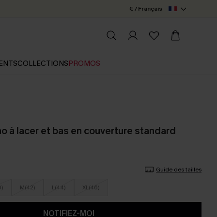
€ / Français
ENTS
COLLECTIONS
PROMOS
ho à lacer et bas en couverture standard
Guide des tailles
0)
M(42)
L(44)
XL(46)
NOTIFIEZ-MOI