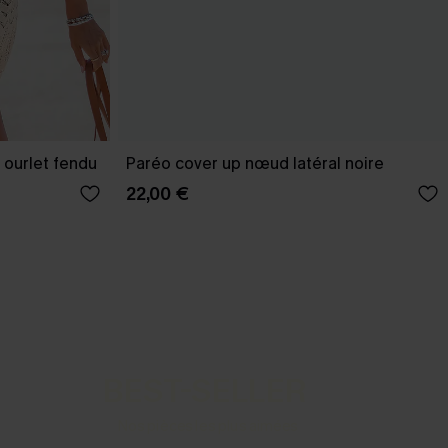
 ourlet fendu
Paréo cover up nœud latéral noire
22,00 €
BEST-SELLER
Nos pièces les plus aimées