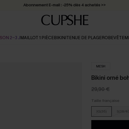
Abonnement E-mail : -25% dès 4 achetés >>
SON 2-3 J
MAILLOT 1 PIÈCE
BIKINI
TENUE DE PLAGE
ROBE
VÊTEM
MESH
Bikini orné bo
29,90 €
Taille française
XS(36)
S(38/4