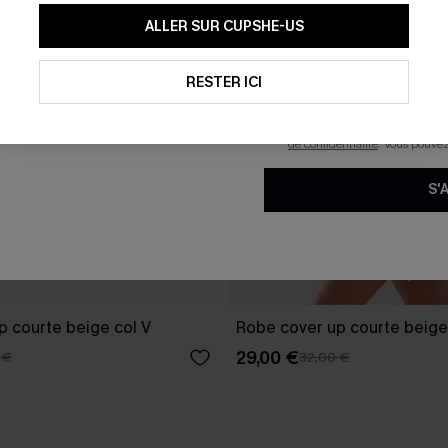
En soumettant votre adresse e-
ALLER SUR CUPSHE-US
mails marketing (y compris du
reconnaissez avoir pris conna
pouvons utiliser les données co
technologies de suivi, telles qu
RESTER ICI
savoir si ceux-ci ont été ouve
personnaliser nos contenus et 
produits susceptibles de vous 
de confidentialité
. Vous pouve
S'
p courte beige col V
Robe cover up courte beige
29,00 €
 €
32,00 €