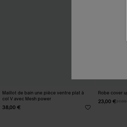
Maillot de bain une pièce ventre plat à
Robe cover u
col V avec Mesh power
23,00 €
27,00
38,00 €