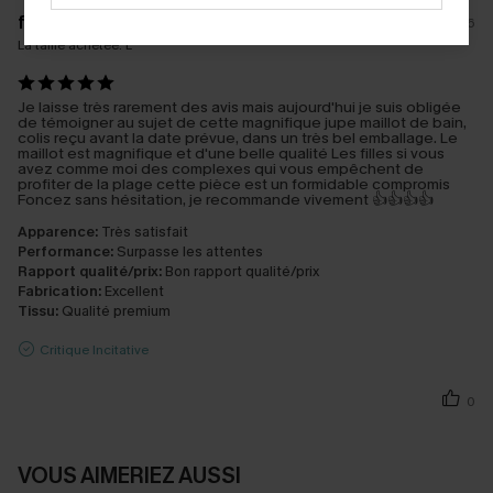
f****
05/07/2026
La taille achetée:
L
Je laisse très rarement des avis mais aujourd'hui je suis obligée
de témoigner au sujet de cette magnifique jupe maillot de bain,
colis reçu avant la date prévue, dans un très bel emballage. Le
maillot est magnifique et d'une belle qualité Les filles si vous
avez comme moi des complexes qui vous empêchent de
profiter de la plage cette pièce est un formidable compromis
Foncez sans hésitation, je recommande vivement 👍👍👍👍
Apparence:
Très satisfait
Performance:
Surpasse les attentes
Rapport qualité/prix:
Bon rapport qualité/prix
Fabrication:
Excellent
Tissu:
Qualité premium
Critique Incitative
0
VOUS AIMERIEZ AUSSI