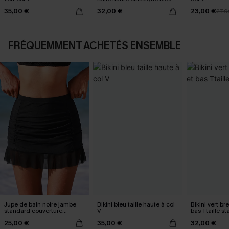
marine
35,00 €
32,00 €
23,00 €
27,0
FRÉQUEMMENT ACHETÉS ENSEMBLE
Jupe de bain noire jambe
Bikini bleu taille haute à col
Bikini vert bre
standard couverture
V
bas Ttaille s
classique
25,00 €
35,00 €
32,00 €