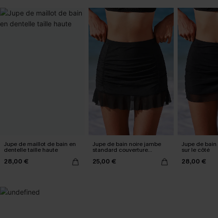
Jupe de maillot de bain en
Jupe de bain noire jambe
Jupe de bain
dentelle taille haute
standard couverture
sur le côté
classique
28,00 €
25,00 €
28,00 €