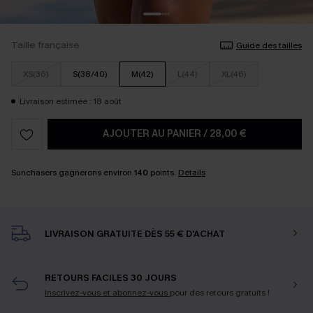
Taille française
Guide des tailles
XS(36)
S(38/40)
M(42)
L(44)
XL(46)
Livraison estimée : 18 août
AJOUTER AU PANIER
/
28,00 €
Sunchasers gagnerons environ
140
points.
Détails
LIVRAISON GRATUITE DÈS 55 € D'ACHAT
RETOURS FACILES 30 JOURS
Inscrivez-vous et abonnez-vous
pour des retours gratuits !