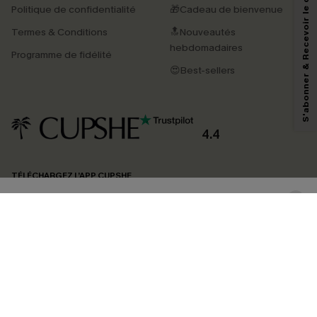
S'abonner & Recevoir le code
Politique de confidentialité
🎁Cadeau de bienvenue
Termes & Conditions
🔝Nouveautés
En soumettant votre adresse e-mail, vous acceptez de recevoir des e-mails
marketing (y compris du contenu généré par l'IA) de Cupshe et
hebdomadaires
Programme de fidélité
reconnaissez avoir pris connaissance de nos
Termes & Conditions
. Nous
pouvons utiliser les données collectées sur notre site ainsi que des
😍Best-sellers
technologies de suivi, telles que des pixels intégrés à nos e-mails, afin de
savoir si ceux-ci ont été ouverts, de mesurer votre engagement, de
personnaliser nos contenus et nos offres, et de vous recommander des
produits susceptibles de vous intéresser, conformément à notre
Politique de
confidentialité
. Vous pouvez vous désabonner à tout moment.
4.4
S'ABONNER
TÉLÉCHARGEZ L’APP CUPSHE
SUIVEZ-NOUS