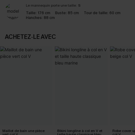
Le mannequin porte une taille:
S
Taille:
176 cm
Buste:
85 cm
Tour de taille:
60 cm
Hanches:
88 cm
ACHETEZ‑LE AVEC
Maillot de bain une pièce
Bikini longline à col en V et
Robe cover u
vert col V
taille haute classique bleu
col V