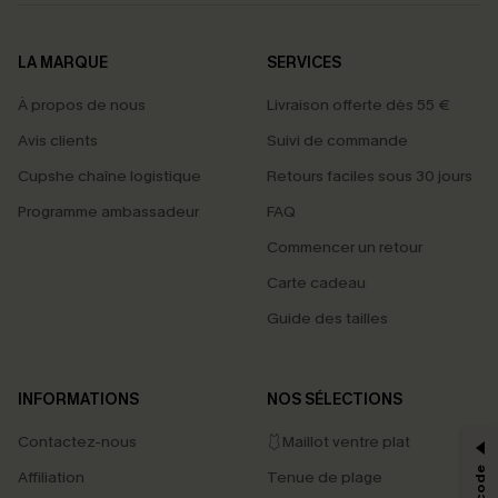
LA MARQUE
SERVICES
À propos de nous
Livraison offerte dès 55 €
Avis clients
Suivi de commande
Cupshe chaîne logistique
Retours faciles sous 30 jours
Programme ambassadeur
FAQ
Commencer un retour
Carte cadeau
Guide des tailles
PROFITEZ DE -15%
INFORMATIONS
NOS SÉLECTIONS
-15% dès 2 Achetés par E-mail
Contactez-nous
🩱Maillot ventre plat
*Un code par commande, valable une seule fois.
Affiliation
Tenue de plage