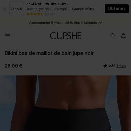
EXCLU APP 📲 -15% SUPP.
Obtenez
Téléchargez pour -15% supp. + livraison offerts !
* Livraison éclair 2-3 jours ouvrés >>
50 k+
Abonnement E-mail : -25% dès 4 achetés >>
Bikini bas de maillot de bain jupe noir
28,00 €
5.0
1 Avis