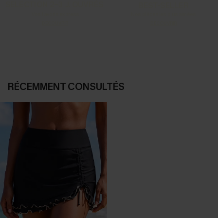
SELECTION 2-3 J. OUVRÉS
BEST-SELLER
Vos favoris express
Nos pièces les plus aimées
DÉCOUVRIR
DÉCOUVRIR
RÉCEMMENT CONSULTÉS