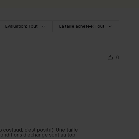
Évaluation: Tout
La taille achetée: Tout
0
s costaud, c'est positif). Une taille
 conditions d'échange sont au top