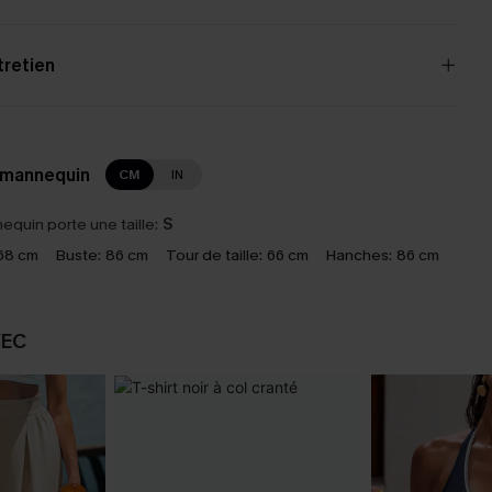
tretien
 mannequin
CM
IN
equin porte une taille:
S
68 cm
Buste:
86 cm
Tour de taille:
66 cm
Hanches:
86 cm
VEC