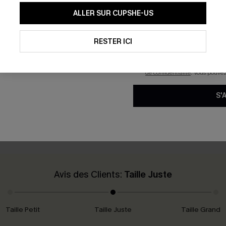
En soumettant votre adresse e-
ALLER SUR CUPSHE-US
mails marketing (y compris du
reconnaissez avoir pris conna
pouvons utiliser les données co
technologies de suivi, telles qu
RESTER ICI
savoir si ceux-ci ont été ouve
ical
Pantalon tropical fluide à ta
personnaliser nos contenus et 
produits susceptibles de vous 
29,00 €
 €
de confidentialité
. Vous pouve
S'
Avis des Clients:
Taille Juste
Taille Petit
Taille Juste
Taille Grand