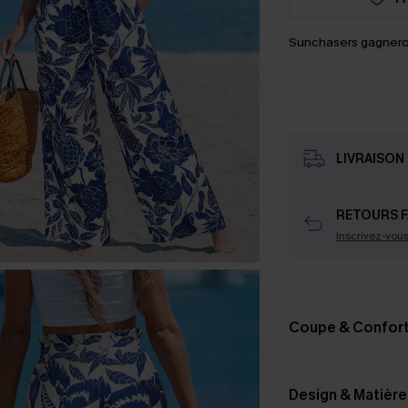
Sunchasers gagnero
LIVRAISON 
RETOURS F
Inscrivez-vou
Coupe & Confor
Design & Matière