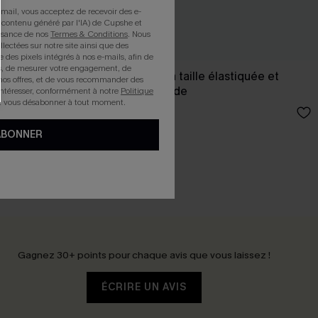
mail, vous acceptez de recevoir des e-
 contenu généré par l'IA) de Cupshe et
issance de nos
Termes & Conditions
. Nous
llectées sur notre site ainsi que des
e des pixels intégrés à nos e-mails, afin de
rts, de mesurer votre engagement, de
ille élastiquée
Pantalon floral à taille élastiquée et
nos offres, et de vous recommander des
coupe large fluide
intéresser, conformément à notre
Politique
z vous désabonner à tout moment.
34,00 €
ABONNER
Gagnez 30+ points pour chaque avis que vous laissez !
ÉCRIRE UN AVIS