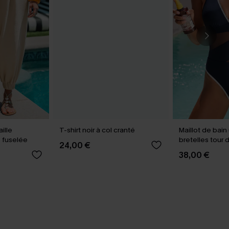
ille
T-shirt noir à col cranté
Maillot de bain
 fuselée
bretelles tour 
24,00 €
38,00 €