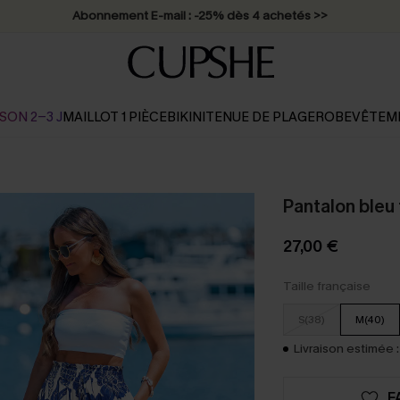
* Livraison éclair 2-3 jours ouvrés >>
SON 2-3 J
MAILLOT 1 PIÈCE
BIKINI
TENUE DE PLAGE
ROBE
VÊTEM
Pantalon bleu 
27,00 €
Taille française
S(38)
M(40)
Livraison estimée :
F