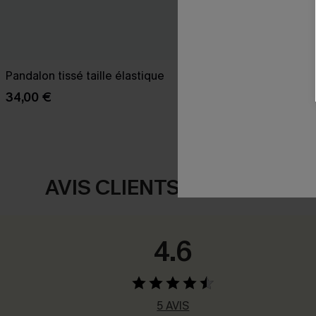
Pandalon tissé taille élastique
Pantalon trop
34,00 €
27,00 €
30,00
AVIS CLIENTS
4.6
5 AVIS