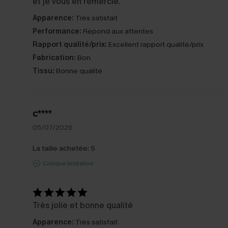
et je vous en remercie.
Apparence:
Très satisfait
Performance:
Répond aux attentes
Rapport qualité/prix:
Excellent rapport qualité/prix
Fabrication:
Bon
Tissu:
Bonne qualité
c****
05/07/2026
La taille achetée:
S
Critique Incitative
Très jolie et bonne qualité
Apparence:
Très satisfait