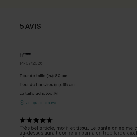
5 AVIS
h****
14/07/2026
Tour de taille (in.):
80 cm
Tour de hanches (in.):
98 cm
La taille achetée:
M
Critique Incitative
Très bel article, motif et tissu.. Le pantalon ne me co
au-dessus aurait donné un pantalon trop large aux 