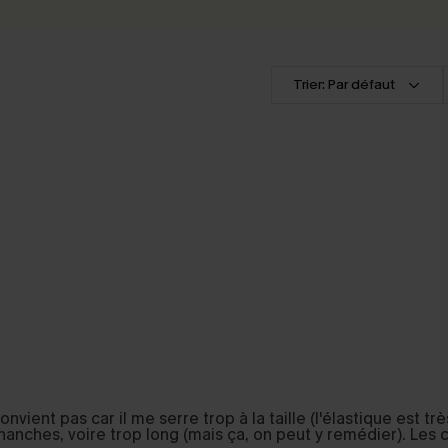
Trier: Par défaut
nvient pas car il me serre trop à la taille (l'élastique est trè
hanches, voire trop long (mais ça, on peut y remédier). Les