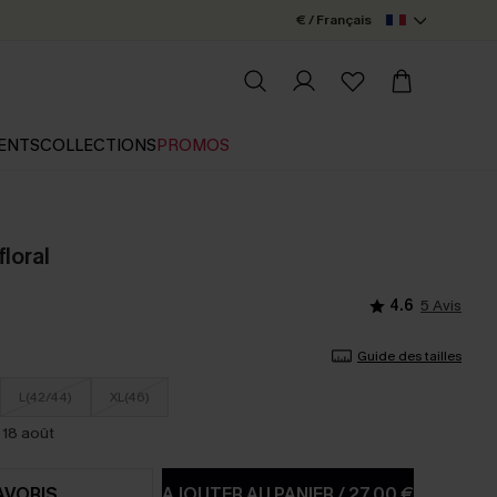
€ / Français
ENTS
COLLECTIONS
PROMOS
floral
4.6
5 Avis
Guide des tailles
L(42/44)
XL(46)
 18 août
AVORIS
AJOUTER AU PANIER
/
27,00 €