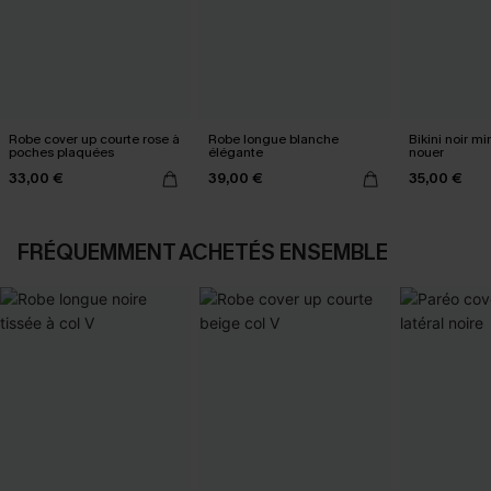
Robe cover up courte rose à
Robe longue blanche
Bikini noir mi
poches plaquées
élégante
nouer
33,00 €
39,00 €
35,00 €
FRÉQUEMMENT ACHETÉS ENSEMBLE