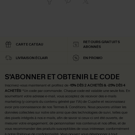
RETOURS GRATUITS
CARTE CATEAU
ABONNÉS
LIVRAISON ÉCLAIR
EN PROMO
S'ABONNER ET OBTENIR LE CODE
Inscrivez-vous maintenant et profitez de
-15% DÈS 2 ACHETÉS & -25% DÈS 4
ACHETÉS
! *Un code par commande. Chaque code est valable une seule fois.
En
soumettant votre adresse e-mail, vous acceptez de recevoir des e-mails
marketing (y compris du contenu généré par l'IA) de Cupshe et reconnaissez
avoir pris connaissance de nos
Termes & Conditions
. Nous pouvons utiliser les
données collectées sur notre site ainsi que des technologies de suivi, telles que
des pixels intégrés à nos e-mails, afin de savoir si ceux-ci ont été ouverts, de
mesurer votre engagement, de personnaliser nos contenus et nos offres, et de
vous recommander des produits susceptibles de vous intéresser, conformément
à notre
Politique de confidentialité
. Vous pouvez vous désabonner à tout