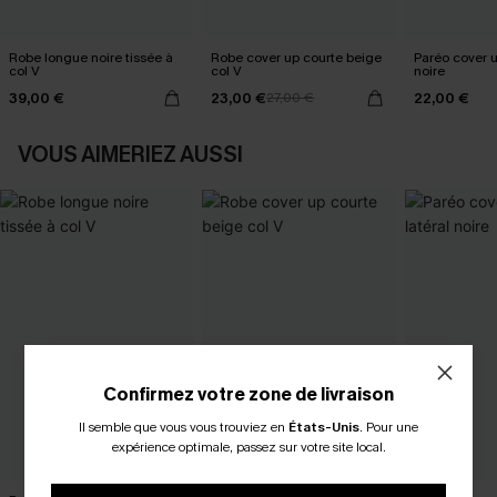
Robe longue noire tissée à
Robe cover up courte beige
Paréo cover 
col V
col V
noire
39,00 €
23,00 €
22,00 €
27,00 €
VOUS AIMERIEZ AUSSI
Confirmez votre zone de livraison
Il semble que vous vous trouviez en
États-Unis
.
Pour une
expérience optimale, passez sur votre site local.