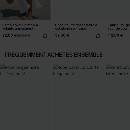
Paréo cover up maxi à
Robe courte tissée noire à
Tankini rouge
volants transparent
col plongeant sans
tour de cou
manches
22,00 €
37,00 €
42,00 €
26,00 €
FRÉQUEMMENT ACHETÉS ENSEMBLE