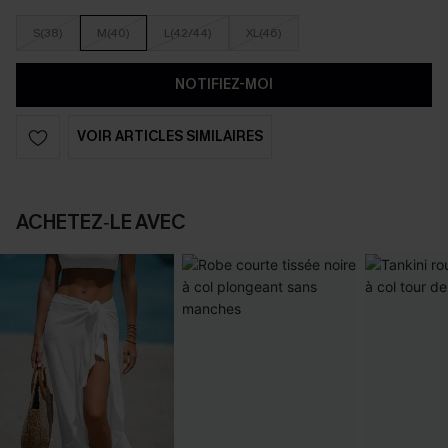
S(38)
M(40)
L(42/44)
XL(46)
NOTIFIEZ-MOI
VOIR ARTICLES SIMILAIRES
ACHETEZ‑LE AVEC