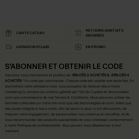
RETOURS GRATUITS
CARTE CATEAU
ABONNÉS
LIVRAISON ÉCLAIR
EN PROMO
S'ABONNER ET OBTENIR LE CODE
Inscrivez-vous maintenant et profitez de
-15% DÈS 2 ACHETÉS & -25% DÈS 4
ACHETÉS
! *Un code par commande. Chaque code est valable une seule fois.
En
soumettant votre adresse e-mail, vous acceptez de recevoir des e-mails
marketing (y compris du contenu généré par l'IA) de Cupshe et reconnaissez
avoir pris connaissance de nos
Termes & Conditions
. Nous pouvons utiliser les
données collectées sur notre site ainsi que des technologies de suivi, telles que
des pixels intégrés à nos e-mails, afin de savoir si ceux-ci ont été ouverts, de
mesurer votre engagement, de personnaliser nos contenus et nos offres, et de
vous recommander des produits susceptibles de vous intéresser, conformément
à notre
Politique de confidentialité
. Vous pouvez vous désabonner à tout
moment.