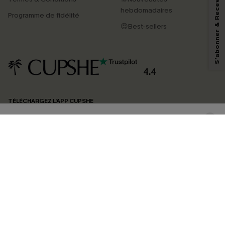
S'abonner & Recevoir le code
En soumettant votre adresse e-mail, vous acceptez de recevoir des e-mails
hebdomadaires
marketing (y compris du contenu généré par l'IA) de Cupshe et
Programme de fidélité
reconnaissez avoir pris connaissance de nos
Termes & Conditions
. Nous
😍Best-sellers
pouvons utiliser les données collectées sur notre site ainsi que des
technologies de suivi, telles que des pixels intégrés à nos e-mails, afin de
savoir si ceux-ci ont été ouverts, de mesurer votre engagement, de
personnaliser nos contenus et nos offres, et de vous recommander des
produits susceptibles de vous intéresser, conformément à notre
Politique de
confidentialité
. Vous pouvez vous désabonner à tout moment.
4.4
S'ABONNER
TÉLÉCHARGEZ L’APP CUPSHE
SUIVEZ-NOUS
©2026 CUPSHE FRANCE