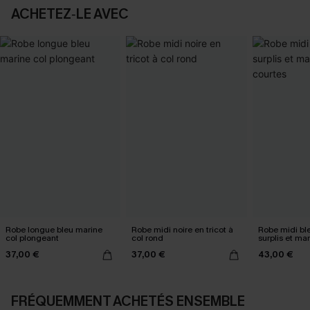
ACHETEZ‑LE AVEC
Robe longue bleu marine
Robe midi noire en tricot à
Robe midi ble
col plongeant
col rond
surplis et ma
37,00 €
37,00 €
43,00 €
FRÉQUEMMENT ACHETÉS ENSEMBLE