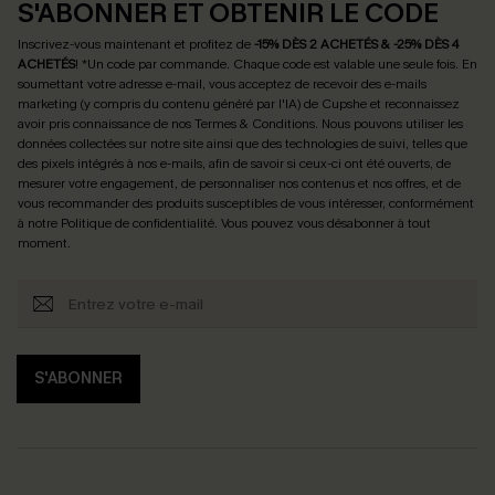
S'ABONNER ET OBTENIR LE CODE
Inscrivez-vous maintenant et profitez de
-15% DÈS 2 ACHETÉS & -25% DÈS 4
ACHETÉS
! *Un code par commande. Chaque code est valable une seule fois.
En
soumettant votre adresse e-mail, vous acceptez de recevoir des e-mails
marketing (y compris du contenu généré par l'IA) de Cupshe et reconnaissez
avoir pris connaissance de nos
Termes & Conditions
. Nous pouvons utiliser les
données collectées sur notre site ainsi que des technologies de suivi, telles que
des pixels intégrés à nos e-mails, afin de savoir si ceux-ci ont été ouverts, de
mesurer votre engagement, de personnaliser nos contenus et nos offres, et de
vous recommander des produits susceptibles de vous intéresser, conformément
à notre
Politique de confidentialité
. Vous pouvez vous désabonner à tout
moment.
S'ABONNER