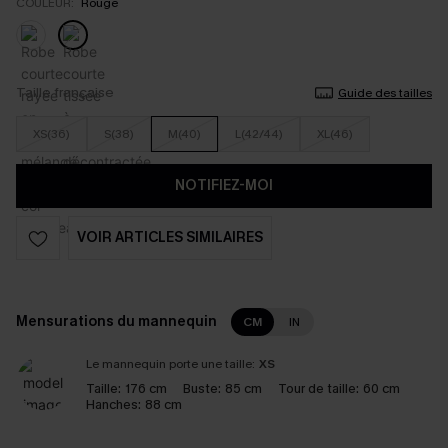
COULEUR:
Rouge
Taille française
Guide des tailles
XS(36)
S(38)
M(40)
L(42/44)
XL(46)
NOTIFIEZ-MOI
VOIR ARTICLES SIMILAIRES
Mensurations du mannequin
CM
IN
Le mannequin porte une taille:
XS
Taille:
176 cm
Buste:
85 cm
Tour de taille:
60 cm
Hanches:
88 cm