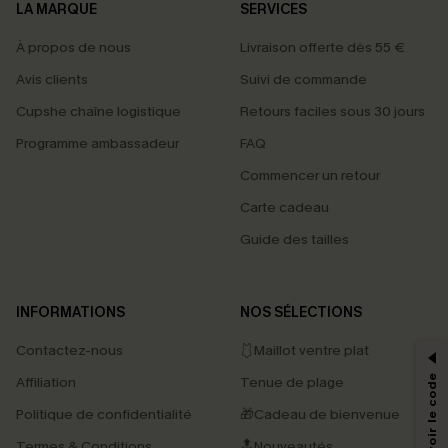
LA MARQUE
SERVICES
À propos de nous
Livraison offerte dès 55 €
Avis clients
Suivi de commande
Cupshe chaîne logistique
Retours faciles sous 30 jours
Programme ambassadeur
FAQ
Commencer un retour
Carte cadeau
Guide des tailles
PROFITEZ DE -15%
INFORMATIONS
NOS SÉLECTIONS
-15% dès 2 Achetés par E-mail
Contactez-nous
🩱Maillot ventre plat
*Un code par commande, valable une seule fois.
Affiliation
Tenue de plage
Politique de confidentialité
🎁Cadeau de bienvenue
Termes & Conditions
🔝Nouveautés