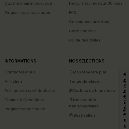
Cupshe chaîne logistique
Retours faciles sous 30 jours
Programme ambassadeur
FAQ
Commencer un retour
Carte cadeau
Guide des tailles
PROFITEZ DE -15%
INFORMATIONS
NOS SÉLECTIONS
-15% dès 2 Achetés par E-mail
Contactez-nous
🩱Maillot ventre plat
*Un code par commande, valable une seule fois.
S'abonner & Recevoir le code
Affiliation
Tenue de plage
Politique de confidentialité
🎁Cadeau de bienvenue
Termes & Conditions
🔝Nouveautés
En soumettant votre adresse e-mail, vous acceptez de recevoir des e-mails
hebdomadaires
marketing (y compris du contenu généré par l'IA) de Cupshe et
Programme de fidélité
reconnaissez avoir pris connaissance de nos
Termes & Conditions
. Nous
😍Best-sellers
pouvons utiliser les données collectées sur notre site ainsi que des
technologies de suivi, telles que des pixels intégrés à nos e-mails, afin de
savoir si ceux-ci ont été ouverts, de mesurer votre engagement, de