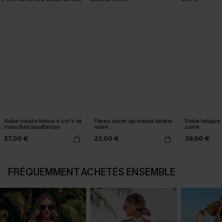
Robe courte bleue à col V et
Paréo cover up nœud latéral
Robe longue n
manches bouffantes
noire
carré
37,00 €
22,00 €
39,00 €
FRÉQUEMMENT ACHETÉS ENSEMBLE