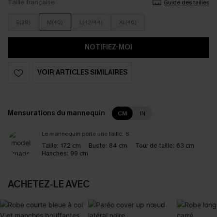
Taille française
Guide des tailles
S(38)
M(40)
L(42/44)
XL(46)
NOTIFIEZ-MOI
VOIR ARTICLES SIMILAIRES
Mensurations du mannequin
CM
IN
Le mannequin porte une taille:
S
Taille:
172 cm
Buste:
84 cm
Tour de taille:
63 cm
Hanches:
99 cm
ACHETEZ‑LE AVEC