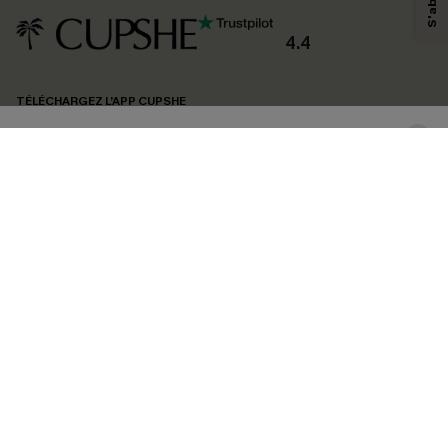
personnaliser nos contenus et nos offres, et de vous recommander des
produits susceptibles de vous intéresser, conformément à notre
Politique de
confidentialité
. Vous pouvez vous désabonner à tout moment.
4.4
S'ABONNER
TÉLÉCHARGEZ L’APP CUPSHE
SUIVEZ-NOUS
©2026 CUPSHE FRANCE
Voir nôtre
déclaration d'accessibilité
et notre
politique de confidentialité.
Gestion des cookies