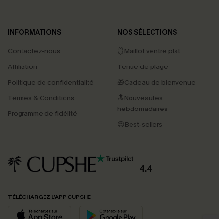
INFORMATIONS
NOS SÉLECTIONS
Contactez-nous
🩱Maillot ventre plat
Affiliation
Tenue de plage
Politique de confidentialité
🎁Cadeau de bienvenue
Termes & Conditions
🔝Nouveautés
hebdomadaires
Programme de fidélité
😍Best-sellers
4.4
PROFITEZ DE -15%
TÉLÉCHARGEZ L’APP CUPSHE
-15% dès 2 Achetés par E-mail