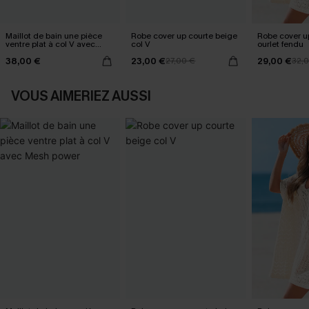
Maillot de bain une pièce
Robe cover up courte beige
Robe cover u
ventre plat à col V avec
col V
ourlet fendu
Mesh power
38,00 €
23,00 €
29,00 €
27,00 €
32,
VOUS AIMERIEZ AUSSI