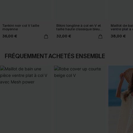
Tankini noir col V taille
Bikini longline à col en V et
Maillot de ba
moyenne
taille haute classique bleu
ventre plat à
marine
Mesh power
36,00 €
32,00 €
38,00 €
FRÉQUEMMENT ACHETÉS ENSEMBLE