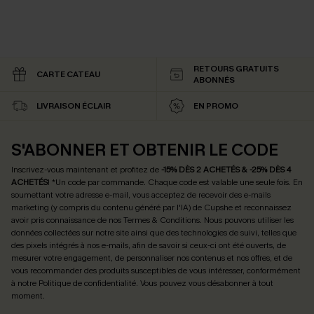
RETOURS GRATUITS
CARTE CATEAU
ABONNÉS
LIVRAISON ÉCLAIR
EN PROMO
S'ABONNER ET OBTENIR LE CODE
Inscrivez-vous maintenant et profitez de
-15% DÈS 2 ACHETÉS & -25% DÈS 4
ACHETÉS
! *Un code par commande. Chaque code est valable une seule fois.
En
soumettant votre adresse e-mail, vous acceptez de recevoir des e-mails
marketing (y compris du contenu généré par l'IA) de Cupshe et reconnaissez
avoir pris connaissance de nos
Termes & Conditions
. Nous pouvons utiliser les
données collectées sur notre site ainsi que des technologies de suivi, telles que
des pixels intégrés à nos e-mails, afin de savoir si ceux-ci ont été ouverts, de
mesurer votre engagement, de personnaliser nos contenus et nos offres, et de
vous recommander des produits susceptibles de vous intéresser, conformément
à notre
Politique de confidentialité
. Vous pouvez vous désabonner à tout
moment.