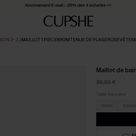
Abonnement E-mail : -25% dès 4 achetés >>
SON 2-3 J
MAILLOT 1 PIÈCE
BIKINI
TENUE DE PLAGE
ROBE
VÊTEM
Maillot de bai
35,90 €
Taille française
XS(36)
S(38/4
F