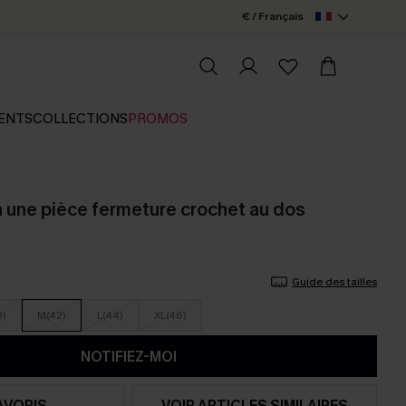
€ / Français
ENTS
COLLECTIONS
PROMOS
n une pièce fermeture crochet au dos
Guide des tailles
0)
M(42)
L(44)
XL(46)
NOTIFIEZ-MOI
AVORIS
VOIR ARTICLES SIMILAIRES