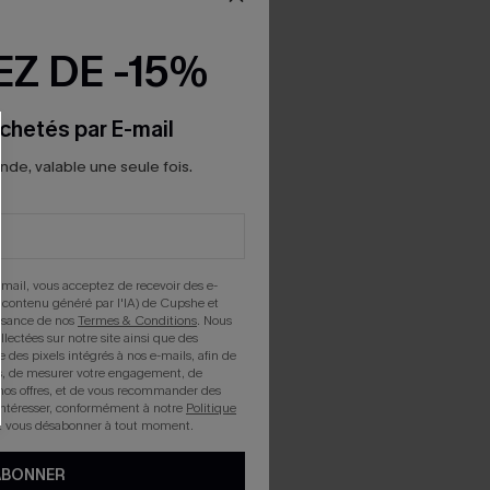
Z DE -15%
chetés par E-mail
e, valable une seule fois.
mail, vous acceptez de recevoir des e-
 contenu généré par l'IA) de Cupshe et
issance de nos
Termes & Conditions
. Nous
llectées sur notre site ainsi que des
e des pixels intégrés à nos e-mails, afin de
rts, de mesurer votre engagement, de
nos offres, et de vous recommander des
intéresser, conformément à notre
Politique
z vous désabonner à tout moment.
ABONNER