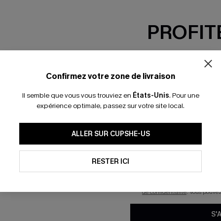
PROFITE
-15% dès 2 A
*Un code par command
Confirmez votre zone de livraison
Il semble que vous vous trouviez en
États-Unis
.
Pour une
expérience optimale, passez sur votre site local.
En soumettant votre adresse e-
ALLER SUR CUPSHE-US
mails marketing (y compris du
reconnaissez avoir pris conna
pouvons utiliser les données co
technologies de suivi, telles qu
RESTER ICI
savoir si ceux-ci ont été ouve
personnaliser nos contenus et 
produits susceptibles de vous 
de confidentialité
. Vous pouve
S'