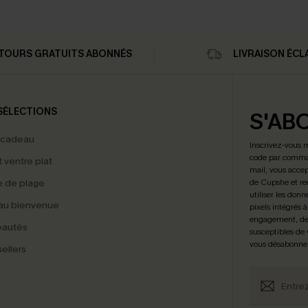
TOURS GRATUITS ABONNÉS
LIVRAISON ÉCL
SÉLECTIONS
S'AB
 cadeau
Inscrivez-vous 
code par comman
t ventre plat
mail, vous accep
 de plage
de Cupshe et re
utiliser les donn
au bienvenue
pixels intégrés à
engagement, de 
eautés
susceptibles de
vous désabonne
ellers