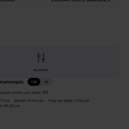
Ajustable
 mannequin
CM
IN
equin porte une taille:
XS
73 cm
Buste:
91.44 cm
Tour de taille:
71.12 cm
s:
95.25 cm