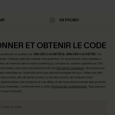
AIR
EN PROMO
ONNER ET OBTENIR LE CODE
maintenant et profitez de
-15% DÈS 2 ACHETÉS & -25% DÈS 4 ACHETÉS
! *Un
de. Chaque code est valable une seule fois.
En soumettant votre adresse e-
tez de recevoir des e-mails marketing (y compris du contenu généré par l'IA)
connaissez avoir pris connaissance de nos
Termes & Conditions
. Nous pouvons
ées collectées sur notre site ainsi que des technologies de suivi, telles que des
 nos e-mails, afin de savoir si ceux-ci ont été ouverts, de mesurer votre
personnaliser nos contenus et nos offres, et de vous recommander des produits
 vous intéresser, conformément à notre
Politique de confidentialité
. Vous pouvez
r à tout moment.