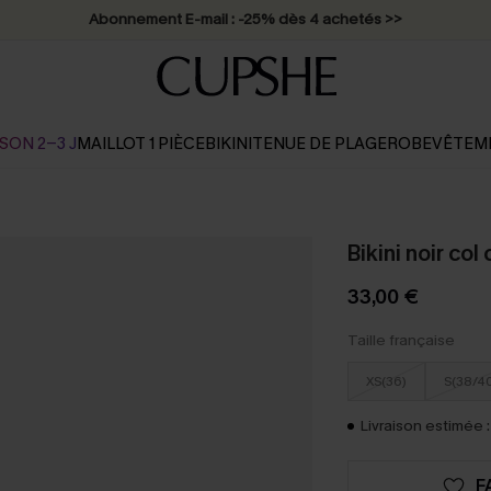
Abonnement E-mail : -25% dès 4 achetés >>
SON 2-3 J
MAILLOT 1 PIÈCE
BIKINI
TENUE DE PLAGE
ROBE
VÊTEM
Bikini noir col
33,00 €
Taille française
XS(36)
S(38/4
Livraison estimée :
F