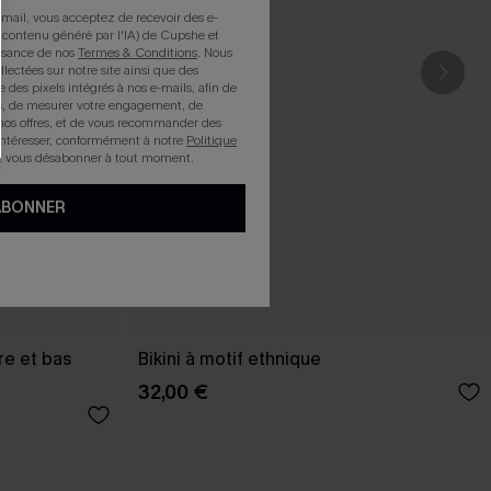
mail, vous acceptez de recevoir des e-
 contenu généré par l'IA) de Cupshe et
issance de nos
Termes & Conditions
. Nous
llectées sur notre site ainsi que des
e des pixels intégrés à nos e-mails, afin de
rts, de mesurer votre engagement, de
nos offres, et de vous recommander des
intéresser, conformément à notre
Politique
z vous désabonner à tout moment.
ABONNER
re et bas
Bikini à motif ethnique
32,00 €