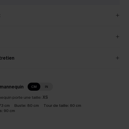
t
tretien
 mannequin
CM
IN
equin porte une taille:
XS
73 cm
Buste:
80 cm
Tour de taille:
60 cm
s:
90 cm