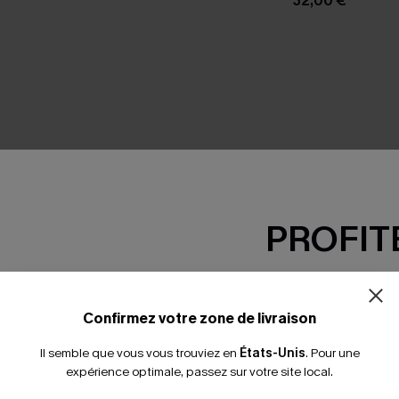
32,00 €
SEMBLE
PROFITE
-15% dès 2 A
*Un code par command
Confirmez votre zone de livraison
Il semble que vous vous trouviez en
États-Unis
.
Pour une
expérience optimale, passez sur votre site local.