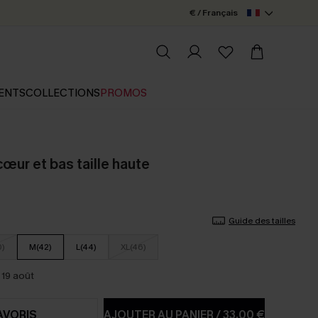
€ / Français
ENTS
COLLECTIONS
PROMOS
 cœur et bas taille haute
Guide des tailles
0)
M(42)
L(44)
XL(46)
 19 août
AVORIS
AJOUTER AU PANIER
/
33,00 €