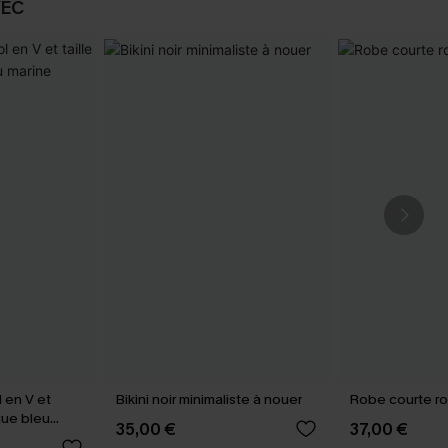
VEC
l en V et
Bikini noir minimaliste à nouer
Robe courte ro
que bleu
35,00 €
37,00 €