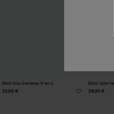
Bikini bleu bandeau fil en U
Bikini taille 
32,00 €
38,00 €