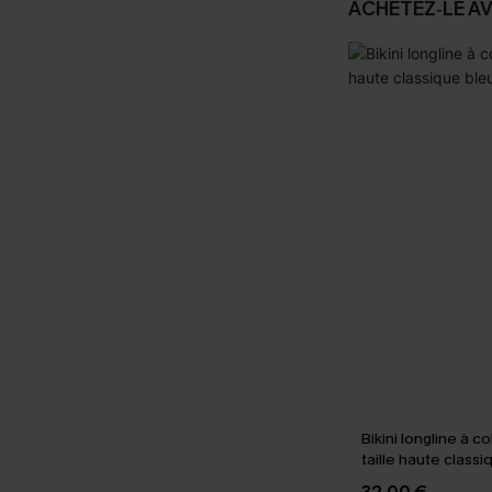
ACHETEZ‑LE A
Bikini longline à co
taille haute classi
marine