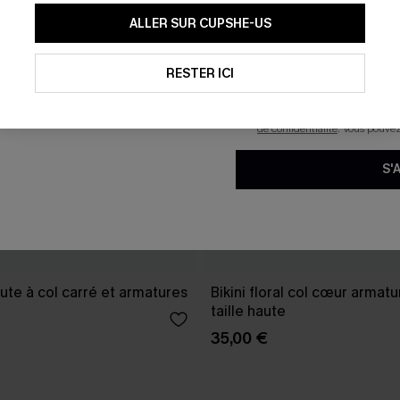
En soumettant votre adresse e-
ALLER SUR CUPSHE-US
mails marketing (y compris du
reconnaissez avoir pris conna
pouvons utiliser les données co
technologies de suivi, telles qu
RESTER ICI
savoir si ceux-ci ont été ouve
personnaliser nos contenus et 
produits susceptibles de vous 
de confidentialité
. Vous pouve
S'
haute à col carré et armatures
Bikini floral col cœur armatu
taille haute
35,00 €