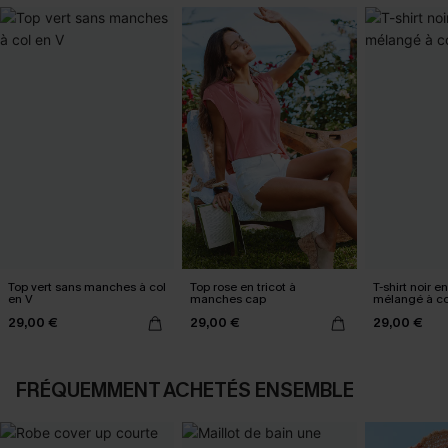
Top vert sans manches à col
Top rose en tricot à
T-shirt noir en
en V
manches cap
mélangé à co
29,00 €
29,00 €
29,00 €
FRÉQUEMMENT ACHETÉS ENSEMBLE