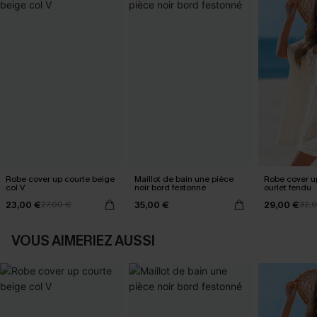
Robe cover up courte beige
Maillot de bain une pièce
Robe cover u
col V
noir bord festonné
ourlet fendu
23,00 €
35,00 €
29,00 €
27,00 €
32,
VOUS AIMERIEZ AUSSI