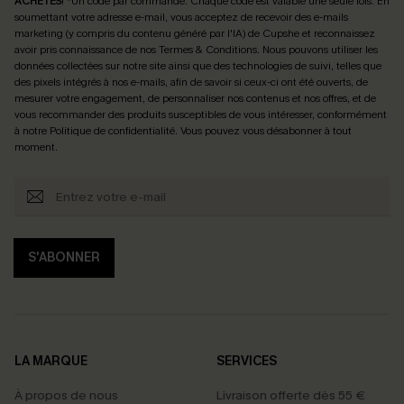
ACHETÉS
! *Un code par commande. Chaque code est valable une seule fois.
En
soumettant votre adresse e-mail, vous acceptez de recevoir des e-mails
marketing (y compris du contenu généré par l'IA) de Cupshe et reconnaissez
avoir pris connaissance de nos
Termes & Conditions
. Nous pouvons utiliser les
données collectées sur notre site ainsi que des technologies de suivi, telles que
des pixels intégrés à nos e-mails, afin de savoir si ceux-ci ont été ouverts, de
mesurer votre engagement, de personnaliser nos contenus et nos offres, et de
vous recommander des produits susceptibles de vous intéresser, conformément
à notre
Politique de confidentialité
. Vous pouvez vous désabonner à tout
moment.
S'ABONNER
LA MARQUE
SERVICES
À propos de nous
Livraison offerte dès 55 €