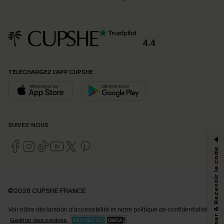
4.4
TÉLÉCHARGEZ L’APP CUPSHE
PROFITEZ DE -15%
SUIVEZ-NOUS
-15% dès 2 Achetés par E-mail
*Un code par commande, valable une seule fois.
S'abonner & Recevoir le code
En soumettant votre adresse e-mail, vous acceptez de recevoir des e-mails
©2026 CUPSHE FRANCE
marketing (y compris du contenu généré par l'IA) de Cupshe et
reconnaissez avoir pris connaissance de nos
Termes & Conditions
. Nous
Voir nôtre
déclaration d'accessibilité
et notre
politique de confidentialité.
pouvons utiliser les données collectées sur notre site ainsi que des
technologies de suivi, telles que des pixels intégrés à nos e-mails, afin de
Gestion des cookies