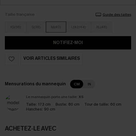
Taille française
Guide des tailles
XS(36)
S(38)
M(40)
L(42/44)
XL(46)
NOTIFIEZ-MOI
VOIR ARTICLES SIMILAIRES
Mensurations du mannequin
CM
IN
Le mannequin porte une taille:
XS
Taille:
173 cm
Buste:
80 cm
Tour de taille:
60 cm
Hanches:
90 cm
ACHETEZ‑LE AVEC