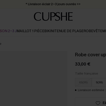
Abonnement E-mail : -25% dès 4 achetés >>
SON 2-3 J
MAILLOT 1 PIÈCE
BIKINI
TENUE DE PLAGE
ROBE
VÊTEM
e
Robe cover up
33,00 €
Taille française
XS(36)
S(38)
Livraison estimée :
F