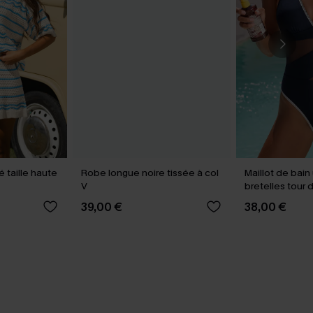
é taille haute
Robe longue noire tissée à col
Maillot de bain
V
bretelles tour 
39,00 €
38,00 €