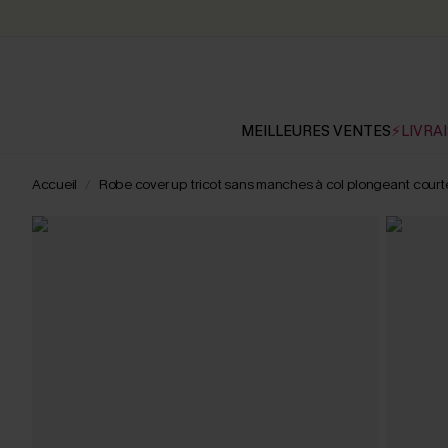
MEILLEURES VENTES
⚡LIVRAI
Accueil
Robe cover up tricot sans manches à col plongeant court