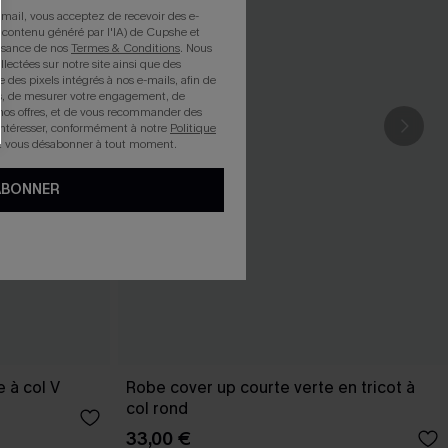
mail, vous acceptez de recevoir des e-
 contenu généré par l'IA) de Cupshe et
issance de nos
Termes & Conditions
. Nous
llectées sur notre site ainsi que des
e des pixels intégrés à nos e-mails, afin de
rts, de mesurer votre engagement, de
nos offres, et de vous recommander des
intéresser, conformément à notre
Politique
z vous désabonner à tout moment.
ABONNER
 à col V
Robe cover up courte verte en tricot à
col rond
33,00 €