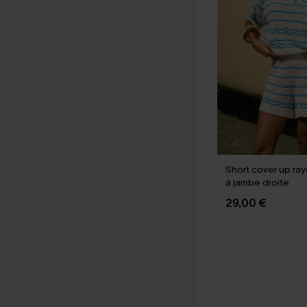
Short cover up ray
à jambe droite
29,00 €