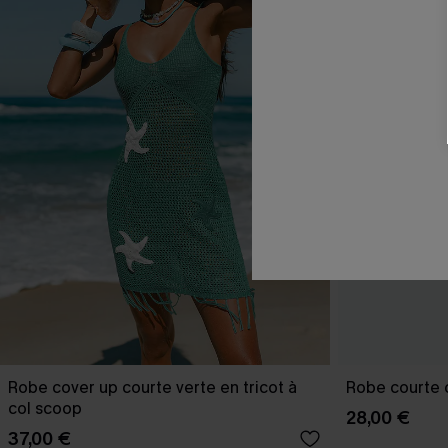
Robe cover up courte verte en tricot à
Robe courte o
col scoop
28,00 €
37,00 €