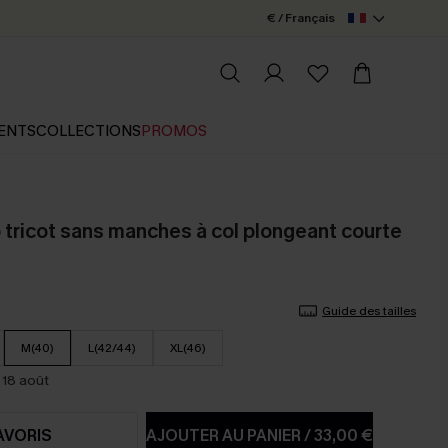
€ / Français
ENTS
COLLECTIONS
PROMOS
 tricot sans manches à col plongeant courte
Guide des tailles
M(40)
L(42/44)
XL(46)
 18 août
AVORIS
AJOUTER AU PANIER
/
33,00 €