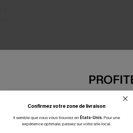
PROFITE
SEMBLE
-15% dès 2 A
*Un code par command
Confirmez votre zone de livraison
Il semble que vous vous trouviez en
États-Unis
.
Pour une
expérience optimale, passez sur votre site local.