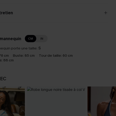
tretien
 mannequin
CM
IN
equin porte une taille:
S
76 cm
Buste:
85 cm
Tour de taille:
60 cm
s:
88 cm
VEC