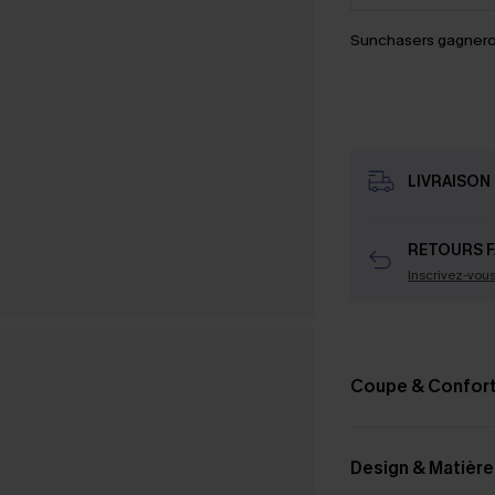
Sunchasers gagnero
LIVRAISON 
RETOURS F
Inscrivez-vou
Coupe & Confor
Design & Matière