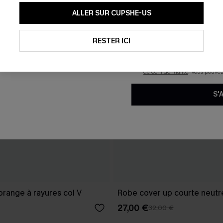
En soumettant votre adresse e-
ALLER SUR CUPSHE-US
mails marketing (y compris du
reconnaissez avoir pris conna
pouvons utiliser les données co
technologies de suivi, telles qu
RESTER ICI
savoir si ceux-ci ont été ouve
personnaliser nos contenus et 
produits susceptibles de vous 
de confidentialité
. Vous pouve
S'
range à rayures col V
Robe cover up courte neutre
27,00 €
32,00 €