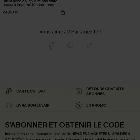
Bikini avec col en V et bas taille
basse à imprimé léopard rose
24,90 €
Vous aimez ? Partagez-le !
RETOURS GRATUITS
CARTE CATEAU
ABONNÉS
LIVRAISON ÉCLAIR
EN PROMO
S'ABONNER ET OBTENIR LE CODE
Inscrivez-vous maintenant et profitez de
-15% DÈS 2 ACHETÉS & -25% DÈS 4
ACHETÉS
! *Un code par commande. Chaque code est valable une seule fois.
En