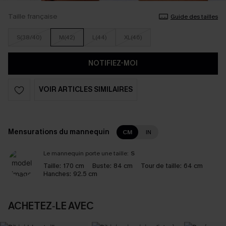
Taille française
Guide des tailles
S(38/40)
M(42)
L(44)
XL(46)
NOTIFIEZ-MOI
VOIR ARTICLES SIMILAIRES
Mensurations du mannequin
CM
IN
Le mannequin porte une taille:
S
Taille:
170 cm
Buste:
84 cm
Tour de taille:
64 cm
Hanches:
92.5 cm
ACHETEZ‑LE AVEC