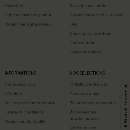
Avis clients
Suivi de commande
Cupshe chaîne logistique
Retours faciles sous 30 jours
Programme ambassadeur
FAQ
Commencer un retour
Carte cadeau
Guide des tailles
PROFITEZ DE -15%
INFORMATIONS
NOS SÉLECTIONS
-15% dès 2 Achetés par E-mail
Contactez-nous
🩱Maillot ventre plat
*Un code par commande, valable une seule fois.
S'abonner & Recevoir le code
Affiliation
Tenue de plage
Politique de confidentialité
🎁Cadeau de bienvenue
Termes & Conditions
🔝Nouveautés
En soumettant votre adresse e-mail, vous acceptez de recevoir des e-mails
marketing (y compris du contenu généré par l'IA) de Cupshe et
hebdomadaires
Programme de fidélité
reconnaissez avoir pris connaissance de nos
Termes & Conditions
. Nous
pouvons utiliser les données collectées sur notre site ainsi que des
😍Best-sellers