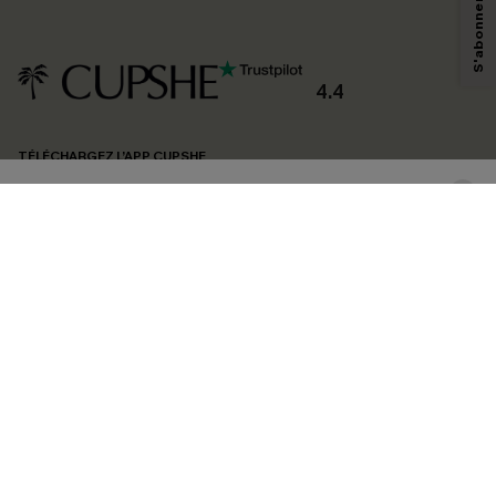
technologies de suivi, telles que des pixels intégrés à nos e-mails, afin de
savoir si ceux-ci ont été ouverts, de mesurer votre engagement, de
personnaliser nos contenus et nos offres, et de vous recommander des
produits susceptibles de vous intéresser, conformément à notre
Politique de
confidentialité
. Vous pouvez vous désabonner à tout moment.
4.4
S'ABONNER
TÉLÉCHARGEZ L’APP CUPSHE
SUIVEZ-NOUS
©2026 CUPSHE FRANCE
Voir nôtre
déclaration d'accessibilité
et notre
politique de confidentialité.
Gestion des cookies