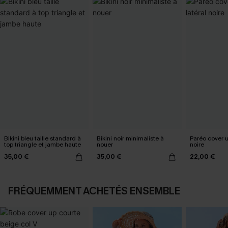
Bikini bleu taille standard à
Bikini noir minimaliste à
Paréo cover 
top triangle et jambe haute
nouer
noire
35,00 €
35,00 €
22,00 €
FRÉQUEMMENT ACHETÉS ENSEMBLE