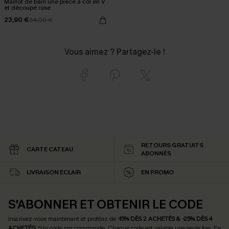
Maillot de bain une pièce à col en V
et découpé rose
23,90 €
34,90 €
Vous aimez ? Partagez-le !
RETOURS GRATUITS
CARTE CATEAU
ABONNÉS
LIVRAISON ÉCLAIR
EN PROMO
S'ABONNER ET OBTENIR LE CODE
Inscrivez-vous maintenant et profitez de
-15% DÈS 2 ACHETÉS & -25% DÈS 4
ACHETÉS
! *Un code par commande. Chaque code est valable une seule fois.
En