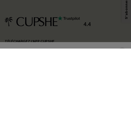
technologies de suivi, telles que des pixels intégrés à nos e-mails, afin de
savoir si ceux-ci ont été ouverts, de mesurer votre engagement, de
personnaliser nos contenus et nos offres, et de vous recommander des
produits susceptibles de vous intéresser, conformément à notre
Politique de
confidentialité
. Vous pouvez vous désabonner à tout moment.
4.4
S'ABONNER
TÉLÉCHARGEZ L’APP CUPSHE
SUIVEZ-NOUS
©2026 CUPSHE FRANCE
Voir nôtre
déclaration d'accessibilité
et notre
politique de confidentialité.
Gestion des cookies