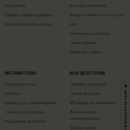
Avis clients
Suivi de commande
Cupshe chaîne logistique
Retours faciles sous 30 jours
Programme ambassadeur
FAQ
Commencer un retour
Carte cadeau
Guide des tailles
PROFITEZ DE -15%
INFORMATIONS
NOS SÉLECTIONS
-15% dès 2 Achetés par E-mail
Contactez-nous
🩱Maillot ventre plat
*Un code par commande, valable une seule fois.
S'abonner & Recevoir le code
Affiliation
Tenue de plage
Politique de confidentialité
🎁Cadeau de bienvenue
Termes & Conditions
🔝Nouveautés
En soumettant votre adresse e-mail, vous acceptez de recevoir des e-mails
marketing (y compris du contenu généré par l'IA) de Cupshe et
hebdomadaires
Programme de fidélité
reconnaissez avoir pris connaissance de nos
Termes & Conditions
. Nous
pouvons utiliser les données collectées sur notre site ainsi que des
😍Best-sellers