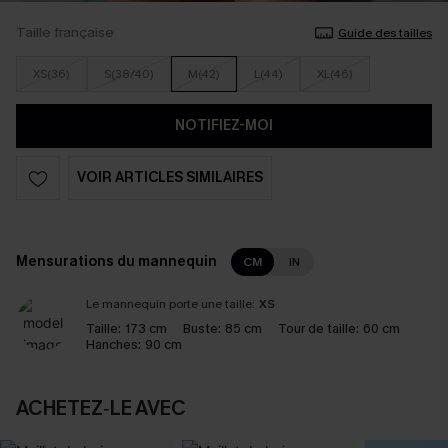
Taille française
Guide des tailles
XS(36)
S(38/40)
M(42)
L(44)
XL(46)
NOTIFIEZ-MOI
VOIR ARTICLES SIMILAIRES
Mensurations du mannequin
CM
IN
Le mannequin porte une taille:
XS
Taille:
173 cm
Buste:
85 cm
Tour de taille:
60 cm
Hanches:
90 cm
ACHETEZ‑LE AVEC