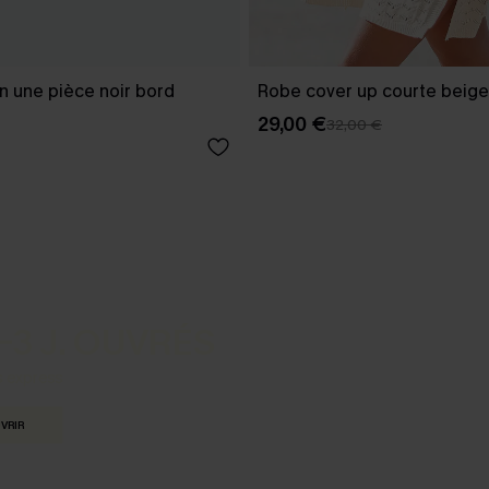
in une pièce noir bord
Robe cover up courte beige
29,00 €
32,00 €
-3 J. OUVRÉS
s express
VRIR