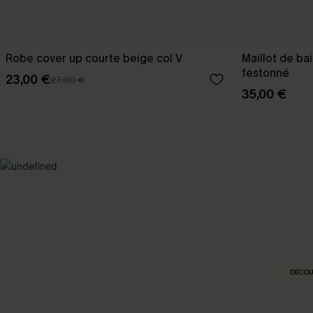
Robe cover up courte beige col V
Maillot de ba
festonné
23,00 €
27,00 €
35,00 €
SELECTION 2
Vos favori
DÉCOU