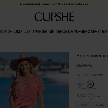
Abonnement E-mail : -25% dès 4 achetés >>
SON 2-3 J
MAILLOT 1 PIÈCE
BIKINI
TENUE DE PLAGE
ROBE
VÊTEM
Robe cover up 
29,90 €
COULEUR:
Pêche
Taille française
S(38)
M(40)