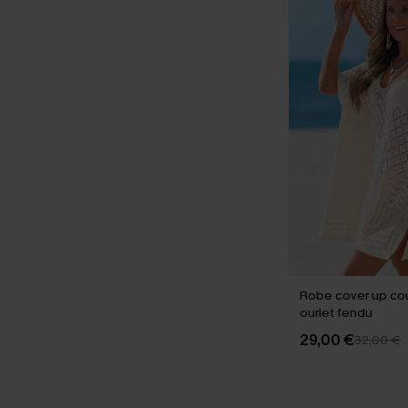
Robe cover up co
ourlet fendu
29,00 €
32,00 €