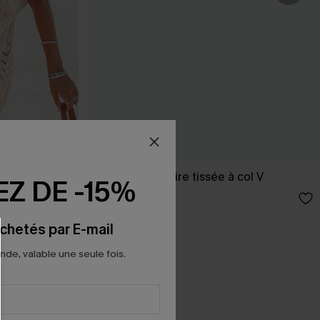
 ourlet fendu
Robe longue noire tissée à col V
Z DE -15%
39,00 €
chetés par E-mail
e, valable une seule fois.