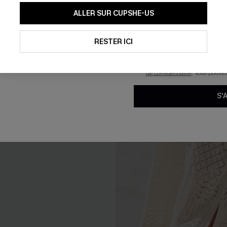
En soumettant votre adresse e-
ALLER SUR CUPSHE-US
mails marketing (y compris du
reconnaissez avoir pris conna
pouvons utiliser les données co
technologies de suivi, telles qu
RESTER ICI
savoir si ceux-ci ont été ouve
personnaliser nos contenus et 
produits susceptibles de vous 
de confidentialité
. Vous pouve
S'