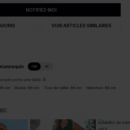
NOTIFIEZ-MOI
AVORIS
VOIR ARTICLES SIMILAIRES
 mannequin
CM
IN
equin porte une taille:
S
68 cm
Buste:
86 cm
Tour de taille:
66 cm
Hanches:
86 cm
VEC