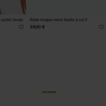
 ourlet fendu
Robe longue noire tissée à col V
39,00 €
BEST-SELLER
Nos pièces les plus aimées
DÉCOUVRIR