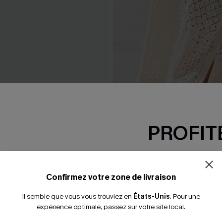
in une pièce noir bord
Robe cover up courte beige
PROFITE
29,00 €
32,00 €
-15% dès 2 A
*Un code par command
Confirmez votre zone de livraison
Il semble que vous vous trouviez en
États-Unis
.
Pour une
expérience optimale, passez sur votre site local.