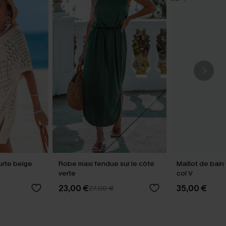
urte beige
Robe maxi fendue sur le côté
Maillot de bain
verte
col V
23,00 €
35,00 €
27,00 €