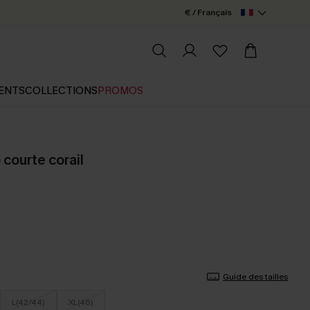
€ / Français
ENTS
COLLECTIONS
PROMOS
courte corail
Guide des tailles
L(42/44)
XL(46)