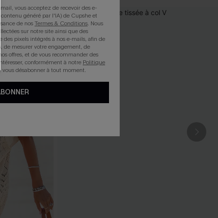
mail, vous acceptez de recevoir des e-
 contenu généré par l'IA) de Cupshe et
issance de nos
Termes & Conditions
. Nous
llectées sur notre site ainsi que des
e des pixels intégrés à nos e-mails, afin de
rts, de mesurer votre engagement, de
nos offres, et de vous recommander des
intéresser, conformément à notre
Politique
z vous désabonner à tout moment.
ABONNER