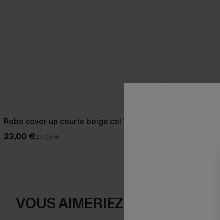
Robe cover up courte beige col V
Maillot de ba
festonné
23,00 €
27,00 €
35,00 €
VOUS AIMERIEZ AUSSI