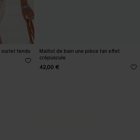
 ourlet fendu
Maillot de bain une pièce tan effet
crépuscule
42,00 €
BEST-SELLER
Nos pièces les plus aimées