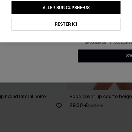
En soumettant votre adresse e-
ALLER SUR CUPSHE-US
mails marketing (y compris du
reconnaissez avoir pris conna
pouvons utiliser les données co
technologies de suivi, telles qu
RESTER ICI
savoir si ceux-ci ont été ouve
personnaliser nos contenus et 
produits susceptibles de vous 
de confidentialité
. Vous pouve
S'
p nœud latéral noire
Robe cover up courte beige
29,00 €
32,00 €