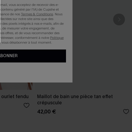
mail, vous acceptez de recevoir des e-
 contenu généré par l'IA) de Cupshe et
issance de nos
Termes & Conditions
. Nous
llectées sur notre site ainsi que des
e des pixels intégrés à nos e-mails, afin de
rts, de mesurer votre engagement, de
nos offres, et de vous recommander des
intéresser, conformément à notre
Politique
z vous désabonner à tout moment.
ABONNER
 ourlet fendu
Maillot de bain une pièce tan effet
crépuscule
42,00 €