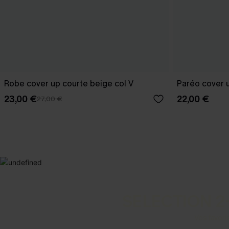
Robe cover up courte beige col V
Paréo cover u
23,00 €
22,00 €
27,00 €
SELECTION 2
Vos favori