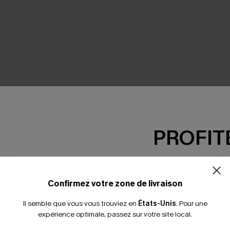
SEMBLE
PROFITE
-15% dès 2 A
*Un code par command
Confirmez votre zone de livraison
Il semble que vous vous trouviez en
États-Unis
.
Pour une
expérience optimale, passez sur votre site local.