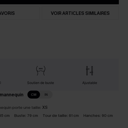
AVORIS
VOIR ARTICLES SIMILAIRES
Soutien de buste
Ajustable
 mannequin
CM
IN
equin porte une taille:
XS
65 cm
Buste:
79 cm
Tour de taille:
61 cm
Hanches:
90 cm