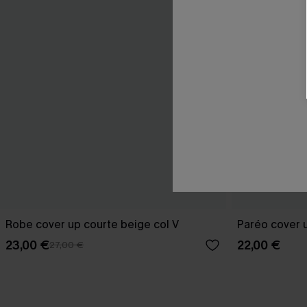
Robe cover up courte beige col V
Paréo cover u
23,00 €
22,00 €
27,00 €