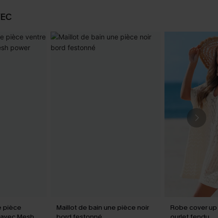
VEC
e pièce
Maillot de bain une pièce noir
Robe cover up
V avec Mesh
bord festonné
ourlet fendu