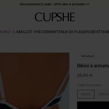
Abonnement E-mail : -25% dès 4 achetés >>
SON 2-3 J
MAILLOT 1 PIÈCE
BIKINI
TENUE DE PLAGE
ROBE
VÊTEM
Armature
Bikini à armat
25,90 €
Taille française
XS(36)
S(38/4