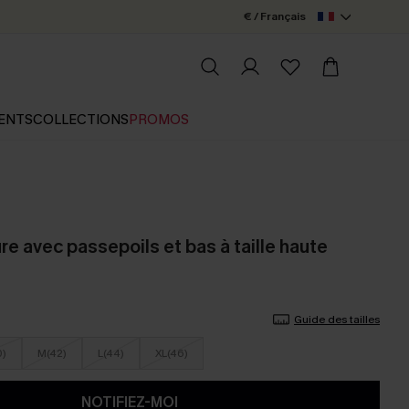
€ / Français
ENTS
COLLECTIONS
PROMOS
ure avec passepoils et bas à taille haute
Guide des tailles
0)
M(42)
L(44)
XL(46)
NOTIFIEZ-MOI