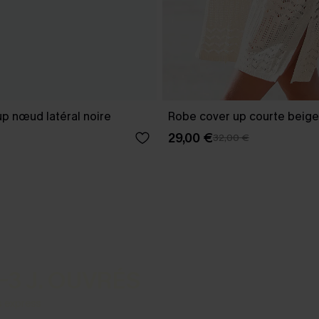
p nœud latéral noire
Robe cover up courte beige
29,00 €
32,00 €
-3 J. OUVRÉS
s express