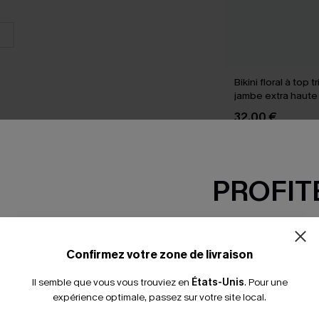
Bikini floral à top t
jambe extra haute
32,00 €
PROFITE
SEMBLE
-15% dès 2 A
*Un code par command
Confirmez votre zone de livraison
Il semble que vous vous trouviez en
États-Unis
.
Pour une
expérience optimale, passez sur votre site local.