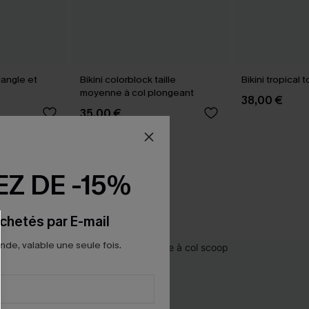
riangle et
Bikini colorblock taille
Bikini tropical 
moyenne à col plongeant
38,00 €
35,00 €
Z DE -15%
chetés par E-mail
e, valable une seule fois.