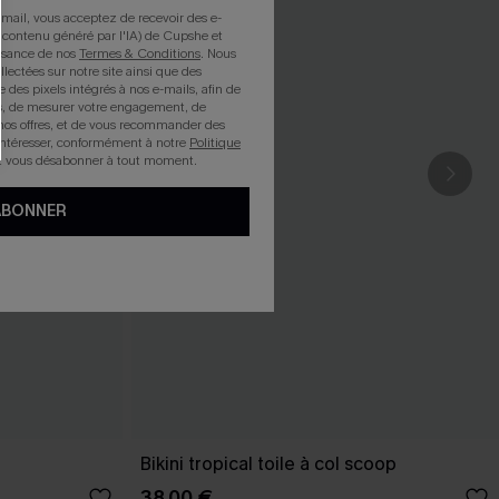
mail, vous acceptez de recevoir des e-
 contenu généré par l'IA) de Cupshe et
issance de nos
Termes & Conditions
. Nous
llectées sur notre site ainsi que des
e des pixels intégrés à nos e-mails, afin de
rts, de mesurer votre engagement, de
nos offres, et de vous recommander des
intéresser, conformément à notre
Politique
z vous désabonner à tout moment.
ABONNER
Bikini tropical toile à col scoop
38,00 €