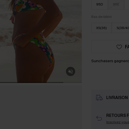
95D
95E
Bas de bikini
XS(36)
S(38/4
F
Sunchasers gagnero
LIVRAISON 
RETOURS F
Inscrivez-vou