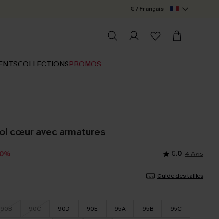
€ / Français
ENTS
COLLECTIONS
PROMOS
à col cœur avec armatures
5.0
4 Avis
10%
Guide des tailles
90B
90C
90D
90E
95A
95B
95C