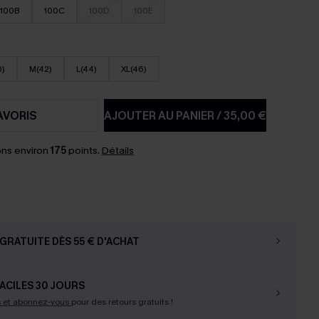
100B
100C
100D
100E
0)
M(42)
L(44)
XL(46)
AVORIS
AJOUTER AU PANIER
/
35,00 €
ns environ
175
points.
Détails
GRATUITE DÈS 55 € D'ACHAT
ACILES 30 JOURS
s et abonnez-vous
pour des retours gratuits !