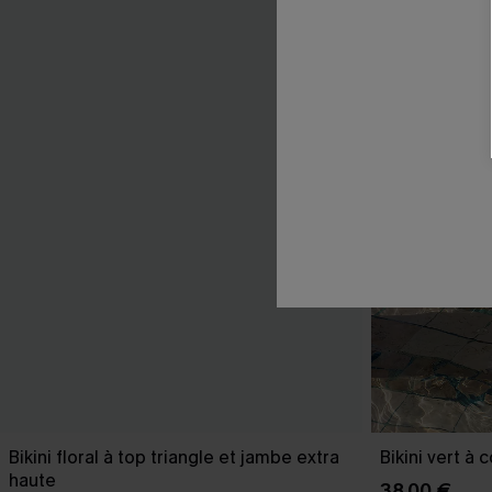
Bikini floral à top triangle et jambe extra
Bikini vert à 
haute
38,00 €