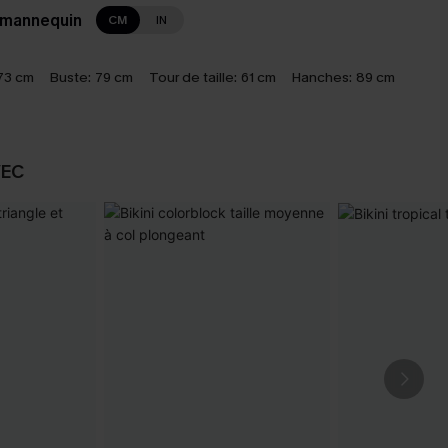
 mannequin
CM
IN
73 cm
Buste:
79 cm
Tour de taille:
61 cm
Hanches:
89 cm
VEC