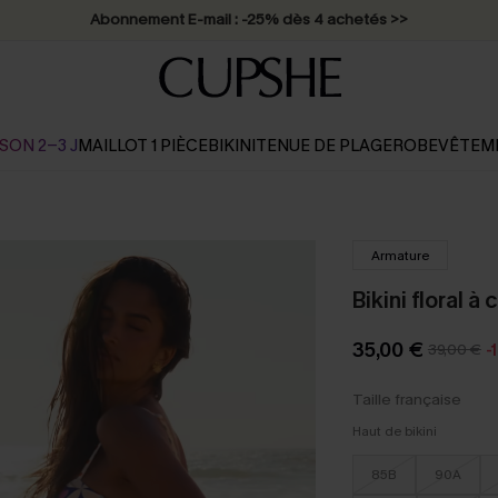
* Livraison éclair 2-3 jours ouvrés >>
SON 2-3 J
MAILLOT 1 PIÈCE
BIKINI
TENUE DE PLAGE
ROBE
VÊTEM
Armature
Bikini floral 
35,00 €
39,00 €
-
Taille française
Haut de bikini
85B
90A