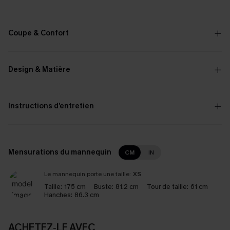
Coupe & Confort
Design & Matière
Instructions d’entretien
Mensurations du mannequin
CM
IN
Le mannequin porte une taille:
XS
Taille:
175 cm
Buste:
81.2 cm
Tour de taille:
61 cm
Hanches:
86.3 cm
ACHETEZ‑LE AVEC