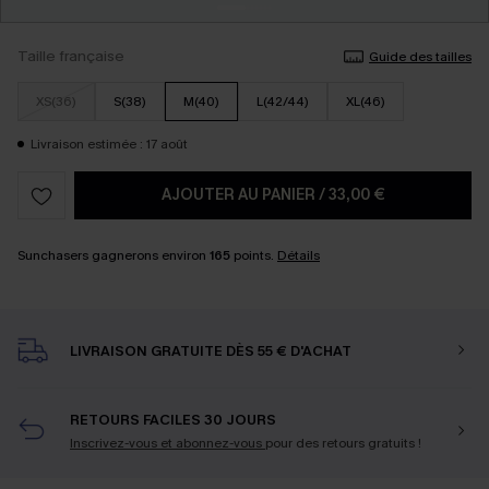
Taille française
Guide des tailles
XS(36)
S(38)
M(40)
L(42/44)
XL(46)
Livraison estimée : 17 août
AJOUTER AU PANIER
/
33,00 €
Sunchasers gagnerons environ
165
points.
Détails
LIVRAISON GRATUITE DÈS 55 € D'ACHAT
RETOURS FACILES 30 JOURS
Inscrivez-vous et abonnez-vous
pour des retours gratuits !