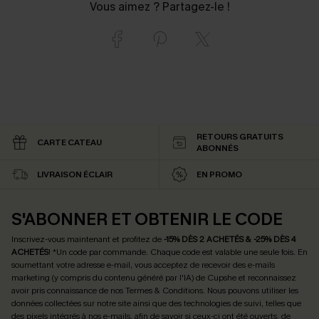
Vous aimez ? Partagez-le !
RETOURS GRATUITS
CARTE CATEAU
ABONNÉS
LIVRAISON ÉCLAIR
EN PROMO
S'ABONNER ET OBTENIR LE CODE
Inscrivez-vous maintenant et profitez de
-15% DÈS 2 ACHETÉS & -25% DÈS 4
ACHETÉS
! *Un code par commande. Chaque code est valable une seule fois.
En
soumettant votre adresse e-mail, vous acceptez de recevoir des e-mails
marketing (y compris du contenu généré par l'IA) de Cupshe et reconnaissez
avoir pris connaissance de nos
Termes & Conditions
. Nous pouvons utiliser les
données collectées sur notre site ainsi que des technologies de suivi, telles que
des pixels intégrés à nos e-mails, afin de savoir si ceux-ci ont été ouverts, de