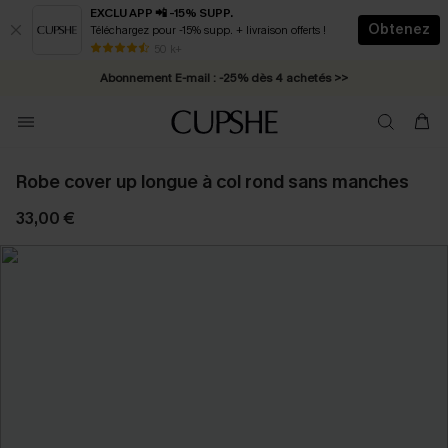
EXCLU APP 📲 -15% SUPP.
Obtenez
Téléchargez pour -15% supp. + livraison offerts !
* Livraison éclair 2-3 jours ouvrés >>
50 k+
Abonnement E-mail : -25% dès 4 achetés >>
Robe cover up longue à col rond sans manches
33,00 €