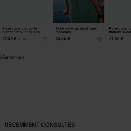
Robe cover up courte
Robe cover up tricot sans
Robe cover u
blanche moulante à col
manches
blanche à col 
droit
volants
27,00 €
33,00 €
27,00 €
32,00 €
SELECTION 2-3 J. OUVRÉS
BEST-SELLER
Vos favoris express
Nos pièces les plus aimées
DÉCOUVRIR
DÉCOUVRIR
RÉCEMMENT CONSULTÉS