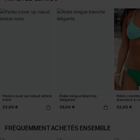
Paréo cover up nœud latéral
Robe longue blanche
Bikini colorbl
noire
élégante
standard à co
croisé
22,00 €
39,00 €
32,00 €
FRÉQUEMMENT ACHETÉS ENSEMBLE