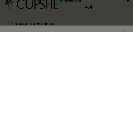
confidentialité
. Vous pouvez vous désabonner à tout moment.
4.4
S'ABONNER
TÉLÉCHARGEZ L’APP CUPSHE
SUIVEZ-NOUS
©2026 CUPSHE FRANCE
Voir nôtre
déclaration d'accessibilité
et notre
politique de confidentialité.
Gestion des cookies