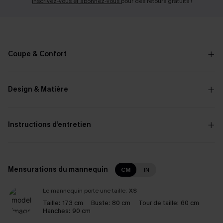
Inscrivez-vous et abonnez-vous
pour des retours gratuits !
Coupe & Confort
Design & Matière
Instructions d’entretien
Mensurations du mannequin
CM
IN
Le mannequin porte une taille:
XS
Taille:
173 cm
Buste:
80 cm
Tour de taille:
60 cm
Hanches:
90 cm