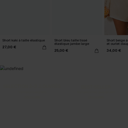
Short kaki à taille élastique
Short bleu taille tissé
Short beige 
élastique jambe large
et ourlet dau
27,00 €
25,00 €
34,00 €
SELECTION 2-3 J. OUVRÉS
BEST-SELLER
Vos favoris express
Nos pièces les plus aimées
DÉCOUVRIR
DÉCOUVRIR