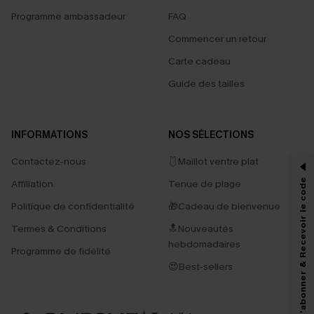
Programme ambassadeur
FAQ
Commencer un retour
Carte cadeau
Guide des tailles
PROFITEZ DE -15%
INFORMATIONS
NOS SÉLECTIONS
-15% dès 2 Achetés par E-mail
Contactez-nous
🩱Maillot ventre plat
*Un code par commande, valable une seule fois.
S'abonner & Recevoir le code
Affiliation
Tenue de plage
Politique de confidentialité
🎁Cadeau de bienvenue
Termes & Conditions
🔝Nouveautés
En soumettant votre adresse e-mail, vous acceptez de recevoir des e-mails
hebdomadaires
marketing (y compris du contenu généré par l'IA) de Cupshe et
Programme de fidélité
reconnaissez avoir pris connaissance de nos
Termes & Conditions
. Nous
😍Best-sellers
pouvons utiliser les données collectées sur notre site ainsi que des
technologies de suivi, telles que des pixels intégrés à nos e-mails, afin de
savoir si ceux-ci ont été ouverts, de mesurer votre engagement, de
personnaliser nos contenus et nos offres, et de vous recommander des
produits susceptibles de vous intéresser, conformément à notre
Politique de