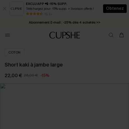
EXCLU APP 📲 -15% SUPP.
Obtenez
Téléchargez pour -15% supp. + livraison offerts !
* Livraison éclair 2-3 jours ouvrés >>
50 k+
Abonnement E-mail : -25% dès 4 achetés >>
COTON
Short kaki à jambe large
22,00 €
26,00 €
-15%