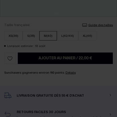
Taille française
Guide des tailles
XS(36)
S(38)
M(40)
L(42/44)
XL(46)
Livraison estimée : 18 août
AJOUTER AU PANIER
/
22,00 €
Sunchasers gagnerons environ
110
points.
Détails
LIVRAISON GRATUITE DÈS 55 € D'ACHAT
RETOURS FACILES 30 JOURS