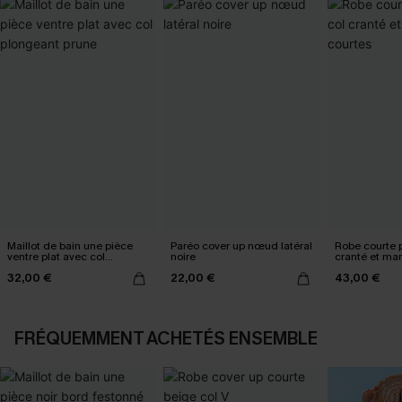
Maillot de bain une pièce
Paréo cover up nœud latéral
Robe courte p
ventre plat avec col
noire
cranté et ma
plongeant prune
32,00 €
22,00 €
43,00 €
FRÉQUEMMENT ACHETÉS ENSEMBLE