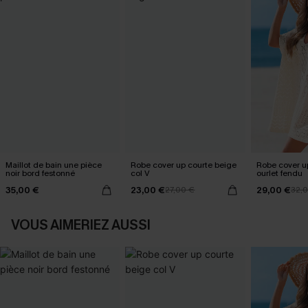
Maillot de bain une pièce
Robe cover up courte beige
Robe cover u
noir bord festonné
col V
ourlet fendu
35,00 €
23,00 €
29,00 €
27,00 €
32,
VOUS AIMERIEZ AUSSI