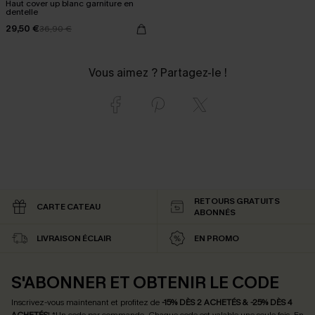
Haut cover up blanc garniture en
dentelle
29,50 €
36,90 €
Vous aimez ? Partagez-le !
RETOURS GRATUITS
CARTE CATEAU
ABONNÉS
LIVRAISON ÉCLAIR
EN PROMO
S'ABONNER ET OBTENIR LE CODE
Inscrivez-vous maintenant et profitez de
-15% DÈS 2 ACHETÉS & -25% DÈS 4
ACHETÉS
! *Un code par commande. Chaque code est valable une seule fois.
En