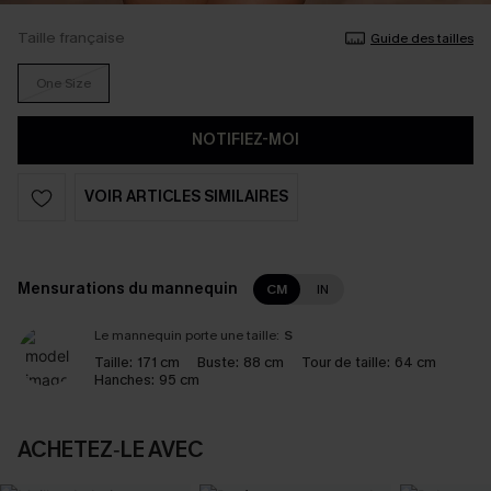
Taille française
Guide des tailles
One Size
NOTIFIEZ-MOI
VOIR ARTICLES SIMILAIRES
Mensurations du mannequin
CM
IN
Le mannequin porte une taille:
S
Taille:
171 cm
Buste:
88 cm
Tour de taille:
64 cm
Hanches:
95 cm
ACHETEZ‑LE AVEC