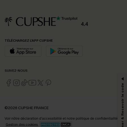
4.4
TÉLÉCHARGEZ L’APP CUPSHE
PROFITEZ DE -15%
SUIVEZ-NOUS
-15% dès 2 Achetés par E-mail
*Un code par commande, valable une seule fois.
S'abonner & Recevoir le code
En soumettant votre adresse e-mail, vous acceptez de recevoir des e-mails
©2026 CUPSHE FRANCE
marketing (y compris du contenu généré par l'IA) de Cupshe et
reconnaissez avoir pris connaissance de nos
Termes & Conditions
. Nous
Voir nôtre
déclaration d'accessibilité
et notre
politique de confidentialité.
pouvons utiliser les données collectées sur notre site ainsi que des
technologies de suivi, telles que des pixels intégrés à nos e-mails, afin de
Gestion des cookies