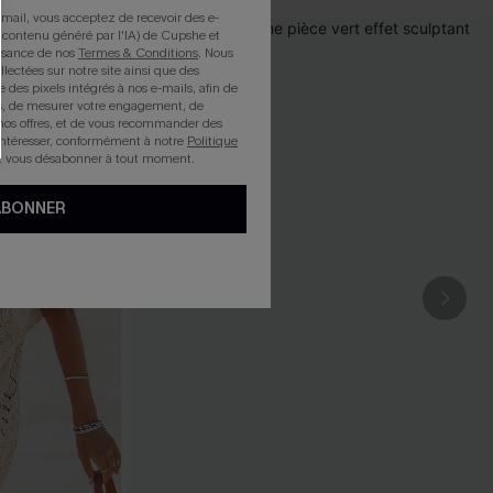
mail, vous acceptez de recevoir des e-
 contenu généré par l'IA) de Cupshe et
issance de nos
Termes & Conditions
. Nous
llectées sur notre site ainsi que des
e des pixels intégrés à nos e-mails, afin de
rts, de mesurer votre engagement, de
nos offres, et de vous recommander des
intéresser, conformément à notre
Politique
z vous désabonner à tout moment.
ABONNER