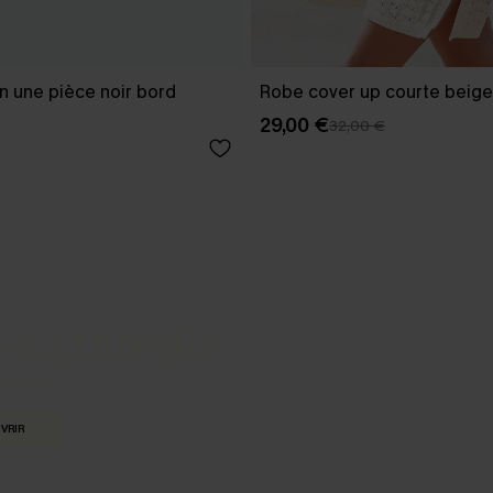
in une pièce noir bord
Robe cover up courte beige
29,00 €
32,00 €
-3 J. OUVRÉS
s express
VRIR