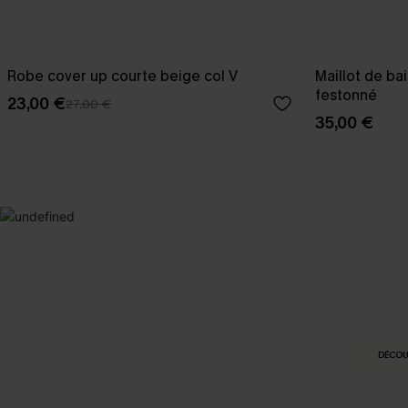
Robe cover up courte beige col V
Maillot de ba
festonné
23,00 €
27,00 €
35,00 €
SELECTION 2
Vos favori
DÉCOU