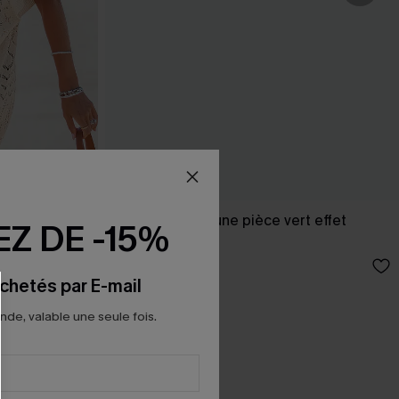
 ourlet fendu
Maillot de bain une pièce vert effet
Z DE -15%
sculptant
39,00 €
chetés par E-mail
e, valable une seule fois.