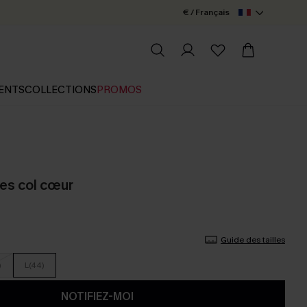
€ / Français
ENTS
COLLECTIONS
PROMOS
res col cœur
Guide des tailles
)
L(44)
NOTIFIEZ-MOI