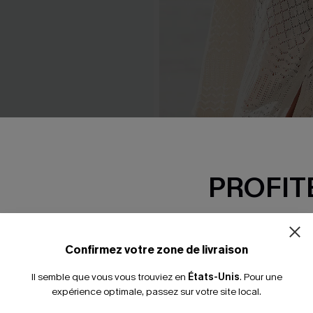
in une pièce noir bord
Robe cover up courte beige
PROFITE
29,00 €
32,00 €
-15% dès 2 A
*Un code par command
Confirmez votre zone de livraison
Il semble que vous vous trouviez en
États-Unis
.
Pour une
expérience optimale, passez sur votre site local.