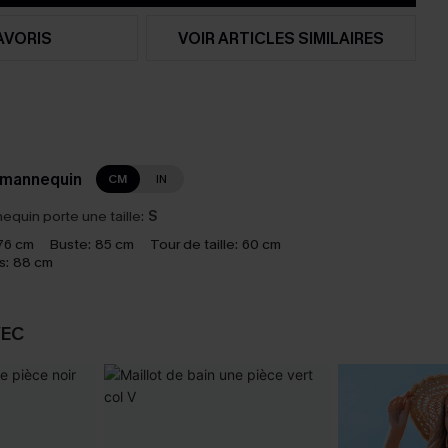
AVORIS
VOIR ARTICLES SIMILAIRES
 mannequin
CM
IN
equin porte une taille:
S
76 cm
Buste:
85 cm
Tour de taille:
60 cm
s:
88 cm
VEC