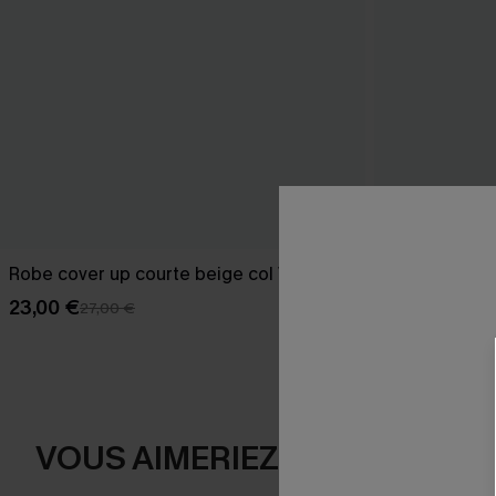
Robe cover up courte beige col V
Maillot de ba
festonné
23,00 €
27,00 €
35,00 €
VOUS AIMERIEZ AUSSI