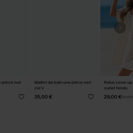
e pièce noir
Maillot de bain une pièce vert
Robe cover up
col V
ourlet fendu
35,00 €
29,00 €
32,00