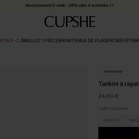
Abonnement E-mail : -25% dès 4 achetés >>
SON 2-3 J
MAILLOT 1 PIÈCE
BIKINI
TENUE DE PLAGE
ROBE
VÊTEM
Ventre plat
Tankini à rayu
24,90 €
Taille française
S(38/40)
M(42