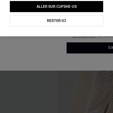
En soumettant votre adresse e-
ALLER SUR CUPSHE-US
mails marketing (y compris du
reconnaissez avoir pris conna
pouvons utiliser les données co
technologies de suivi, telles qu
RESTER ICI
savoir si ceux-ci ont été ouve
personnaliser nos contenus et 
produits susceptibles de vous 
de confidentialité
. Vous pouve
S'