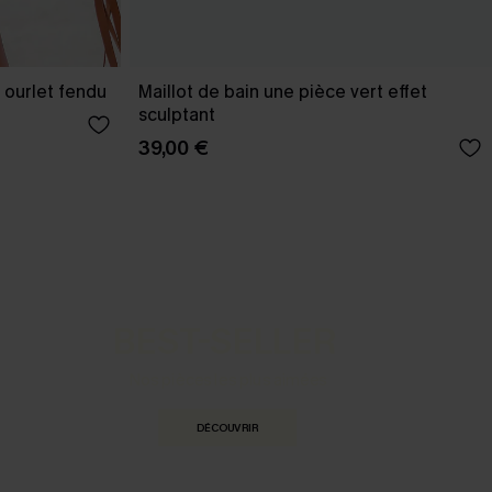
 ourlet fendu
Maillot de bain une pièce vert effet
sculptant
39,00 €
BEST-SELLER
Nos pièces les plus aimées
DÉCOUVRIR