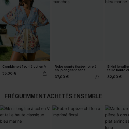
Combishort fleuri à col en V
Robe courte tissée noire à
Bikini longlin
col plongeant sans
taille haute 
35,00 €
manches
marine
37,00 €
32,00 €
FRÉQUEMMENT ACHETÉS ENSEMBLE