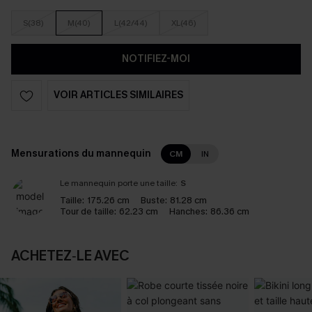
S(38)
M(40)
L(42/44)
XL(46)
NOTIFIEZ-MOI
VOIR ARTICLES SIMILAIRES
Mensurations du mannequin
CM
IN
Le mannequin porte une taille:
S
Taille:
175.26 cm
Buste:
81.28 cm
Tour de taille:
62.23 cm
Hanches:
86.36 cm
ACHETEZ‑LE AVEC