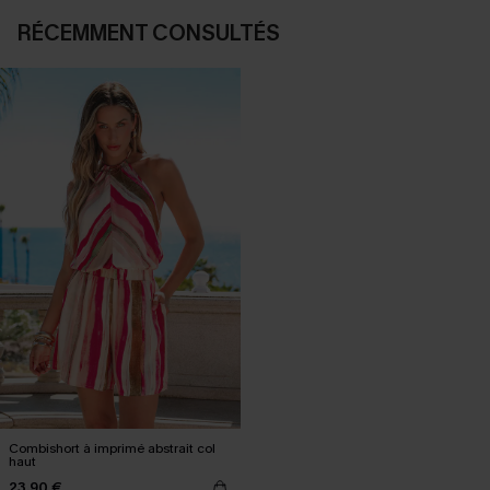
RÉCEMMENT CONSULTÉS
Combishort à imprimé abstrait col
haut
23,90 €