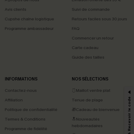
Avis clients
Suivi de commande
Cupshe chaîne logistique
Retours faciles sous 30 jours
Programme ambassadeur
FAQ
Commencer un retour
Carte cadeau
Guide des tailles
PROFITEZ DE -15%
INFORMATIONS
NOS SÉLECTIONS
-15% dès 2 Achetés par E-mail
Contactez-nous
🩱Maillot ventre plat
*Un code par commande, valable une seule fois.
S'abonner & Recevoir le code
Affiliation
Tenue de plage
Politique de confidentialité
🎁Cadeau de bienvenue
Termes & Conditions
🔝Nouveautés
En soumettant votre adresse e-mail, vous acceptez de recevoir des e-mails
marketing (y compris du contenu généré par l'IA) de Cupshe et
hebdomadaires
Programme de fidélité
reconnaissez avoir pris connaissance de nos
Termes & Conditions
. Nous