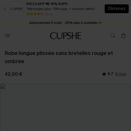
EXCLU APP 📲 -15% SUPP.
Obtenez
Téléchargez pour -15% supp. + livraison offerts !
* Livraison éclair 2-3 jours ouvrés >>
50 k+
Abonnement E-mail : -25% dès 4 achetés >>
Robe longue plissée sans bretelles rouge et
ombrée
42,00 €
4.7
8 Avis