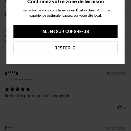
8 AVIS
Confirmez votre zone de livraison
Il semble que vous vous trouviez en
États-Unis
.
Pour une
r****
21/03/2025
expérience optimale, passez sur votre site local.
La taille achetée:
M
ALLER SUR CUPSHE-US
Excellente qualité et rend exactement comme sur la photo, sera
parfaite pour un mariage! je suis ravie de mon achat!
RESTER ICI
3
s****e
19/06/2025
La taille achetée:
L
fidèle à la photo qualité incroyable
0
l****
28/05/2025