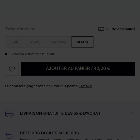
Taille française
Guide des tailles
S(38)
M(40)
L(42/44)
XL(46)
Livraison estimée : 19 août
AJOUTER AU PANIER
/
42,00 €
Sunchasers gagnerons environ
210
points.
Détails
LIVRAISON GRATUITE DÈS 55 € D'ACHAT
RETOURS FACILES 30 JOURS
Inscrivez-vous et abonnez-vous
pour des retours gratuits !