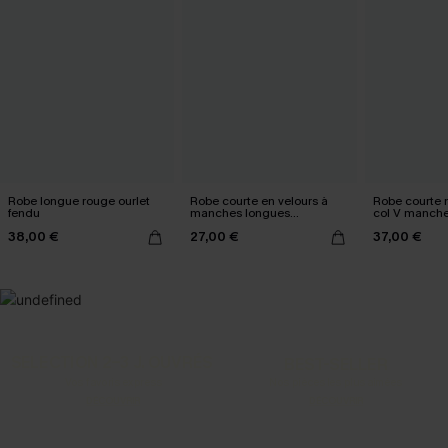
Robe longue rouge ourlet
Robe courte en velours à
Robe courte n
fendu
manches longues
col V manche
bouffantes rouge
38,00 €
27,00 €
37,00 €
SELECTION 2-3 J. OUVRÉS
BEST-SELLER
Vos favoris express
Nos pièces les plus aimées
DÉCOUVRIR
DÉCOUVRIR