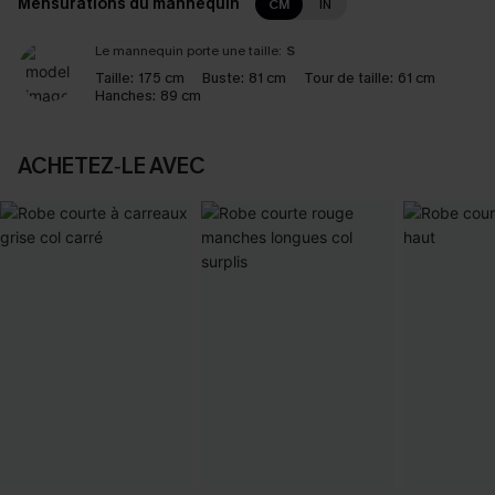
Mensurations du mannequin
CM
IN
Le mannequin porte une taille:
S
Taille:
175 cm
Buste:
81 cm
Tour de taille:
61 cm
Hanches:
89 cm
ACHETEZ‑LE AVEC