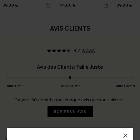
39,00 €
44,00 €
39,00 €
AVIS CLIENTS
4.7
8 AVIS
Avis des Clients:
Taille Juste
Taille Petit
Taille Juste
Taille Grand
Gagnez 30+ points pour chaque avis que vous laissez !
ÉCRIRE UN AVIS