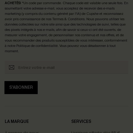
ACHETÉS
! *Un code par commande. Chaque code est valable une seule fois.
En
soumettant votre adresse e-mail, vous acceptez de recevoir des e-mails
marketing (y compris du contenu généré par l'IA) de Cupshe et reconnaissez
avoir pris connaissance de nos
Termes & Conditions
. Nous pouvons utiliser les
données collectées sur notre site ainsi que des technologies de suivi, telles que
des pixels intégrés à nos e-mails, afin de savoir si ceux-ci ont été ouverts, de
mesurer votre engagement, de personnaliser nos contenus et nos offres, et de
vous recommander des produits susceptibles de vous intéresser, conformément
à notre
Politique de confidentialité
. Vous pouvez vous désabonner à tout
moment.
S'ABONNER
LA MARQUE
SERVICES
À propos de nous
Livraison offerte dès 55 €