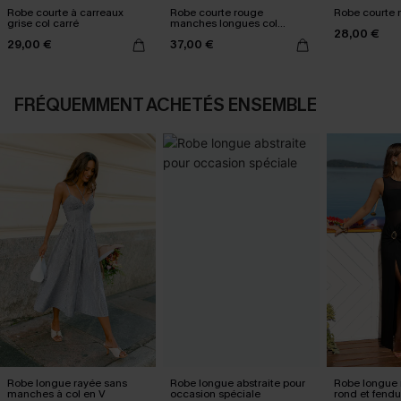
Robe courte à carreaux
Robe courte rouge
Robe courte n
grise col carré
manches longues col
28,00 €
surplis
29,00 €
37,00 €
FRÉQUEMMENT ACHETÉS ENSEMBLE
Robe longue rayée sans
Robe longue abstraite pour
Robe longue n
manches à col en V
occasion spéciale
rond et fendu