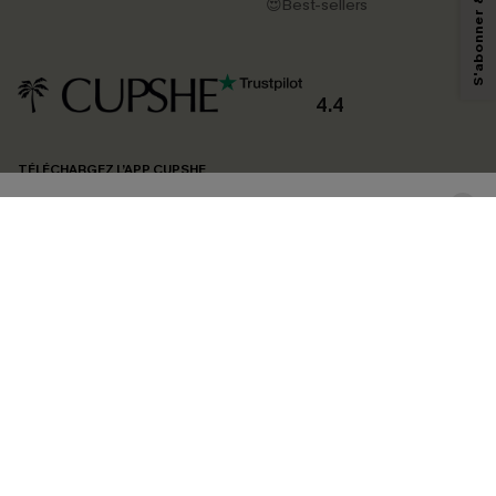
pouvons utiliser les données collectées sur notre site ainsi que des
😍Best-sellers
technologies de suivi, telles que des pixels intégrés à nos e-mails, afin de
savoir si ceux-ci ont été ouverts, de mesurer votre engagement, de
personnaliser nos contenus et nos offres, et de vous recommander des
produits susceptibles de vous intéresser, conformément à notre
Politique de
confidentialité
. Vous pouvez vous désabonner à tout moment.
4.4
S'ABONNER
TÉLÉCHARGEZ L’APP CUPSHE
SUIVEZ-NOUS
©2026 CUPSHE FRANCE
Voir nôtre
déclaration d'accessibilité
et notre
politique de confidentialité.