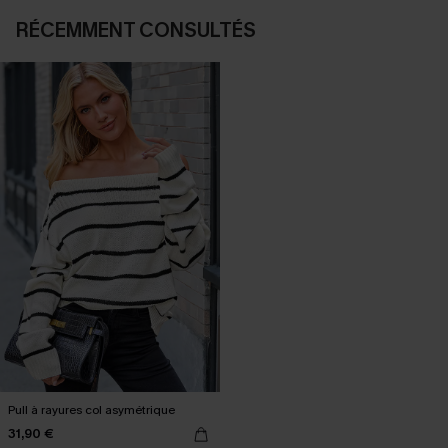
RÉCEMMENT CONSULTÉS
Pull à rayures col asymétrique
31,90 €