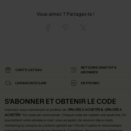
Vous aimez ? Partagez-le !
RETOURS GRATUITS
CARTE CATEAU
ABONNÉS
LIVRAISON ÉCLAIR
EN PROMO
S'ABONNER ET OBTENIR LE CODE
Inscrivez-vous maintenant et profitez de
-15% DÈS 2 ACHETÉS & -25% DÈS 4
ACHETÉS
! *Un code par commande. Chaque code est valable une seule fois.
En
soumettant votre adresse e-mail, vous acceptez de recevoir des e-mails
marketing (y compris du contenu généré par l'IA) de Cupshe et reconnaissez
avoir pris connaissance de nos
Termes & Conditions
. Nous pouvons utiliser les