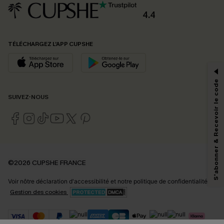
4.4
PROFITEZ DE -15%
TÉLÉCHARGEZ L’APP CUPSHE
-15% dès 2 Achetés par E-mail
*Un code par commande, valable une seule fois.
S'abonner & Recevoir le code
SUIVEZ-NOUS
En soumettant votre adresse e-mail, vous acceptez de recevoir des e-mails
marketing (y compris du contenu généré par l'IA) de Cupshe et
reconnaissez avoir pris connaissance de nos
Termes & Conditions
. Nous
pouvons utiliser les données collectées sur notre site ainsi que des
technologies de suivi, telles que des pixels intégrés à nos e-mails, afin de
savoir si ceux-ci ont été ouverts, de mesurer votre engagement, de
©2026 CUPSHE FRANCE
personnaliser nos contenus et nos offres, et de vous recommander des
produits susceptibles de vous intéresser, conformément à notre
Politique de
Voir nôtre
déclaration d'accessibilité
et notre
politique de confidentialité.
confidentialité
. Vous pouvez vous désabonner à tout moment.
Gestion des cookies
S'ABONNER