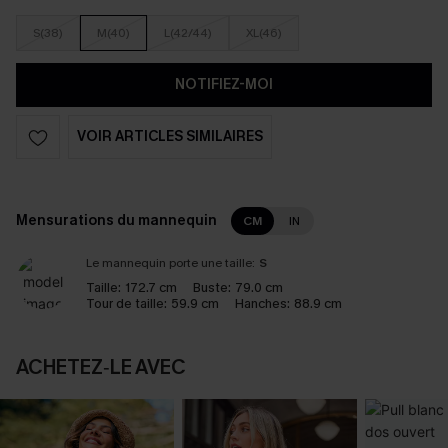
S(38)
M(40)
L(42/44)
XL(46)
NOTIFIEZ-MOI
VOIR ARTICLES SIMILAIRES
Mensurations du mannequin
CM
IN
Le mannequin porte une taille:
S
Taille:
172.7 cm
Buste:
79.0 cm
Tour de taille:
59.9 cm
Hanches:
88.9 cm
ACHETEZ‑LE AVEC