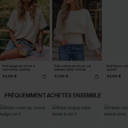
Pull beige en tricot à
Pull crème en tricot col
Pull blanc col
manches courtes
bateau taille cintrée
ouvert
34,00 €
37,00 €
43,00 €
FRÉQUEMMENT ACHETÉS ENSEMBLE