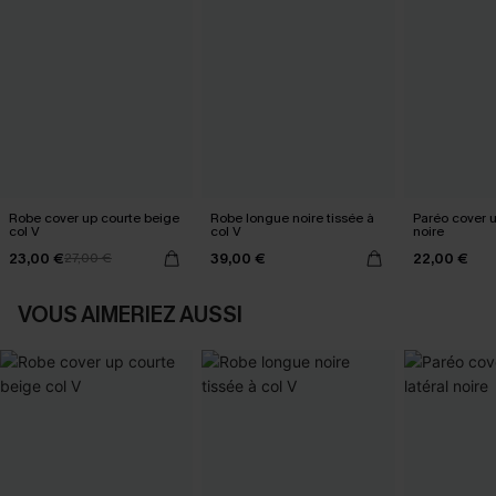
Robe cover up courte beige
Robe longue noire tissée à
Paréo cover 
col V
col V
noire
23,00 €
39,00 €
22,00 €
27,00 €
VOUS AIMERIEZ AUSSI