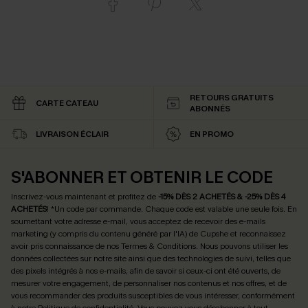
RETOURS GRATUITS
CARTE CATEAU
ABONNÉS
LIVRAISON ÉCLAIR
EN PROMO
S'ABONNER ET OBTENIR LE CODE
Inscrivez-vous maintenant et profitez de
-15% DÈS 2 ACHETÉS & -25% DÈS 4
ACHETÉS
! *Un code par commande. Chaque code est valable une seule fois.
En
soumettant votre adresse e-mail, vous acceptez de recevoir des e-mails
marketing (y compris du contenu généré par l'IA) de Cupshe et reconnaissez
avoir pris connaissance de nos
Termes & Conditions
. Nous pouvons utiliser les
données collectées sur notre site ainsi que des technologies de suivi, telles que
des pixels intégrés à nos e-mails, afin de savoir si ceux-ci ont été ouverts, de
mesurer votre engagement, de personnaliser nos contenus et nos offres, et de
vous recommander des produits susceptibles de vous intéresser, conformément
à notre
Politique de confidentialité
. Vous pouvez vous désabonner à tout