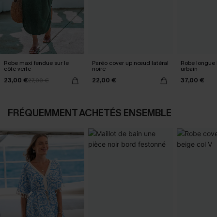
Robe maxi fendue sur le
Paréo cover up nœud latéral
Robe longue 
côté verte
noire
urbain
23,00 €
22,00 €
37,00 €
27,00 €
FRÉQUEMMENT ACHETÉS ENSEMBLE