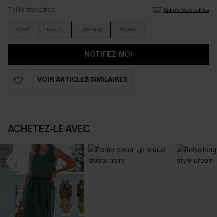
Taille française
Guide des tailles
S(38)
M(40)
L(42/44)
XL(46)
NOTIFIEZ-MOI
VOIR ARTICLES SIMILAIRES
ACHETEZ‑LE AVEC