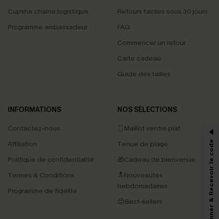
Cupshe chaîne logistique
Retours faciles sous 30 jours
Programme ambassadeur
FAQ
Commencer un retour
Carte cadeau
Guide des tailles
PROFITEZ DE -15%
INFORMATIONS
NOS SÉLECTIONS
-15% dès 2 Achetés par E-mail
Contactez-nous
🩱Maillot ventre plat
*Un code par commande, valable une seule fois.
S'abonner & Recevoir le code
Affiliation
Tenue de plage
Politique de confidentialité
🎁Cadeau de bienvenue
Termes & Conditions
🔝Nouveautés
En soumettant votre adresse e-mail, vous acceptez de recevoir des e-mails
hebdomadaires
marketing (y compris du contenu généré par l'IA) de Cupshe et
Programme de fidélité
reconnaissez avoir pris connaissance de nos
Termes & Conditions
. Nous
😍Best-sellers
pouvons utiliser les données collectées sur notre site ainsi que des
technologies de suivi, telles que des pixels intégrés à nos e-mails, afin de
savoir si ceux-ci ont été ouverts, de mesurer votre engagement, de