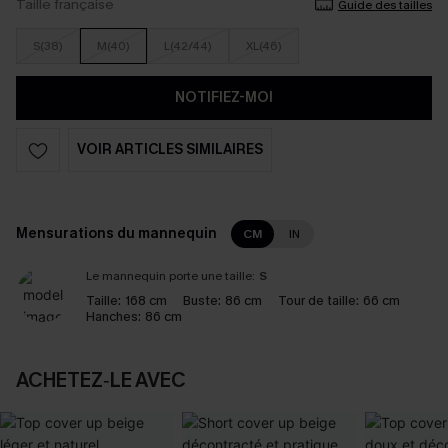
Taille française
Guide des tailles
S(38)
M(40)
L(42/44)
XL(46)
NOTIFIEZ-MOI
VOIR ARTICLES SIMILAIRES
Mensurations du mannequin
CM
IN
Le mannequin porte une taille:
S
Taille:
168 cm
Buste:
86 cm
Tour de taille:
66 cm
Hanches:
86 cm
ACHETEZ‑LE AVEC