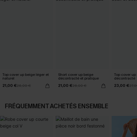
Top cover up beige léger et
Short cover up beige
Top cover up
naturel
décontracté et pratique
décontracté
21,00 €
21,00 €
23,00 €
26,00 €
26,00 €
27,0
FRÉQUEMMENT ACHETÉS ENSEMBLE