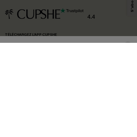
personnaliser nos contenus et nos offres, et de vous recommander des
produits susceptibles de vous intéresser, conformément à notre
Politique de
confidentialité
. Vous pouvez vous désabonner à tout moment.
4.4
S'ABONNER
TÉLÉCHARGEZ L’APP CUPSHE
SUIVEZ-NOUS
©2026 CUPSHE FRANCE
Voir nôtre
déclaration d'accessibilité
et notre
politique de confidentialité.
Gestion des cookies