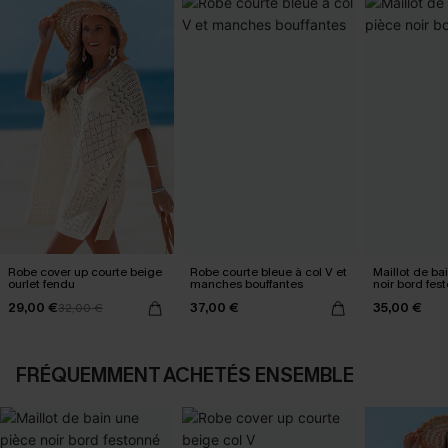
Robe cover up courte beige
Robe courte bleue à col V et
Maillot de ba
ourlet fendu
manches bouffantes
noir bord fes
29,00 €
37,00 €
35,00 €
32,00 €
FRÉQUEMMENT ACHETÉS ENSEMBLE