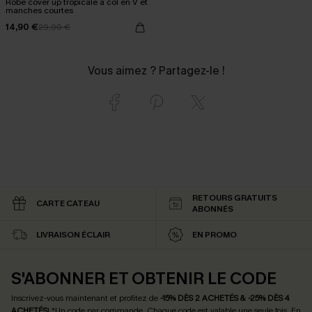
Robe cover up tropicale à col en V et
manches courtes
14,90 €
29,90 €
Vous aimez ? Partagez-le !
RETOURS GRATUITS
CARTE CATEAU
ABONNÉS
LIVRAISON ÉCLAIR
EN PROMO
S'ABONNER ET OBTENIR LE CODE
Inscrivez-vous maintenant et profitez de
-15% DÈS 2 ACHETÉS & -25% DÈS 4
ACHETÉS
! *Un code par commande. Chaque code est valable une seule fois.
En