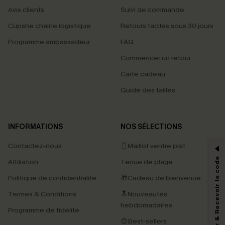
Avis clients
Suivi de commande
Cupshe chaîne logistique
Retours faciles sous 30 jours
Programme ambassadeur
FAQ
Commencer un retour
Carte cadeau
Guide des tailles
PROFITEZ DE -15%
INFORMATIONS
NOS SÉLECTIONS
-15% dès 2 Achetés par E-mail
Contactez-nous
🩱Maillot ventre plat
*Un code par commande, valable une seule fois.
S'abonner & Recevoir le code
Affiliation
Tenue de plage
Politique de confidentialité
🎁Cadeau de bienvenue
Termes & Conditions
🔝Nouveautés
En soumettant votre adresse e-mail, vous acceptez de recevoir des e-mails
marketing (y compris du contenu généré par l'IA) de Cupshe et
hebdomadaires
Programme de fidélité
reconnaissez avoir pris connaissance de nos
Termes & Conditions
. Nous
pouvons utiliser les données collectées sur notre site ainsi que des
😍Best-sellers