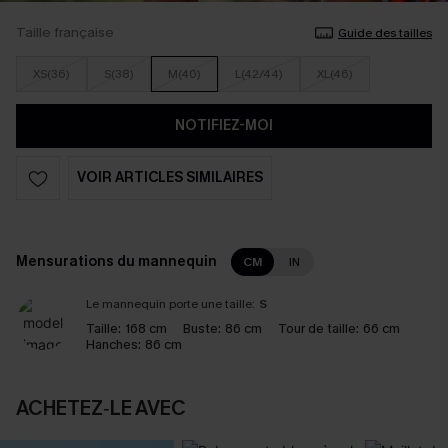
Taille française
Guide des tailles
XS(36)
S(38)
M(40)
L(42/44)
XL(46)
NOTIFIEZ-MOI
VOIR ARTICLES SIMILAIRES
Mensurations du mannequin
CM
IN
Le mannequin porte une taille:
S
Taille:
168 cm
Buste:
86 cm
Tour de taille:
66 cm
Hanches:
86 cm
ACHETEZ‑LE AVEC