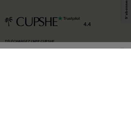
technologies de suivi, telles que des pixels intégrés à nos e-mails, afin de
savoir si ceux-ci ont été ouverts, de mesurer votre engagement, de
personnaliser nos contenus et nos offres, et de vous recommander des
produits susceptibles de vous intéresser, conformément à notre
Politique de
confidentialité
. Vous pouvez vous désabonner à tout moment.
4.4
S'ABONNER
TÉLÉCHARGEZ L’APP CUPSHE
SUIVEZ-NOUS
©2026 CUPSHE FRANCE
Voir nôtre
déclaration d'accessibilité
et notre
politique de confidentialité.
Gestion des cookies