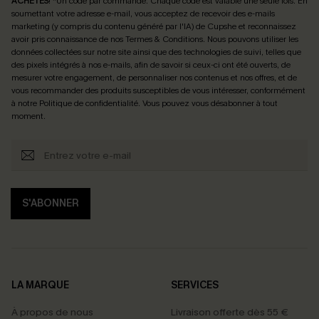
ACHETÉS
! *Un code par commande. Chaque code est valable une seule fois.
En
soumettant votre adresse e-mail, vous acceptez de recevoir des e-mails
marketing (y compris du contenu généré par l'IA) de Cupshe et reconnaissez
avoir pris connaissance de nos
Termes & Conditions
. Nous pouvons utiliser les
données collectées sur notre site ainsi que des technologies de suivi, telles que
des pixels intégrés à nos e-mails, afin de savoir si ceux-ci ont été ouverts, de
mesurer votre engagement, de personnaliser nos contenus et nos offres, et de
vous recommander des produits susceptibles de vous intéresser, conformément
à notre
Politique de confidentialité
. Vous pouvez vous désabonner à tout
moment.
S'ABONNER
LA MARQUE
SERVICES
À propos de nous
Livraison offerte dès 55 €