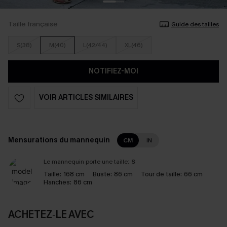
Taille française
Guide des tailles
S(38)
M(40)
L(42/44)
XL(46)
NOTIFIEZ-MOI
VOIR ARTICLES SIMILAIRES
Mensurations du mannequin
CM
IN
Le mannequin porte une taille:
S
Taille:
168 cm
Buste:
86 cm
Tour de taille:
66 cm
Hanches:
86 cm
ACHETEZ‑LE AVEC