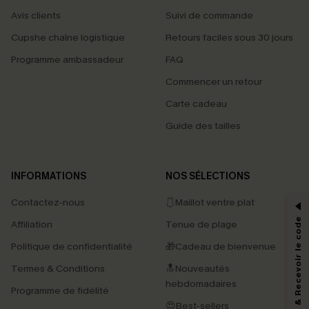
Avis clients
Suivi de commande
Cupshe chaîne logistique
Retours faciles sous 30 jours
Programme ambassadeur
FAQ
Commencer un retour
Carte cadeau
Guide des tailles
PROFITEZ DE -15%
INFORMATIONS
NOS SÉLECTIONS
-15% dès 2 Achetés par E-mail
Contactez-nous
🩱Maillot ventre plat
*Un code par commande, valable une seule fois.
S'abonner & Recevoir le code
Affiliation
Tenue de plage
Politique de confidentialité
🎁Cadeau de bienvenue
Termes & Conditions
🔝Nouveautés
En soumettant votre adresse e-mail, vous acceptez de recevoir des e-mails
marketing (y compris du contenu généré par l'IA) de Cupshe et
hebdomadaires
Programme de fidélité
reconnaissez avoir pris connaissance de nos
Termes & Conditions
. Nous
pouvons utiliser les données collectées sur notre site ainsi que des
😍Best-sellers