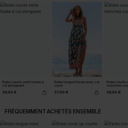
Robe courte verte tissée à
Robe longue florale avec col
Robe courte v
col plongeant
carré
manches cou
39,00 €
37,00 €
29,00 €
FRÉQUEMMENT ACHETÉS ENSEMBLE