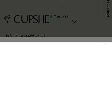
technologies de suivi, telles que des pixels intégrés à nos e-mails, afin de
savoir si ceux-ci ont été ouverts, de mesurer votre engagement, de
personnaliser nos contenus et nos offres, et de vous recommander des
produits susceptibles de vous intéresser, conformément à notre
Politique de
confidentialité
. Vous pouvez vous désabonner à tout moment.
4.4
S'ABONNER
TÉLÉCHARGEZ L’APP CUPSHE
SUIVEZ-NOUS
©2026 CUPSHE FRANCE
Voir nôtre
déclaration d'accessibilité
et notre
politique de confidentialité.
Gestion des cookies