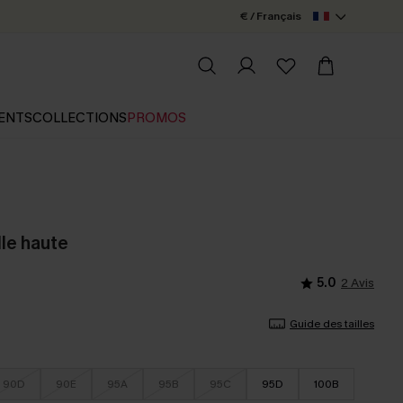
€ / Français
ENTS
COLLECTIONS
PROMOS
ille haute
5.0
2 Avis
Guide des tailles
90D
90E
95A
95B
95C
95D
100B