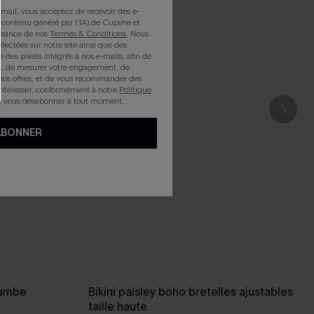
mail, vous acceptez de recevoir des e-
 contenu généré par l'IA) de Cupshe et
issance de nos
Termes & Conditions
. Nous
llectées sur notre site ainsi que des
e des pixels intégrés à nos e-mails, afin de
rts, de mesurer votre engagement, de
nos offres, et de vous recommander des
intéresser, conformément à notre
Politique
z vous désabonner à tout moment.
ABONNER
 jambe
Bikini paisley boho bretelles ajustables
taille haute