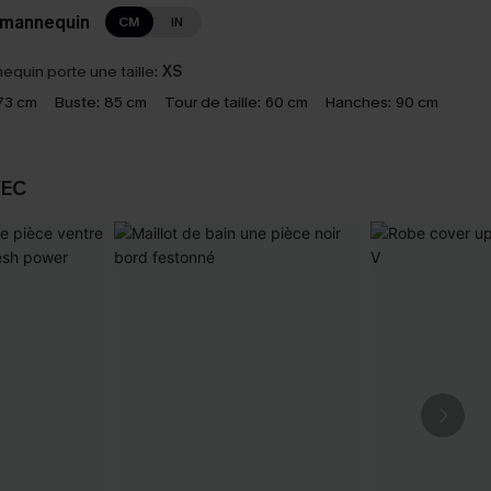
 mannequin
CM
IN
equin porte une taille:
XS
73 cm
Buste:
85 cm
Tour de taille:
60 cm
Hanches:
90 cm
VEC