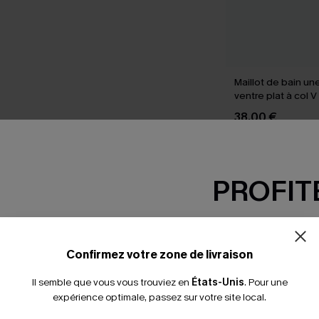
Maillot de bain un
ventre plat à col 
power
38,00 €
PROFITE
SEMBLE
-15% dès 2 A
*Un code par command
Confirmez votre zone de livraison
Il semble que vous vous trouviez en
États-Unis
.
Pour une
expérience optimale, passez sur votre site local.