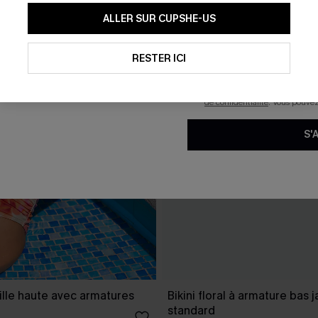
En soumettant votre adresse e-
ALLER SUR CUPSHE-US
mails marketing (y compris du
reconnaissez avoir pris conna
pouvons utiliser les données co
technologies de suivi, telles qu
RESTER ICI
savoir si ceux-ci ont été ouve
personnaliser nos contenus et 
produits susceptibles de vous 
de confidentialité
. Vous pouve
S'
taille haute avec armatures
Bikini floral à armature bas
standard