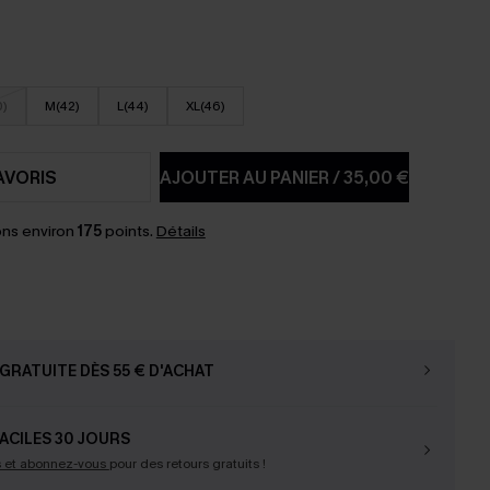
0)
M(42)
L(44)
XL(46)
AVORIS
AJOUTER AU PANIER
/
35,00 €
ns environ
175
points.
Détails
GRATUITE DÈS 55 € D'ACHAT
ACILES 30 JOURS
s et abonnez-vous
pour des retours gratuits !