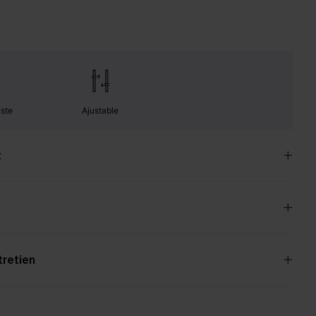
uste
Ajustable
t
tretien