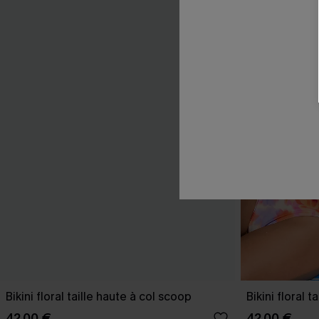
Bikini floral taille haute à col scoop
Bikini floral 
42,00 €
42,00 €