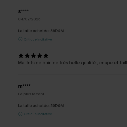
s****
04/07/2026
La taille achetée:
36D&M
Critique Incitative
Maillots de bain de très belle qualité , coupe et 
m****
Le plus récent
La taille achetée:
36D&M
Critique Incitative