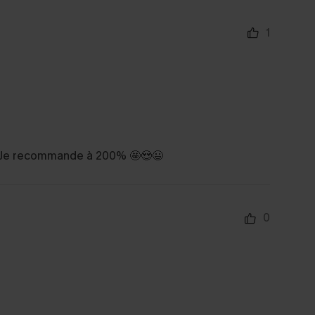
1
t . Je recommande à 200% 🤩😍😃
0