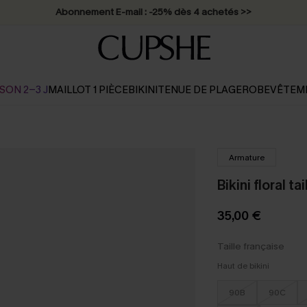
Abonnement E-mail : -25% dès 4 achetés >>
SON 2-3 J
MAILLOT 1 PIÈCE
BIKINI
TENUE DE PLAGE
ROBE
VÊTEM
Armature
Bikini floral ta
35,00 €
Taille française
Haut de bikini
90B
90C