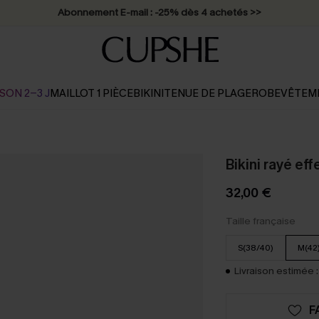
Abonnement E-mail : -25% dès 4 achetés >>
SON 2-3 J
MAILLOT 1 PIÈCE
BIKINI
TENUE DE PLAGE
ROBE
VÊTEM
Bikini rayé eff
32,00 €
Taille française
S(38/40)
M(42
Livraison estimée :
F