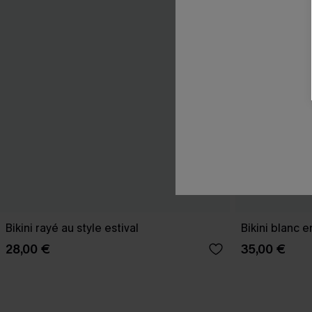
Bikini rayé au style estival
Bikini blanc e
28,00 €
35,00 €