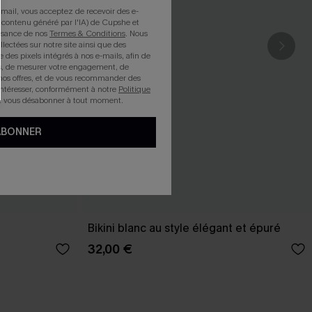
mail, vous acceptez de recevoir des e-
 contenu généré par l'IA) de Cupshe et
issance de nos
Termes & Conditions
. Nous
llectées sur notre site ainsi que des
e des pixels intégrés à nos e-mails, afin de
rts, de mesurer votre engagement, de
nos offres, et de vous recommander des
intéresser, conformément à notre
Politique
z vous désabonner à tout moment.
ABONNER
Bikini blanc au style élégant et épuré
32,00 €