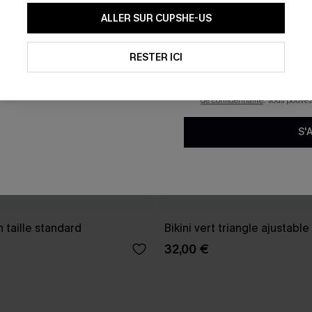
En soumettant votre adresse e-
ALLER SUR CUPSHE-US
mails marketing (y compris du
reconnaissez avoir pris conna
pouvons utiliser les données co
technologies de suivi, telles qu
RESTER ICI
savoir si ceux-ci ont été ouve
personnaliser nos contenus et 
produits susceptibles de vous 
de confidentialité
. Vous pouve
S'
n taille standard
Bikini vert triangle ajustable
32,00 €