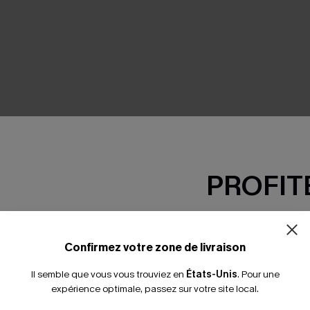
SEMBLE
PROFITE
-15% dès 2 A
*Un code par command
Confirmez votre zone de livraison
Il semble que vous vous trouviez en
États-Unis
.
Pour une
expérience optimale, passez sur votre site local.