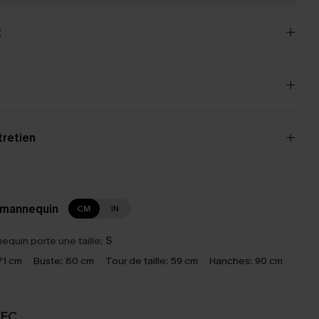
t
tretien
 mannequin
CM
IN
equin porte une taille:
S
71 cm
Buste:
80 cm
Tour de taille:
59 cm
Hanches:
90 cm
VEC