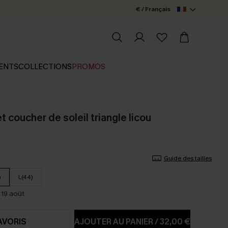
€ / Français
ENTS
COLLECTIONS
PROMOS
et coucher de soleil triangle licou
Guide des tailles
)
L(44)
 19 août
AVORIS
AJOUTER AU PANIER
/
32,00 €