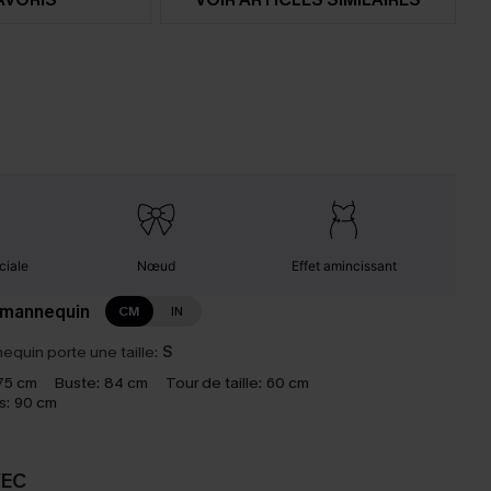
ciale
Nœud
Effet amincissant
 mannequin
CM
IN
equin porte une taille:
S
75 cm
Buste:
84 cm
Tour de taille:
60 cm
s:
90 cm
VEC