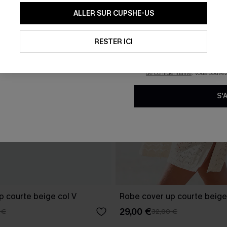
En soumettant votre adresse e-
ALLER SUR CUPSHE-US
mails marketing (y compris du
reconnaissez avoir pris conna
pouvons utiliser les données co
technologies de suivi, telles qu
RESTER ICI
savoir si ceux-ci ont été ouve
personnaliser nos contenus et 
produits susceptibles de vous 
de confidentialité
. Vous pouve
S'
p courte beige col V
Robe cover up courte beige
29,00 €
 €
32,00 €