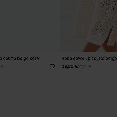
p courte beige col V
Robe cover up courte beige
29,00 €
 €
32,00 €