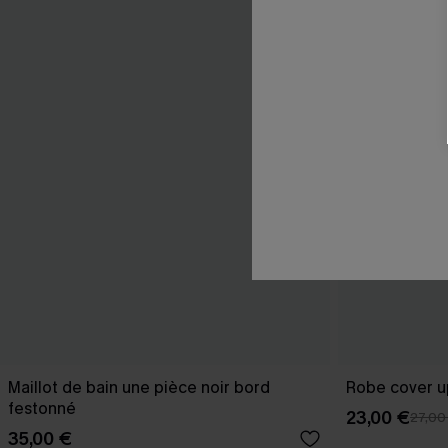
Maillot de bain une pièce noir bord
Robe cover u
festonné
23,00 €
27,00
35,00 €