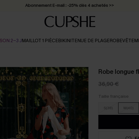
* Livraison éclair 2-3 jours ouvrés >>
SON 2-3 J
MAILLOT 1 PIÈCE
BIKINI
TENUE DE PLAGE
ROBE
VÊTEM
Robe longue f
36,90 €
Taille française
S(38)
M(40)
F