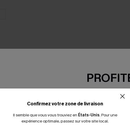
PROFITE
SEMBLE
-15% dès 2 A
*Un code par command
Confirmez votre zone de livraison
Il semble que vous vous trouviez en
États-Unis
.
Pour une
expérience optimale, passez sur votre site local.