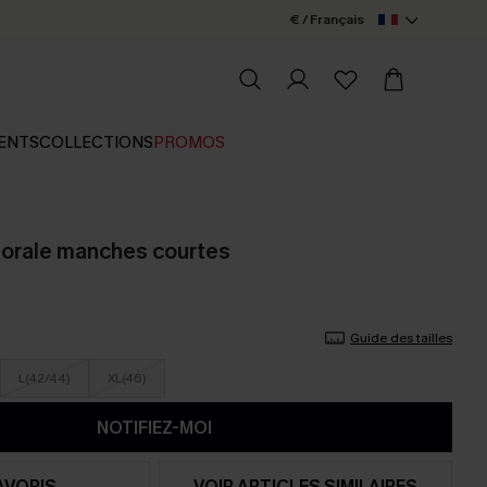
€ / Français
ENTS
COLLECTIONS
PROMOS
lorale manches courtes
Guide des tailles
L(42/44)
XL(46)
NOTIFIEZ-MOI
AVORIS
VOIR ARTICLES SIMILAIRES