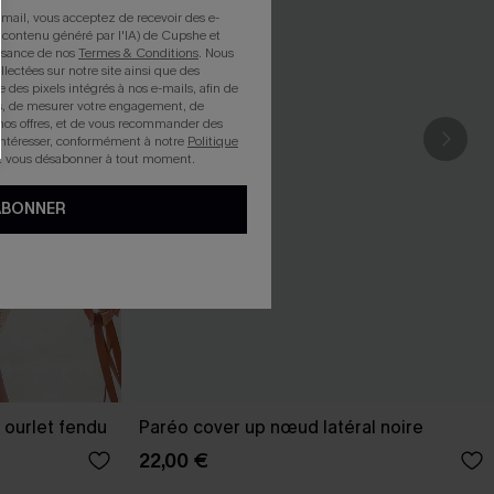
mail, vous acceptez de recevoir des e-
 contenu généré par l'IA) de Cupshe et
issance de nos
Termes & Conditions
. Nous
llectées sur notre site ainsi que des
e des pixels intégrés à nos e-mails, afin de
rts, de mesurer votre engagement, de
nos offres, et de vous recommander des
intéresser, conformément à notre
Politique
z vous désabonner à tout moment.
ABONNER
 ourlet fendu
Paréo cover up nœud latéral noire
22,00 €