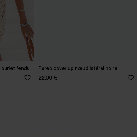
 ourlet fendu
Paréo cover up nœud latéral noire
22,00 €