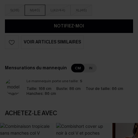
S(38)
M(40)
L(42/44)
XL(46)
NOTIFIEZ-MOI
VOIR ARTICLES SIMILAIRES
Mensurations du mannequin
CM
IN
Le mannequin porte une taille:
S
Taille:
168 cm
Buste:
86 cm
Tour de taille:
66 cm
Hanches:
86 cm
ACHETEZ‑LE AVEC