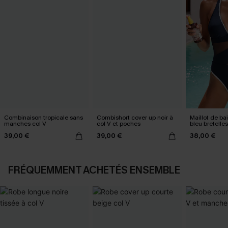
Combinaison tropicale sans
Combishort cover up noir à
Maillot de ba
manches col V
col V et poches
bleu bretelle
39,00 €
39,00 €
38,00 €
FRÉQUEMMENT ACHETÉS ENSEMBLE