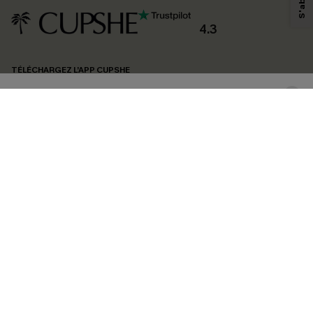
produits susceptibles de vous intéresser, conformément à notre
Politique de
confidentialité
. Vous pouvez vous désabonner à tout moment.
4.3
S'ABONNER
TÉLÉCHARGEZ L’APP CUPSHE
SUIVEZ-NOUS
©2026 CUPSHE FRANCE
Voir nôtre
déclaration d'accessibilité
et notre
politique de confidentialité.
Gestion des cookies