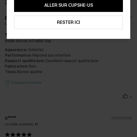
2 AVIS
ALLER SUR CUPSHE-US
p****
02/08/2026
RESTER ICI
La taille achetée:
S
Belle tenue et taille top
Apparence:
Satisfait
Performance:
Répond aux attentes
Rapport qualité/prix:
Excellent rapport qualité/prix
Fabrication:
Bon
Tissu:
Bonne qualité
Critique Incitative
0
c****
02/07/2026
La taille achetée:
M