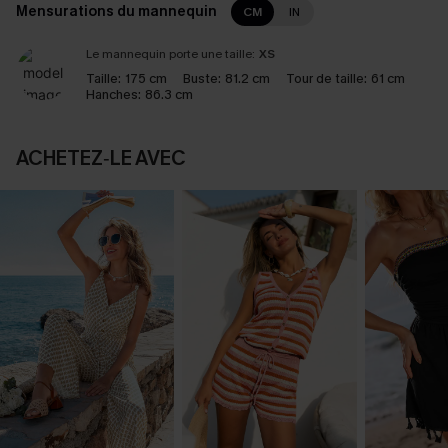
Mensurations du mannequin
CM
IN
Le mannequin porte une taille:
XS
Taille:
175 cm
Buste:
81.2 cm
Tour de taille:
61 cm
Hanches:
86.3 cm
ACHETEZ‑LE AVEC