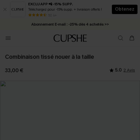
EXCLU APP 📲 -15% SUPP.
Obtenez
Téléchargez pour -15% supp. + livraison offerts !
* Livraison éclair 2-3 jours ouvrés >>
50 k+
Abonnement E-mail : -25% dès 4 achetés >>
Combinaison tissé nouer à la taille
33,00 €
5.0
2 Avis