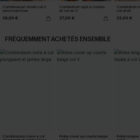
Combinaison ornée col V
Combishort rayé à cordon
Combishort no
sans manches
et col en V
col droit
36,00 €
37,00 €
33,00 €
FRÉQUEMMENT ACHETÉS ENSEMBLE
Combinaison noire à col
Robe cover up courte beige
Robe longue n