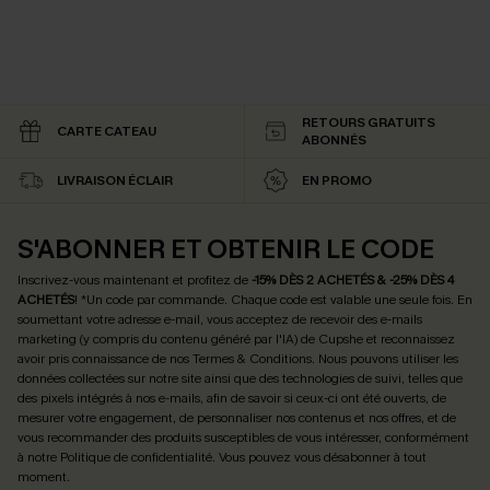
RETOURS GRATUITS
CARTE CATEAU
ABONNÉS
LIVRAISON ÉCLAIR
EN PROMO
S'ABONNER ET OBTENIR LE CODE
Inscrivez-vous maintenant et profitez de
-15% DÈS 2 ACHETÉS & -25% DÈS 4
ACHETÉS
! *Un code par commande. Chaque code est valable une seule fois.
En
soumettant votre adresse e-mail, vous acceptez de recevoir des e-mails
marketing (y compris du contenu généré par l'IA) de Cupshe et reconnaissez
avoir pris connaissance de nos
Termes & Conditions
. Nous pouvons utiliser les
données collectées sur notre site ainsi que des technologies de suivi, telles que
des pixels intégrés à nos e-mails, afin de savoir si ceux-ci ont été ouverts, de
mesurer votre engagement, de personnaliser nos contenus et nos offres, et de
vous recommander des produits susceptibles de vous intéresser, conformément
à notre
Politique de confidentialité
. Vous pouvez vous désabonner à tout
moment.