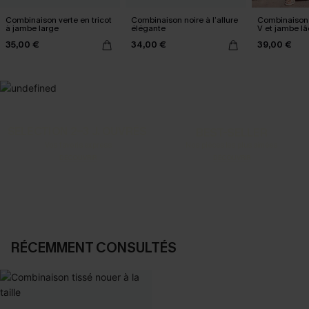
Combinaison verte en tricot
Combinaison noire à l’allure
Combinaison 
à jambe large
élégante
V et jambe l
35,00 €
34,00 €
39,00 €
SELECTION 2-3 J. OUVRÉS
BEST-SELLER
Vos favoris express
Nos pièces les plus aimées
DÉCOUVRIR
DÉCOUVRIR
RÉCEMMENT CONSULTÉS