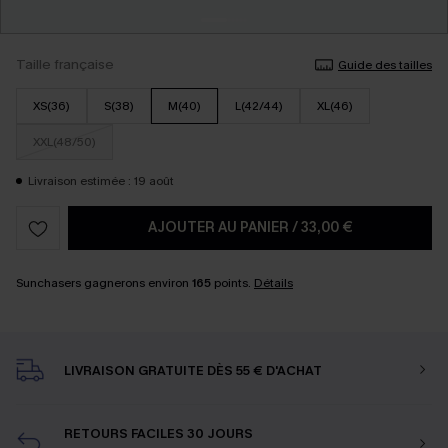
Taille française
Guide des tailles
XS(36)
S(38)
M(40)
L(42/44)
XL(46)
XXL(48/50)
Livraison estimée : 19 août
AJOUTER AU PANIER
/
33,00 €
Sunchasers gagnerons environ
165
points.
Détails
LIVRAISON GRATUITE DÈS 55 € D'ACHAT
RETOURS FACILES 30 JOURS