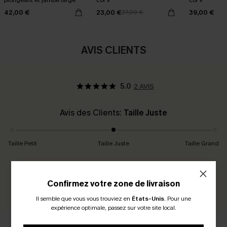
plongeant et jambe large
col V
col V
42,00 €
23,00 €
39,00 €
27,00 €
AVIS CLIENTS
5.0
2 AVIS
Avis des Clients:
Taille Juste
Taille Petit
Taille Juste
Taille Grand
Gagnez 30+ points pour chaque avis que vous laissez !
Confirmez votre zone de livraison
ÉCRIRE UN AVIS
Il semble que vous vous trouviez en
États-Unis
.
Pour une
expérience optimale, passez sur votre site local.