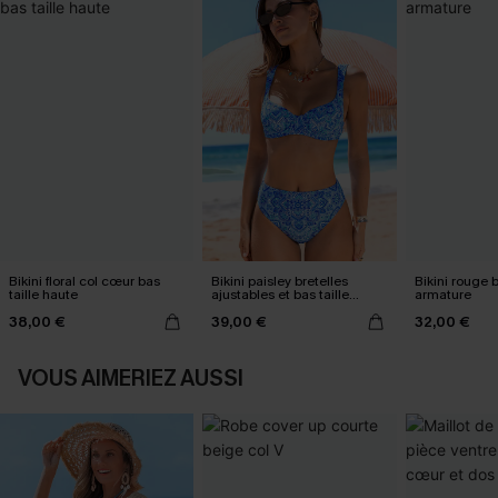
Bikini floral col cœur bas
Bikini paisley bretelles
Bikini rouge 
taille haute
ajustables et bas taille
armature
haute
38,00 €
39,00 €
32,00 €
VOUS AIMERIEZ AUSSI