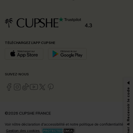
4.3
TÉLÉCHARGEZ L’APP CUPSHE
PROFITEZ DE -15%
SUIVEZ-NOUS
-15% dès 2 Achetés par E-mail
*Un code par commande, valable une seule fois.
S'abonner & Recevoir le code
En soumettant votre adresse e-mail, vous acceptez de recevoir des e-mails
©2026 CUPSHE FRANCE
marketing (y compris du contenu généré par l'IA) de Cupshe et
reconnaissez avoir pris connaissance de nos
Termes & Conditions
. Nous
Voir nôtre
déclaration d'accessibilité
et notre
politique de confidentialité.
pouvons utiliser les données collectées sur notre site ainsi que des
technologies de suivi, telles que des pixels intégrés à nos e-mails, afin de
Gestion des cookies