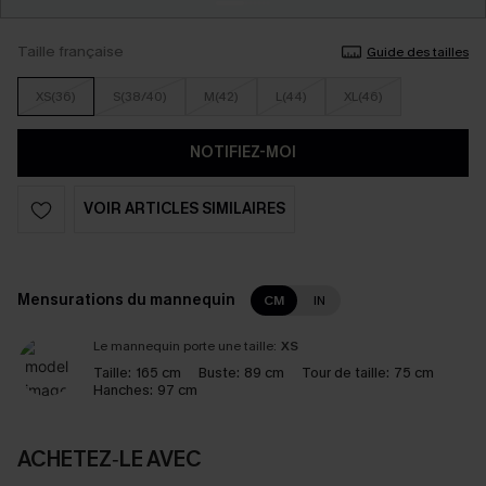
Taille française
Guide des tailles
XS(36)
S(38/40)
M(42)
L(44)
XL(46)
NOTIFIEZ-MOI
VOIR ARTICLES SIMILAIRES
Mensurations du mannequin
CM
IN
Le mannequin porte une taille:
XS
Taille:
165 cm
Buste:
89 cm
Tour de taille:
75 cm
Hanches:
97 cm
ACHETEZ‑LE AVEC