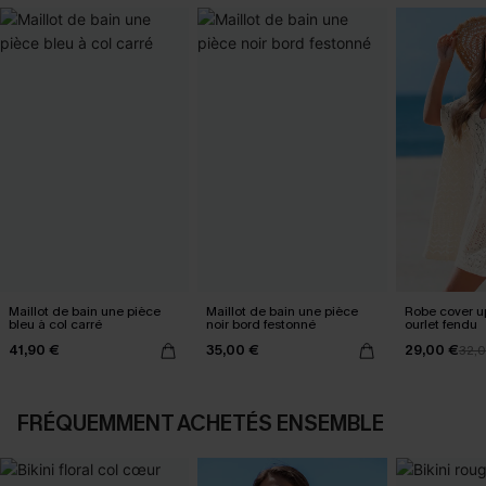
Maillot de bain une pièce
Maillot de bain une pièce
Robe cover u
bleu à col carré
noir bord festonné
ourlet fendu
41,90 €
35,00 €
29,00 €
32,
FRÉQUEMMENT ACHETÉS ENSEMBLE