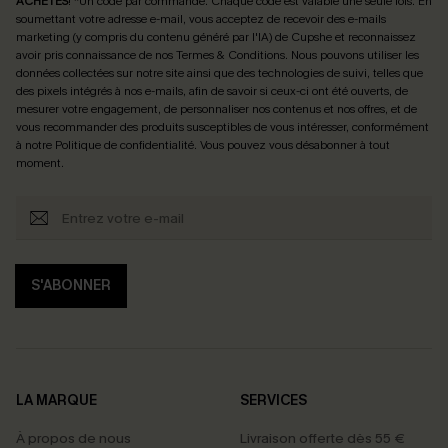
ACHETÉS
! *Un code par commande. Chaque code est valable une seule fois.
En
soumettant votre adresse e-mail, vous acceptez de recevoir des e-mails
marketing (y compris du contenu généré par l'IA) de Cupshe et reconnaissez
avoir pris connaissance de nos
Termes & Conditions
. Nous pouvons utiliser les
données collectées sur notre site ainsi que des technologies de suivi, telles que
des pixels intégrés à nos e-mails, afin de savoir si ceux-ci ont été ouverts, de
mesurer votre engagement, de personnaliser nos contenus et nos offres, et de
vous recommander des produits susceptibles de vous intéresser, conformément
à notre
Politique de confidentialité
. Vous pouvez vous désabonner à tout
moment.
S'ABONNER
LA MARQUE
SERVICES
À propos de nous
Livraison offerte dès 55 €