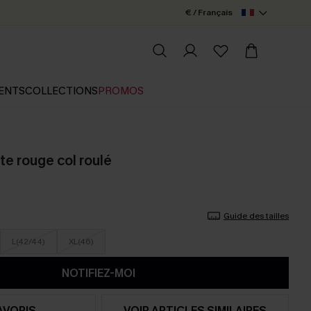
€ / Français
ENTS
COLLECTIONS
PROMOS
te rouge col roulé
Guide des tailles
L(42/44)
XL(46)
NOTIFIEZ-MOI
AVORIS
VOIR ARTICLES SIMILAIRES