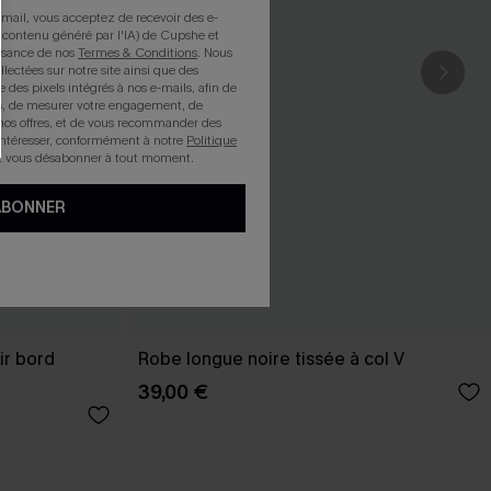
mail, vous acceptez de recevoir des e-
 contenu généré par l'IA) de Cupshe et
issance de nos
Termes & Conditions
. Nous
llectées sur notre site ainsi que des
e des pixels intégrés à nos e-mails, afin de
rts, de mesurer votre engagement, de
nos offres, et de vous recommander des
intéresser, conformément à notre
Politique
z vous désabonner à tout moment.
ABONNER
ir bord
Robe longue noire tissée à col V
39,00 €