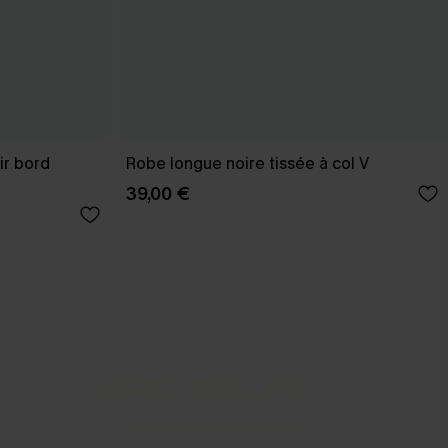
ir bord
Robe longue noire tissée à col V
39,00 €
BEST-SELLER
Nos pièces les plus aimées