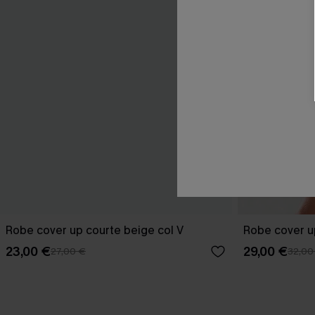
Robe cover up courte beige col V
Robe cover u
23,00 €
29,00 €
27,00 €
32,00