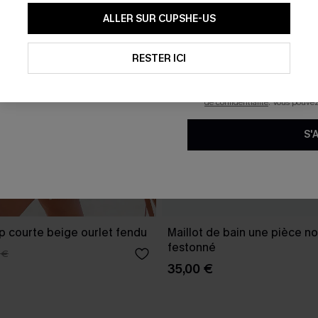
En soumettant votre adresse e-
ALLER SUR CUPSHE-US
mails marketing (y compris du
reconnaissez avoir pris conna
pouvons utiliser les données co
technologies de suivi, telles qu
RESTER ICI
savoir si ceux-ci ont été ouve
personnaliser nos contenus et 
produits susceptibles de vous 
de confidentialité
. Vous pouve
S'
p courte beige ourlet fendu
Maillot de bain une pièce no
festonné
 €
35,00 €