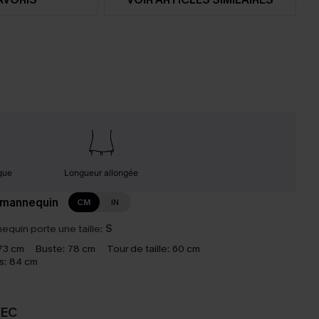
que
Longueur allongée
 mannequin
CM
IN
equin porte une taille:
S
73 cm
Buste:
78 cm
Tour de taille:
60 cm
s:
84 cm
VEC