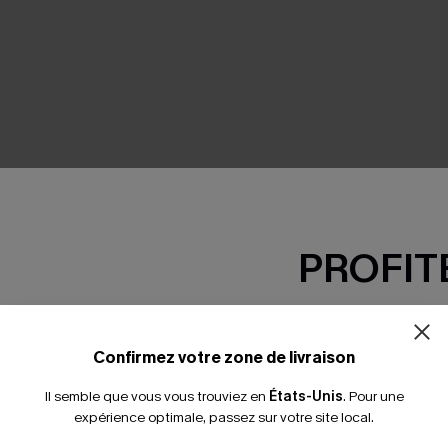
SEMBLE
PROFITE
-15% dès 2 A
*Un code par command
Confirmez votre zone de livraison
Il semble que vous vous trouviez en
États-Unis
.
Pour une
expérience optimale, passez sur votre site local.