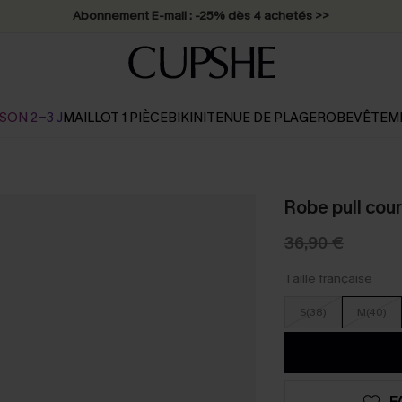
Abonnement E-mail : -25% dès 4 achetés >>
SON 2-3 J
MAILLOT 1 PIÈCE
BIKINI
TENUE DE PLAGE
ROBE
VÊTEM
Robe pull cour
36,90 €
Taille française
S(38)
M(40)
F