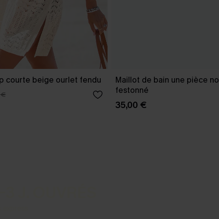
p courte beige ourlet fendu
Maillot de bain une pièce no
festonné
 €
35,00 €
-3 J. OUVRÉS
s express