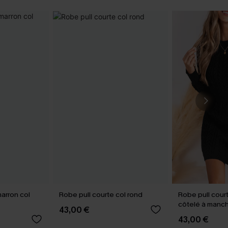
arron col
Robe pull courte col rond
Robe pull court
côtelé à manc
43,00 €
noire
43,00 €