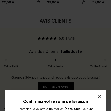
22,00 €
39,00 €
37,00 €
AVIS CLIENTS
5.0
1 AVIS
Avis des Clients:
Taille Juste
Taille Petit
Taille Juste
Taille Grand
Gagnez 30+ points pour chaque avis que vous laissez !
ÉCRIRE UN AVIS
Confirmez votre zone de livraison
1 AVIS
Il semble que vous vous trouviez en
États-Unis
.
Pour une