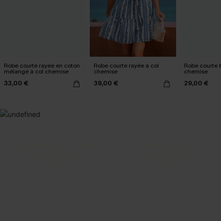
Robe courte rayée en coton
Robe courte rayée à col
Robe courte b
mélangé à col chemise
chemise
chemise
33,00 €
39,00 €
29,00 €
SELECTION 2-3 J. OUVRÉS
BEST-SELLER
Vos favoris express
Nos pièces les plus aimées
DÉCOUVRIR
DÉCOUVRIR