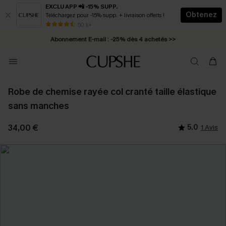
EXCLU APP 📲 -15% SUPP.
Obtenez
Téléchargez pour -15% supp. + livraison offerts !
* Livraison éclair 2-3 jours ouvrés >>
50 k+
Abonnement E-mail : -25% dès 4 achetés >>
Robe de chemise rayée col cranté taille élastique
sans manches
34,00 €
5.0
1 Avis