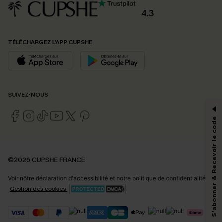
4.3
TÉLÉCHARGEZ L’APP CUPSHE
PROFITEZ DE -15%
SUIVEZ-NOUS
-15% dès 2 Achetés par E-mail
*Un code par commande, valable une seule fois.
S'abonner & Recevoir le code
En soumettant votre adresse e-mail, vous acceptez de recevoir des e-mails
©2026 CUPSHE FRANCE
marketing (y compris du contenu généré par l'IA) de Cupshe et
reconnaissez avoir pris connaissance de nos
Termes & Conditions
. Nous
Voir nôtre
déclaration d'accessibilité
et notre
politique de confidentialité.
pouvons utiliser les données collectées sur notre site ainsi que des
technologies de suivi, telles que des pixels intégrés à nos e-mails, afin de
Gestion des cookies
savoir si ceux-ci ont été ouverts, de mesurer votre engagement, de
personnaliser nos contenus et nos offres, et de vous recommander des
produits susceptibles de vous intéresser, conformément à notre
Politique de
confidentialité
. Vous pouvez vous désabonner à tout moment.