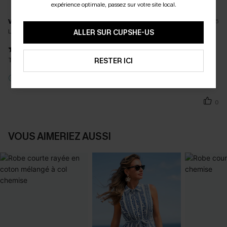
expérience optimale, passez sur votre site local.
v****
31/07/2026
La taille achetée:
XL
ALLER SUR CUPSHE-US
Très belle robe, très belle qualité
RESTER ICI
Critique Incitative
0
VOUS AIMERIEZ AUSSI