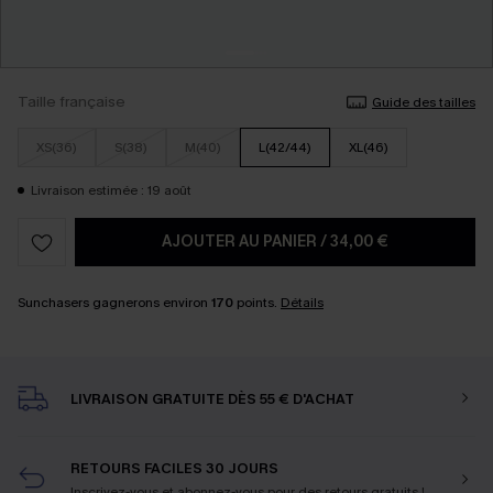
Taille française
Guide des tailles
XS(36)
S(38)
M(40)
L(42/44)
XL(46)
Livraison estimée : 19 août
AJOUTER AU PANIER
/
34,00 €
Sunchasers gagnerons environ
170
points.
Détails
LIVRAISON GRATUITE DÈS 55 € D'ACHAT
RETOURS FACILES 30 JOURS
Inscrivez-vous et abonnez-vous
pour des retours gratuits !