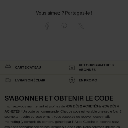
Vous aimez ? Partagez-le !
RETOURS GRATUITS
CARTE CATEAU
ABONNÉS
LIVRAISON ÉCLAIR
EN PROMO
S'ABONNER ET OBTENIR LE CODE
Inscrivez-vous maintenant et profitez de
-15% DÈS 2 ACHETÉS & -25% DÈS 4
ACHETÉS
! *Un code par commande. Chaque code est valable une seule fois.
En
soumettant votre adresse e-mail, vous acceptez de recevoir des e-mails
marketing (y compris du contenu généré par l'IA) de Cupshe et reconnaissez
avoir pris connaissance de nos
Termes & Conditions
. Nous pouvons utiliser les