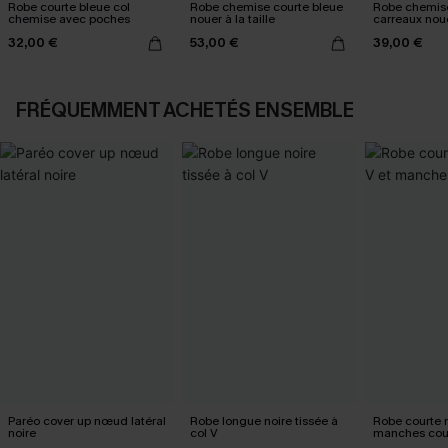
Robe courte bleue col
Robe chemise courte bleue
Robe chemise
chemise avec poches
nouer à la taille
carreaux nouer
32,00 €
53,00 €
39,00 €
FRÉQUEMMENT ACHETÉS ENSEMBLE
Paréo cover up nœud latéral
Robe longue noire tissée à
Robe courte n
noire
col V
manches cou