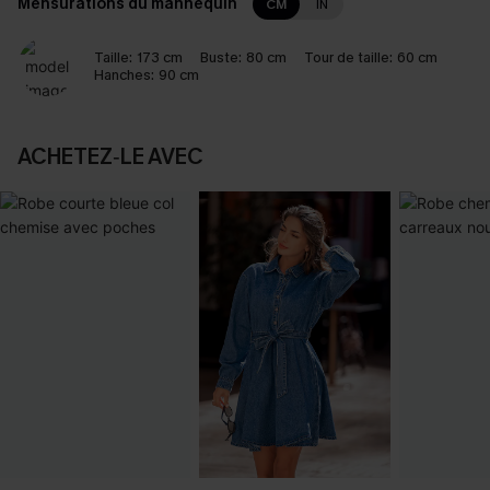
Mensurations du mannequin
CM
IN
Taille:
173 cm
Buste:
80 cm
Tour de taille:
60 cm
Hanches:
90 cm
ACHETEZ‑LE AVEC