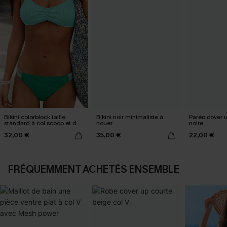
Bikini colorblock taille
Bikini noir minimaliste à
Paréo cover 
standard à col scoop et dos
nouer
noire
croisé
32,00 €
35,00 €
22,00 €
FRÉQUEMMENT ACHETÉS ENSEMBLE