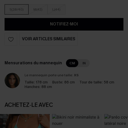
S(38/40)
M(42)
L(44)
NOTIFIEZ-MOI
VOIR ARTICLES SIMILAIRES
Mensurations du mannequin
CM
IN
Le mannequin porte une taille:
XS
Taille:
178 cm
Buste:
86 cm
Tour de taille:
58 cm
Hanches:
88 cm
ACHETEZ‑LE AVEC