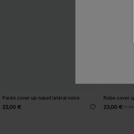
Paréo cover up nœud latéral noire
Robe cover u
22,00 €
23,00 €
27,00