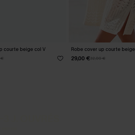
p courte beige col V
Robe cover up courte beige
29,00 €
 €
32,00 €
-3 J. OUVRÉS
s express