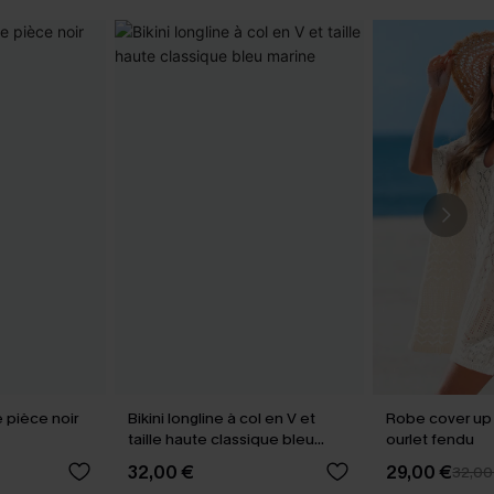
e pièce noir
Bikini longline à col en V et
Robe cover up
taille haute classique bleu
ourlet fendu
marine
32,00 €
29,00 €
32,00