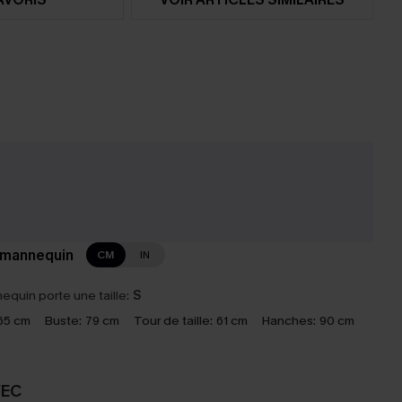
 mannequin
CM
IN
equin porte une taille:
S
65 cm
Buste:
79 cm
Tour de taille:
61 cm
Hanches:
90 cm
VEC