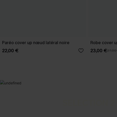
Paréo cover up nœud latéral noire
Robe cover u
22,00 €
23,00 €
27,00
SELECTION 2
Vos favori