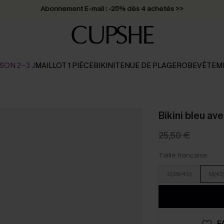
Abonnement E-mail : -25% dès 4 achetés >>
SON 2-3 J
MAILLOT 1 PIÈCE
BIKINI
TENUE DE PLAGE
ROBE
VÊTEM
Bikini bleu av
25,50 €
Taille française
S(38/40)
M(42
F