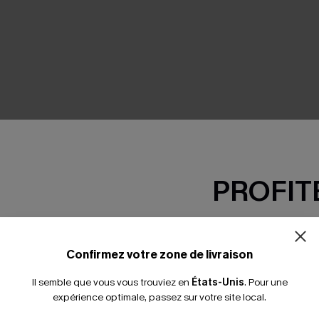
SEMBLE
PROFITE
-15% dès 2 A
*Un code par command
Confirmez votre zone de livraison
Il semble que vous vous trouviez en
États-Unis
.
Pour une
expérience optimale, passez sur votre site local.