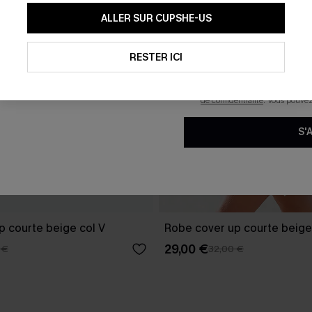
En soumettant votre adresse e-
ALLER SUR CUPSHE-US
mails marketing (y compris du
reconnaissez avoir pris conna
pouvons utiliser les données co
technologies de suivi, telles qu
RESTER ICI
savoir si ceux-ci ont été ouve
personnaliser nos contenus et 
produits susceptibles de vous 
de confidentialité
. Vous pouve
S'
p courte beige col V
Robe cover up courte beige
29,00 €
 €
32,00 €