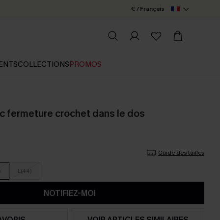
€ / Français
ENTS
COLLECTIONS
PROMOS
ec fermeture crochet dans le dos
Guide des tailles
)
L(44)
NOTIFIEZ-MOI
AVORIS
VOIR ARTICLES SIMILAIRES