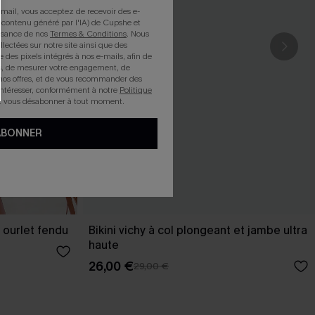
mail, vous acceptez de recevoir des e-
 contenu généré par l'IA) de Cupshe et
issance de nos
Termes & Conditions
. Nous
llectées sur notre site ainsi que des
e des pixels intégrés à nos e-mails, afin de
rts, de mesurer votre engagement, de
nos offres, et de vous recommander des
intéresser, conformément à notre
Politique
z vous désabonner à tout moment.
ABONNER
 ourlet fendu
Bikini vichy à col plongeant et jambe ultra
haute
26,00 €
29,00 €