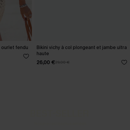
 ourlet fendu
Bikini vichy à col plongeant et jambe ultra
haute
26,00 €
29,00 €
BEST-SELLER
Nos pièces les plus aimées