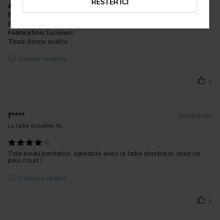
RESTER ICI
Apparence:
Très satisfait
Performance:
Répond aux attentes
Rapport qualité/prix:
Excellent rapport qualité/prix
Fabrication:
Excellent
Tissu:
Bonne qualité
Critique Incitative
0
f****
10/06/2026
La taille achetée:
XL
Très beau pantalon, agréable avec la taille élastique, mais un
peu court !
Critique Incitative
0