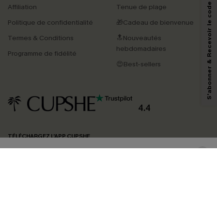
S'abonner & Recevoir le code
Affiliation
Tenue de plage
Politique de confidentialité
🎁Cadeau de bienvenue
Termes & Conditions
🔝Nouveautés
En soumettant votre adresse e-mail, vous acceptez de recevoir des e-mails
marketing (y compris du contenu généré par l'IA) de Cupshe et
hebdomadaires
Programme de fidélité
reconnaissez avoir pris connaissance de nos
Termes & Conditions
. Nous
pouvons utiliser les données collectées sur notre site ainsi que des
😍Best-sellers
technologies de suivi, telles que des pixels intégrés à nos e-mails, afin de
savoir si ceux-ci ont été ouverts, de mesurer votre engagement, de
personnaliser nos contenus et nos offres, et de vous recommander des
produits susceptibles de vous intéresser, conformément à notre
Politique de
confidentialité
. Vous pouvez vous désabonner à tout moment.
4.4
S'ABONNER
TÉLÉCHARGEZ L’APP CUPSHE
SUIVEZ-NOUS