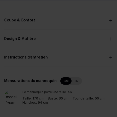
Coupe & Confort
Design & Matière
Instructions d’entretien
Mensurations du mannequin
CM
IN
Le mannequin porte une taille:
XS
Taille:
170 cm
Buste:
80 cm
Tour de taille:
60 cm
Hanches:
94 cm