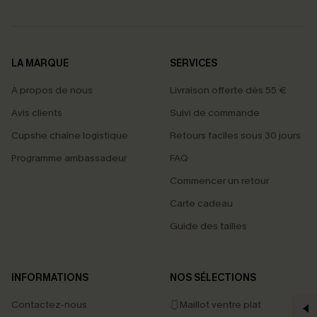
LA MARQUE
SERVICES
À propos de nous
Livraison offerte dès 55 €
Avis clients
Suivi de commande
Cupshe chaîne logistique
Retours faciles sous 30 jours
Programme ambassadeur
FAQ
Commencer un retour
Carte cadeau
Guide des tailles
PROFITEZ DE -15%
INFORMATIONS
NOS SÉLECTIONS
-15% dès 2 Achetés par E-mail
Contactez-nous
🩱Maillot ventre plat
*Un code par commande, valable une seule fois.