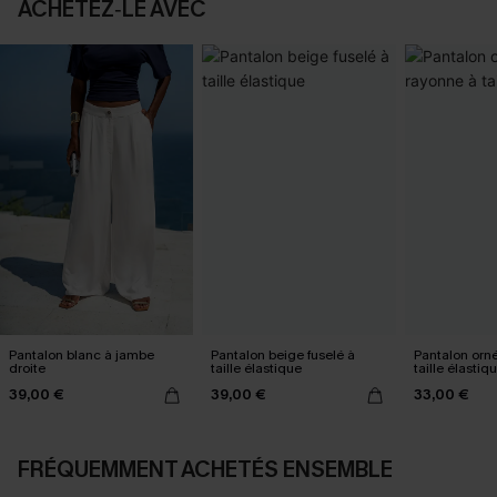
ACHETEZ‑LE AVEC
Pantalon blanc à jambe
Pantalon beige fuselé à
Pantalon orn
droite
taille élastique
taille élastiq
39,00 €
39,00 €
33,00 €
FRÉQUEMMENT ACHETÉS ENSEMBLE