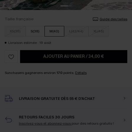
Taille française
Guide des tailles
XS(36)
S(38)
M(40)
L(42/44)
XL(46)
Livraison estimée : 19 août
AJOUTER AU PANIER
/
34,00 €
Sunchasers gagnerons environ
170
points.
Détails
LIVRAISON GRATUITE DÈS 55 € D'ACHAT
RETOURS FACILES 30 JOURS
Inscrivez-vous et abonnez-vous
pour des retours gratuits !