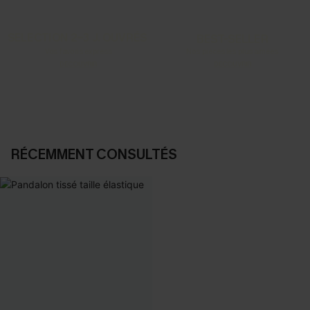
SELECTION 2-3 J. OUVRÉS
BEST-SELLER
Vos favoris express
Nos pièces les plus aimées
DÉCOUVRIR
DÉCOUVRIR
RÉCEMMENT CONSULTÉS