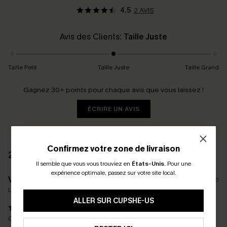
4.5
2 AVIS
Avis des Clients:
Taille Juste
Taille Petit
Taille Juste
Taille Grand
Gagnez 30+ points pour chaque avis que vous laissez !
ÉCRIRE UN AVIS
Confirmez votre zone de livraison
2 AVIS
Il semble que vous vous trouviez en
États-Unis
.
Pour une
expérience optimale, passez sur votre site local.
V****T
07/06/2026
La taille achetée:
M
ALLER SUR CUPSHE-US
Confortable pantalon d été très fluide jolis motifs