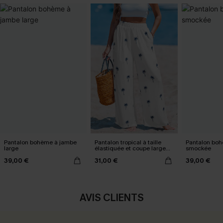
Pantalon bohème à jambe
Pantalon tropical à taille
Pantalon boh
large
élastiquée et coupe large
smockée
avec poches
39,00 €
31,00 €
39,00 €
AVIS CLIENTS