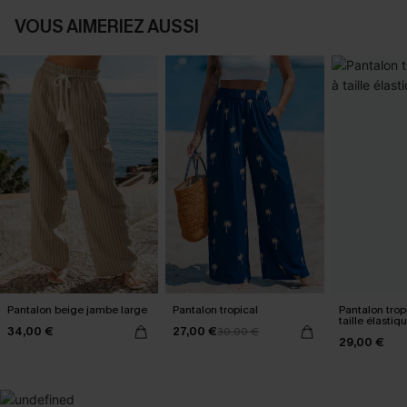
VOUS AIMERIEZ AUSSI
Pantalon beige jambe large
Pantalon tropical
Pantalon tropi
taille élastiq
34,00 €
27,00 €
30,00 €
29,00 €