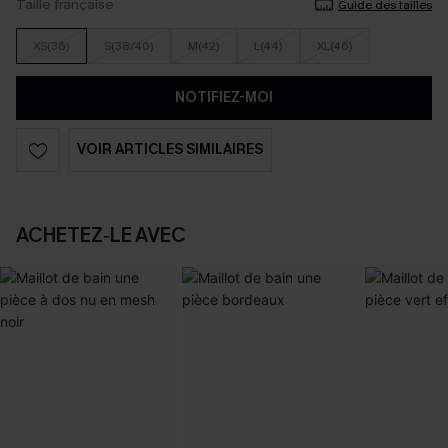
Taille française
Guide des tailles
XS(36)
S(38/40)
M(42)
L(44)
XL(46)
NOTIFIEZ-MOI
VOIR ARTICLES SIMILAIRES
ACHETEZ‑LE AVEC