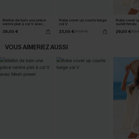
Maillot de bain une pièce
Robe cover up courte beige
Robe cover u
ventre plat à col V avec
col V
ourlet fendu
Mesh power
38,00 €
23,00 €
29,00 €
27,00 €
32,
VOUS AIMERIEZ AUSSI