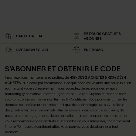
RETOURS GRATUITS
CARTE CATEAU
ABONNÉS
LIVRAISON ÉCLAIR
EN PROMO
S'ABONNER ET OBTENIR LE CODE
Inscrivez-vous maintenant et profitez de
-15% DÈS 2 ACHETÉS & -25% DÈS 4
ACHETÉS
! *Un code par commande. Chaque code est valable une seule fois.
En
soumettant votre adresse e-mail, vous acceptez de recevoir des e-mails
marketing (y compris du contenu généré par l'IA) de Cupshe et reconnaissez
avoir pris connaissance de nos
Termes & Conditions
. Nous pouvons utiliser les
données collectées sur notre site ainsi que des technologies de suivi, telles que
des pixels intégrés à nos e-mails, afin de savoir si ceux-ci ont été ouverts, de
mesurer votre engagement, de personnaliser nos contenus et nos offres, et de
vous recommander des produits susceptibles de vous intéresser, conformément
à notre
Politique de confidentialité
. Vous pouvez vous désabonner à tout
moment.