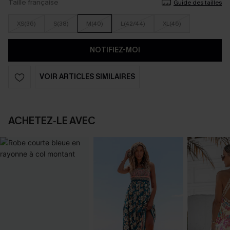
Taille française
Guide des tailles
XS(36)
S(38)
M(40)
L(42/44)
XL(46)
NOTIFIEZ-MOI
VOIR ARTICLES SIMILAIRES
ACHETEZ‑LE AVEC