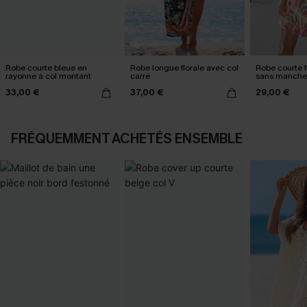
Robe courte bleue en
Robe longue florale avec col
Robe courte f
rayonne à col montant
carré
sans manche
33,00 €
37,00 €
29,00 €
FRÉQUEMMENT ACHETÉS ENSEMBLE