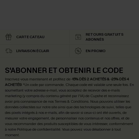
RETOURS GRATUITS
CARTE CATEAU
ABONNÉS
LIVRAISON ÉCLAIR
EN PROMO
S'ABONNER ET OBTENIR LE CODE
Inscrivez-vous maintenant et profitez de
-15% DÈS 2 ACHETÉS & -25% DÈS 4
ACHETÉS
! *Un code par commande. Chaque code est valable une seule fois.
En
soumettant votre adresse e-mail, vous acceptez de recevoir des e-mails
marketing (y compris du contenu généré par l'IA) de Cupshe et reconnaissez
avoir pris connaissance de nos
Termes & Conditions
. Nous pouvons utiliser les
données collectées sur notre site ainsi que des technologies de suivi, telles que
des pixels intégrés à nos e-mails, afin de savoir si ceux-ci ont été ouverts, de
mesurer votre engagement, de personnaliser nos contenus et nos offres, et de
vous recommander des produits susceptibles de vous intéresser, conformément
à notre
Politique de confidentialité
. Vous pouvez vous désabonner à tout
moment.