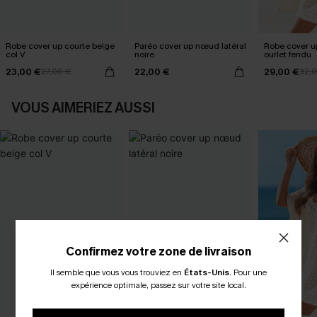
Robe cover up courte beige
Paréo cover up nœud latéral
Robe cover u
col V
noire
ourlet fendu
23,00 €
22,00 €
29,00 €
27,00 €
32,
VOUS AIMERIEZ AUSSI
Confirmez votre zone de livraison
Il semble que vous vous trouviez en
États-Unis
.
Pour une
expérience optimale, passez sur votre site local.