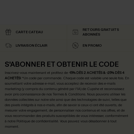
RETOURS GRATUITS
CARTE CATEAU
ABONNÉS
LIVRAISON ÉCLAIR
EN PROMO
S'ABONNER ET OBTENIR LE CODE
Inscrivez-vous maintenant et profitez de
-15% DÈS 2 ACHETÉS & -25% DÈS 4
ACHETÉS
! *Un code par commande. Chaque code est valable une seule fois.
En
soumettant votre adresse e-mail, vous acceptez de recevoir des e-mails
marketing (y compris du contenu généré par l'IA) de Cupshe et reconnaissez
avoir pris connaissance de nos
Termes & Conditions
. Nous pouvons utiliser les
données collectées sur notre site ainsi que des technologies de suivi, telles que
des pixels intégrés à nos e-mails, afin de savoir si ceux-ci ont été ouverts, de
mesurer votre engagement, de personnaliser nos contenus et nos offres, et de
vous recommander des produits susceptibles de vous intéresser, conformément
à notre
Politique de confidentialité
. Vous pouvez vous désabonner à tout
moment.