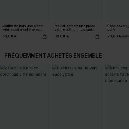
Maillot de bain une pièce
Maillot de bain une pièce
Robe cover u
ventre plat à col V avec
ventre plat amincissant
col V
Mesh power
ruché
38,00 €
32,00 €
23,00 €
27,0
FRÉQUEMMENT ACHETÉS ENSEMBLE