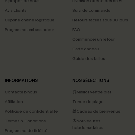
À propos de nous
Livraison offerte dès 55 €
Avis clients
Suivi de commande
Cupshe chaîne logistique
Retours faciles sous 30 jours
Programme ambassadeur
FAQ
Commencer un retour
Carte cadeau
Guide des tailles
INFORMATIONS
NOS SÉLECTIONS
Contactez-nous
🩱Maillot ventre plat
Affiliation
Tenue de plage
Politique de confidentialité
🎁Cadeau de bienvenue
Termes & Conditions
🔝Nouveautés
hebdomadaires
Programme de fidélité