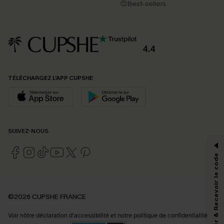
😍Best-sellers
4.4
TÉLÉCHARGEZ L’APP CUPSHE
PROFITEZ DE -15%
SUIVEZ-NOUS
-15% dès 2 Achetés par E-mail
*Un code par commande, valable une seule fois.
S'abonner & Recevoir le code
En soumettant votre adresse e-mail, vous acceptez de recevoir des e-mails
©2026 CUPSHE FRANCE
marketing (y compris du contenu généré par l'IA) de Cupshe et
reconnaissez avoir pris connaissance de nos
Termes & Conditions
. Nous
Voir nôtre
déclaration d'accessibilité
et notre
politique de confidentialité.
pouvons utiliser les données collectées sur notre site ainsi que des