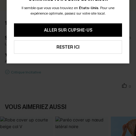
Il semble que vous vous trouviez en
États-Unis
.
Pour une
expérience optimale, passez sur votre site local.
1 AVIS
ALLER SUR CUPSHE-US
S****i
29/06/2026
La taille achetée:
M / M
RESTER ICI
Au top. Matière très agréable. Bonne taille.
Critique Incitative
0
VOUS AIMERIEZ AUSSI