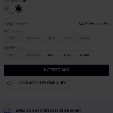
COULEUR:
Noir
Taille française
Guide des tailles
Haut de bikini
XS(36)
S(38/40)
M(42)
L(44)
XL(46)
Bas de bikini
XS(36)
S(38/40)
M(42)
L(44)
XL(46)
NOTIFIEZ-MOI
VOIR ARTICLES SIMILAIRES
LIVRAISON GRATUITE DÈS 55 € D'ACHAT