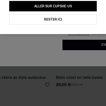
En soumettant votre adresse e-
ALLER SUR CUPSHE-US
mails marketing (y compris du
reconnaissez avoir pris conna
pouvons utiliser les données co
technologies de suivi, telles qu
RESTER ICI
savoir si ceux-ci ont été ouve
personnaliser nos contenus et 
produits susceptibles de vous 
de confidentialité
. Vous pouve
S'
é zèbre au style audacieux
Bikini violet en taille basse
26,00 €
29,00 €