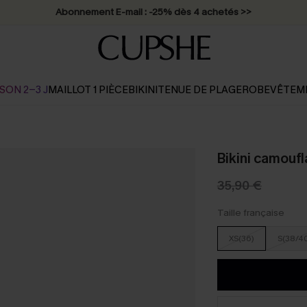
Abonnement E-mail : -25% dès 4 achetés >>
SON 2-3 J
MAILLOT 1 PIÈCE
BIKINI
TENUE DE PLAGE
ROBE
VÊTEM
Bikini camouf
35,90 €
Taille française
XS(36)
S(38/4