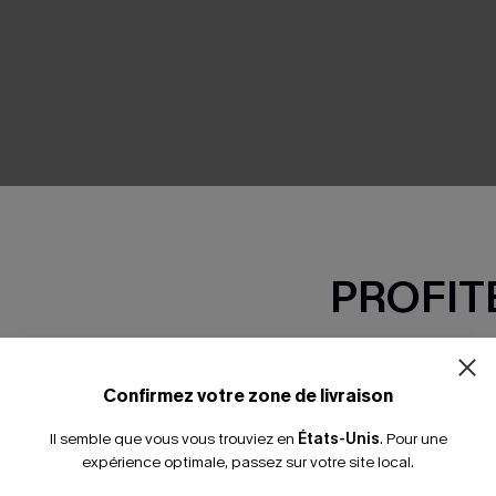
SEMBLE
PROFITE
-15% dès 2 A
*Un code par command
Confirmez votre zone de livraison
Il semble que vous vous trouviez en
États-Unis
.
Pour une
expérience optimale, passez sur votre site local.