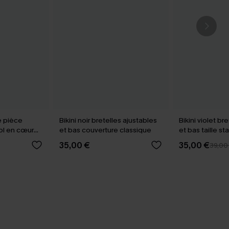
e pièce
Bikini noir bretelles ajustables
Bikini violet b
ol en cœur
et bas couverture classique
et bas taille s
35,00 €
35,00 €
39,00