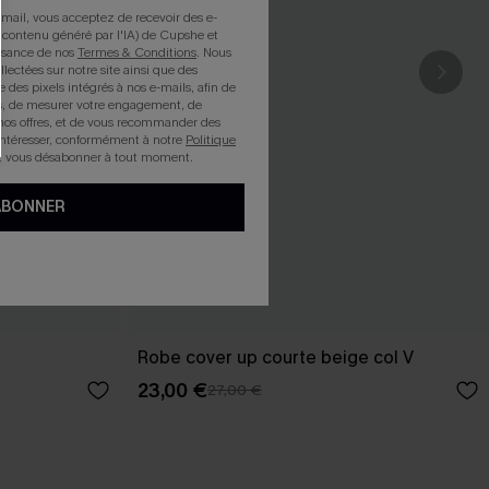
mail, vous acceptez de recevoir des e-
 contenu généré par l'IA) de Cupshe et
issance de nos
Termes & Conditions
. Nous
llectées sur notre site ainsi que des
e des pixels intégrés à nos e-mails, afin de
rts, de mesurer votre engagement, de
nos offres, et de vous recommander des
intéresser, conformément à notre
Politique
z vous désabonner à tout moment.
ABONNER
Robe cover up courte beige col V
23,00 €
27,00 €