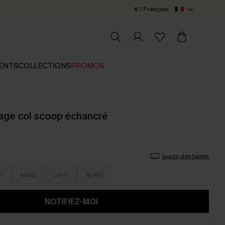
€ / Français
ENTS
COLLECTIONS
PROMOS
lage col scoop échancré
Guide des tailles
0)
M(42)
L(44)
XL(46)
NOTIFIEZ-MOI