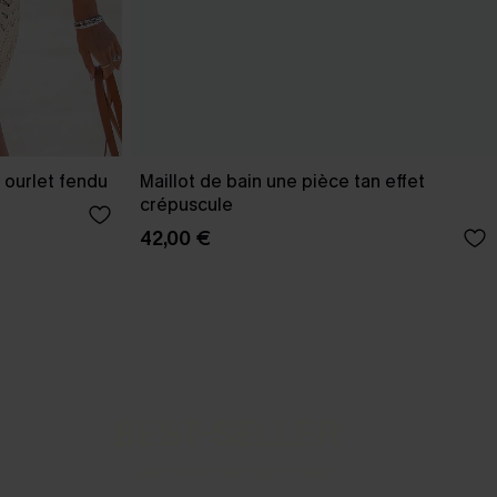
 ourlet fendu
Maillot de bain une pièce tan effet
crépuscule
42,00 €
BEST-SELLER
Nos pièces les plus aimées