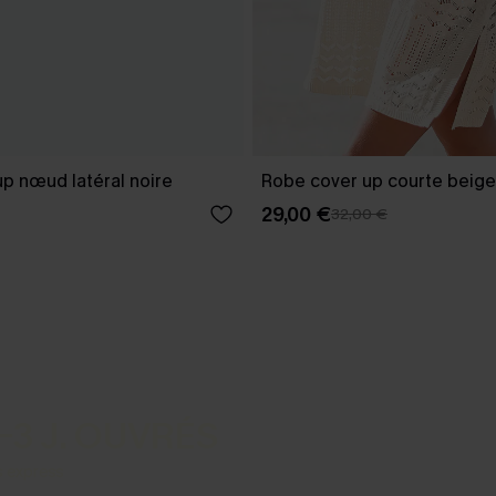
p nœud latéral noire
Robe cover up courte beige
29,00 €
32,00 €
-3 J. OUVRÉS
s express