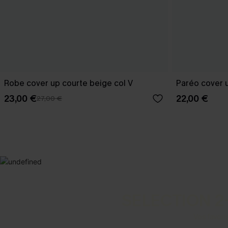
Robe cover up courte beige col V
Paréo cover u
23,00 €
22,00 €
27,00 €
SELECTION 2
Vos favori