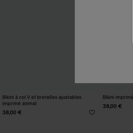
Bikini à col V et bretelles ajustables
Bikini imprim
imprimé animal
38,00 €
38,00 €