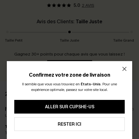
5.0
2 AVIS
Avis des Clients:
Taille Juste
Taille Petit
Taille Juste
Taille Grand
Gagnez 30+ points pour chaque avis que vous laissez !
ÉCRIRE UN AVIS
Confirmez votre zone de livraison
Il semble que vous vous trouviez en
États-Unis
.
Pour une
expérience optimale, passez sur votre site local.
2 AVIS
ALLER SUR CUPSHE-US
l****
22/07/2026
La taille achetée:
M / M
RESTER ICI
Très joli mais un peu petit pour moi