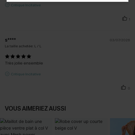
Critique Incitative
1
s****
03/07/2026
La taille achetée:
L / L
Très jolie ensemble
Critique Incitative
0
VOUS AIMERIEZ AUSSI