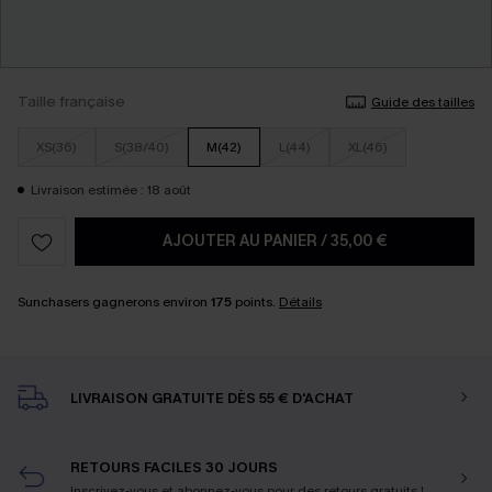
Taille française
Guide des tailles
XS(36)
S(38/40)
M(42)
L(44)
XL(46)
Livraison estimée : 18 août
AJOUTER AU PANIER
/
35,00 €
Sunchasers gagnerons environ
175
points.
Détails
LIVRAISON GRATUITE DÈS 55 € D'ACHAT
RETOURS FACILES 30 JOURS
Inscrivez-vous et abonnez-vous
pour des retours gratuits !