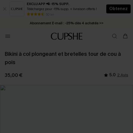
EXCLU APP 📲 -15% SUPP.
Obtenez
Téléchargez pour -15% supp. + livraison offerts !
Abonnement E-mail : -25% dès 4 achetés >>
50 k+
* Livraison éclair 2-3 jours ouvrés >>
Bikini à col plongeant et bretelles tour de cou à
pois
35,00 €
5.0
2 Avis