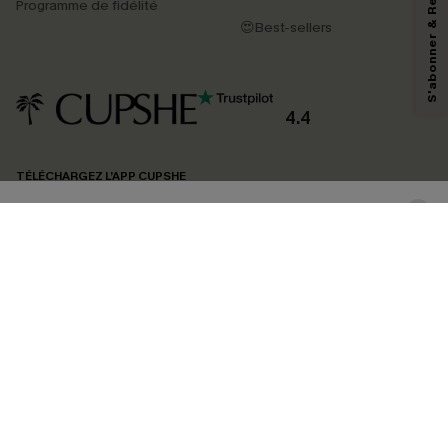
S'abonner & Recevoir le code
Programme de fidélité
reconnaissez avoir pris connaissance de nos
Termes & Conditions
. Nous
😍Best-sellers
pouvons utiliser les données collectées sur notre site ainsi que des
technologies de suivi, telles que des pixels intégrés à nos e-mails, afin de
savoir si ceux-ci ont été ouverts, de mesurer votre engagement, de
personnaliser nos contenus et nos offres, et de vous recommander des
produits susceptibles de vous intéresser, conformément à notre
Politique de
confidentialité
. Vous pouvez vous désabonner à tout moment.
4.4
S'ABONNER
TÉLÉCHARGEZ L’APP CUPSHE
SUIVEZ-NOUS
©2026 CUPSHE FRANCE