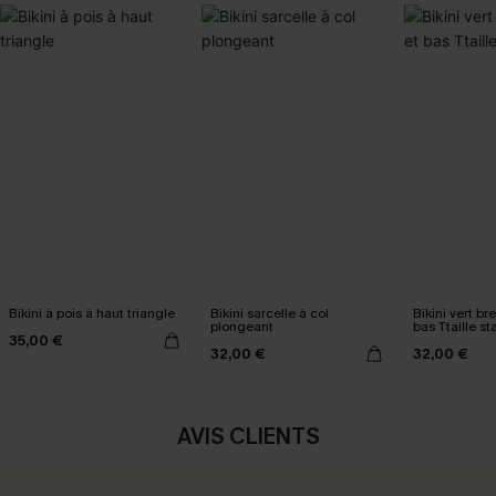
Bikini à pois à haut triangle
Bikini sarcelle à col
Bikini vert bre
plongeant
bas Ttaille s
35,00 €
32,00 €
32,00 €
AVIS CLIENTS