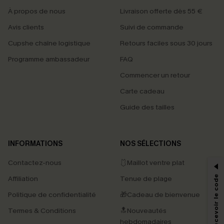
À propos de nous
Livraison offerte dès 55 €
Avis clients
Suivi de commande
Cupshe chaîne logistique
Retours faciles sous 30 jours
Programme ambassadeur
FAQ
Commencer un retour
Carte cadeau
Guide des tailles
PROFITEZ DE -15%
INFORMATIONS
NOS SÉLECTIONS
-15% dès 2 Achetés par E-mail
Contactez-nous
🩱Maillot ventre plat
*Un code par commande, valable une seule fois.
Affiliation
Tenue de plage
Politique de confidentialité
🎁Cadeau de bienvenue
Termes & Conditions
🔝Nouveautés
En soumettant votre adresse e-mail, vous acceptez de recevoir des e-mails
hebdomadaires
marketing (y compris du contenu généré par l'IA) de Cupshe et