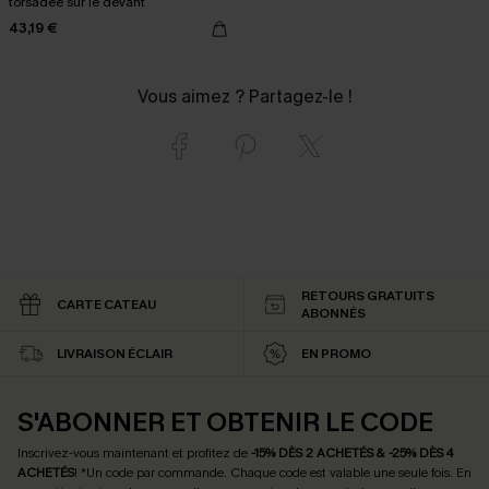
torsadée sur le devant
43,19 €
Vous aimez ? Partagez-le !
RETOURS GRATUITS
CARTE CATEAU
ABONNÉS
LIVRAISON ÉCLAIR
EN PROMO
S'ABONNER ET OBTENIR LE CODE
Inscrivez-vous maintenant et profitez de
-15% DÈS 2 ACHETÉS & -25% DÈS 4
ACHETÉS
! *Un code par commande. Chaque code est valable une seule fois.
En