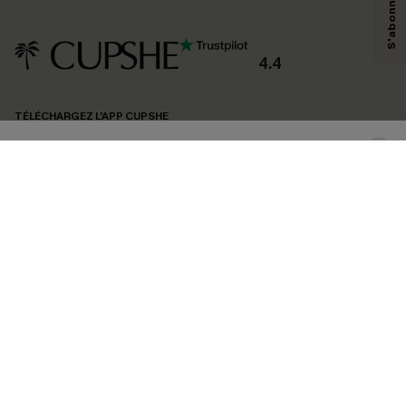
savoir si ceux-ci ont été ouverts, de mesurer votre engagement, de
personnaliser nos contenus et nos offres, et de vous recommander des
produits susceptibles de vous intéresser, conformément à notre
Politique de
confidentialité
. Vous pouvez vous désabonner à tout moment.
4.4
S'ABONNER
TÉLÉCHARGEZ L’APP CUPSHE
SUIVEZ-NOUS
©2026 CUPSHE FRANCE
Voir nôtre
déclaration d'accessibilité
et notre
politique de confidentialité.
Gestion des cookies