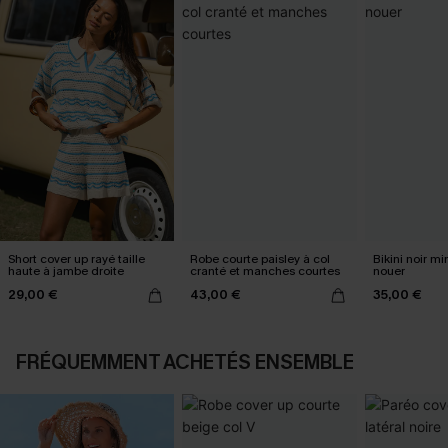
Short cover up rayé taille
Robe courte paisley à col
Bikini noir mi
haute à jambe droite
cranté et manches courtes
nouer
29,00 €
43,00 €
35,00 €
FRÉQUEMMENT ACHETÉS ENSEMBLE