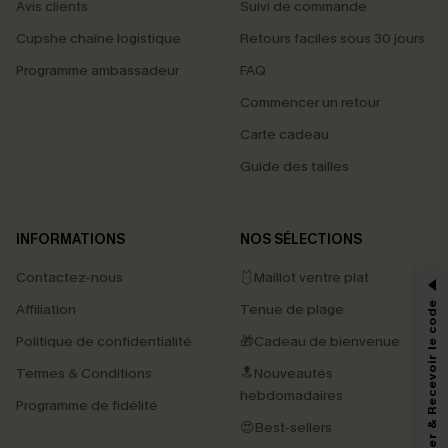
Avis clients
Suivi de commande
Cupshe chaîne logistique
Retours faciles sous 30 jours
Programme ambassadeur
FAQ
Commencer un retour
Carte cadeau
Guide des tailles
PROFITEZ DE -15%
INFORMATIONS
NOS SÉLECTIONS
-15% dès 2 Achetés par E-mail
Contactez-nous
🩱Maillot ventre plat
*Un code par commande, valable une seule fois.
S'abonner & Recevoir le code
Affiliation
Tenue de plage
Politique de confidentialité
🎁Cadeau de bienvenue
Termes & Conditions
🔝Nouveautés
En soumettant votre adresse e-mail, vous acceptez de recevoir des e-mails
hebdomadaires
marketing (y compris du contenu généré par l'IA) de Cupshe et
Programme de fidélité
reconnaissez avoir pris connaissance de nos
Termes & Conditions
. Nous
😍Best-sellers
pouvons utiliser les données collectées sur notre site ainsi que des
technologies de suivi, telles que des pixels intégrés à nos e-mails, afin de