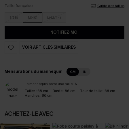
Taille française
Guide des tailles
S(38)
M(40)
L(42/44)
NOTIFIEZ-MOI
VOIR ARTICLES SIMILAIRES
Mensurations du mannequin
CM
IN
Le mannequin porte une taille:
S
Taille:
168 cm
Buste:
86 cm
Tour de taille:
66 cm
Hanches:
86 cm
ACHETEZ‑LE AVEC